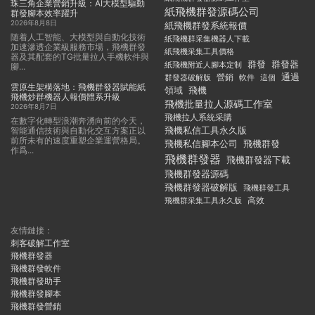
珠三角企業營銷升級：AI大模型驅動
紙飛機群發源碼公司
群發腳本效率躍升
2026年8月8日
紙飛機群發系統報價
随着人工智能、大模型與自動化技術
紙飛機群采集機器人下載
加速滲透企業級服務市場，飛機群發
紙飛機采集工具價格
器及其配套的TG批量拉人手機軟件與
群發
群發器
紙飛機附近人腳本定制
腳...
通過
群發器破解版
營銷
這個
軟件
雲原生架構落地：飛機群發器賦能紙
領域
飛機
飛機炒群機器人報價體系升級
飛機批量拉人源碼工作室
2026年8月7日
飛機拉人系統采購
在數字化轉型浪潮奔湧向前的今天，
飛機私信工具永久版
智能通信技術與自動化交互方案正以
前所未有的速度重塑企業運營格局。
飛機私信腳本公司
飛機群發
作爲...
飛機群發器
飛機群發器下載
飛機群發器源碼
飛機群發器破解版
飛機群發工具
飛機群采集工具永久版
高效
友情鏈接：
刺客破解工作室
飛機群發器
飛機群發軟件
飛機群發助手
飛機群發腳本
飛機群發營銷