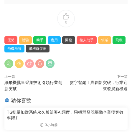
0
優勢
體驗
助手
應用
開發
拉人助手
領域
飛機
飛機群發
飛機群發器
上一篇
下一篇
紙飛機批量采集技術引領行業創
數字營銷工具創新突破，行業迎
新突破
來發展新機遇
猜你喜歡
TG批量加群系統永久版部署AI調度，飛機群發器驅動企業獲客效
率躍升
3小時前