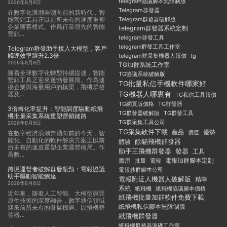
telegram協議腳本無限制版
2026年8月8日
Telegram群發器
在數字化浪潮奔湧向前的新時代，智
能營銷工具正以前所未有的速度重塑
Telegram群發器破解版
企業獲客模式。作爲行業領先的智能
telegram群發器系統定制
營銷...
telegram群發工具
telegram群發工具工作室
Telegram群發助手接入大模型，客戶
觸達效率躍升2.3倍
telegram群采集機器人報價
tg
2026年8月8日
TG加群系統工作室
随着全球數字化轉型持續提速，智能
TG協議系統破解版
營銷工具正迎來蓬勃發展期。作爲連
TG批量私信手機軟件哪家好
接企業與海量用戶的橋梁，飛機群發
TG機器人哪裏有
器及...
TG私信工具報價
TG群發器
TG網頁版價格
3倍轉化率提升：智能調度驅動紙飛
TG群發器破解版
TG群發工具
機批量采集系統重塑營銷鏈路
TG群采集工具公司
2026年8月8日
TG采集軟件下載
産品
優勢
價值
在數字經濟浪潮奔湧向前的今天，智
能化、自動化的軟件解決方案正以前
餘貓飛機群發器
體驗
所未有的速度重塑企業運營格局。作
助手王飛機群發器
發器
工具
爲數...
應用
電報加群腳本定制
批量
電報
跨境運營者破解群發瓶頸：電報協議
電報炒群腳本公司
助手驅動智能觸達
電報附近人機器人破解版
精準
2026年8月8日
系統
紙飛機
紙飛機協議腳本價格
近年來，随着人工智能、大模型與雲
紙飛機批量加群軟件免費下載
原生技術的深度融合，數字通信領域
紙飛機私信腳本無限制版
迎來前所未有的發展機遇。以飛機群
發器...
紙飛機群發器
紙飛機群發器源碼工作室