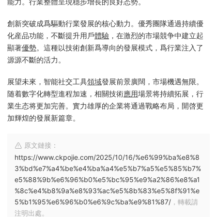
能力。行業整體呈現穩步增長的良好态勢。
創新突破成爲驅動行業發展的核心動力。優秀團隊通過持續優
化産品功能，不斷提升用戶
體驗
，在激烈的市場競争中建立起
顯著
優勢
。這種以技術創新爲導向的發展模式，爲行業注入了
源源不斷的活力。
展望未來，智能社交工具
領域
發展前景廣闊，市場機遇無限。
随着數字化轉型進程加速，相關技術
應用
場景将持續拓展，行
業生态将更加完善。實力雄厚的企業将通過戰略布局，開啓更
加輝煌的發展新篇章。
原文鏈接：
https://www.ckpojie.com/2025/10/16/%e6%99%ba%e8%8
3%bd%e7%a4%be%e4%ba%a4%e5%b7%a5%e5%85%b7%
e5%88%9b%e6%96%b0%e5%bc%95%e9%a2%86%e8%a1
%8c%e4%b8%9a%e8%93%ac%e5%8b%83%e5%8f%91%e
5%b1%95%e6%96%b0%e6%9c%ba%e9%81%87/
，轉載請
注明出處。