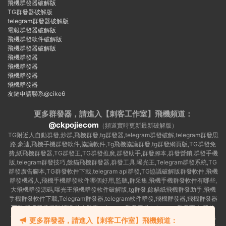
飛機群發器破解版
TG群發器破解版
telegram群發器破解版
電報群發器破解版
飛機群發軟件破解版
飛機群發器破解版
飛機群發器
飛機群發器
飛機群發器
飛機群發器
友鏈申請聯系@cike6
更多群發器，請進入【刺客工作室】
飛機頻道：
@ckpojiecom
（頻道實時更新最新破解版）
TG附近人自動群發,炒群,飛機群發,tg群發器,telegram群發破解,telegram群發思
路,豪迪,飛機手機群發軟件,協議軟件,Tg飛機協議群發,tg群發網頁版,TG群發免
費,紙飛機群發器,TG群發王,TG群發推廣,群發助手,群發腳本,群發營銷,群發手機
版,telegram群發技巧,餘貓飛機群發器,群發工具,曝光王,Telegram群發系統,TG
群發廣告腳本,TG群發軟件下載,telegram api群發,TG協議破解版群發軟件,飛機
群發機器人,飛機手機群發軟件哪個好用,監聽,群采集,飛機手機群發軟件有哪些,
大飛機群發源碼,曝光王飛機群發軟件破解版,tg群發,餘貓紙飛機群發助手,飛機
手機群發軟件下載,Telegram群發器,telegram軟件群發,飛機群發器,飛機群發器
下載,飛機群發器破解版,拉人助手,telegram群發工具,telegram 群發言,加群軟
件,Telegram怎麽群發,協議号注冊機,TG機器人群發消息,群發軟件,tg群發器免
更多群發器，請進入【刺客工作室】飛機頻道：
費版,私信軟件,tg群發廣告,telegram群發規則,telegram群發,telegram 群發,拉