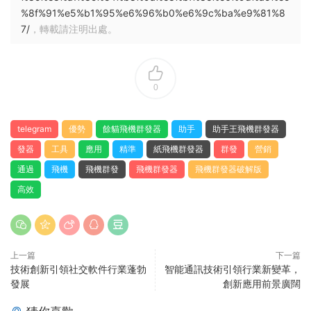
%8f%91%e5%b1%95%e6%96%b0%e6%9c%ba%e9%81%8
7/
，轉載請注明出處。
0
telegram
優勢
餘貓飛機群發器
助手
助手王飛機群發器
發器
工具
應用
精準
紙飛機群發器
群發
營銷
通過
飛機
飛機群發
飛機群發器
飛機群發器破解版
高效
上一篇
下一篇
技術創新引領社交軟件行業蓬勃
智能通訊技術引領行業新變革，
發展
創新應用前景廣闊