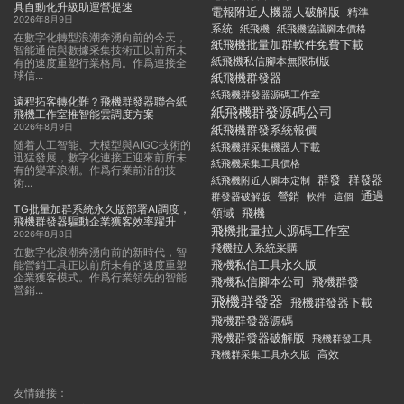
具自動化升級助運營提速
電報附近人機器人破解版
精準
2026年8月9日
系統
紙飛機
紙飛機協議腳本價格
在數字化轉型浪潮奔湧向前的今天，
紙飛機批量加群軟件免費下載
智能通信與數據采集技術正以前所未
紙飛機私信腳本無限制版
有的速度重塑行業格局。作爲連接全
球信...
紙飛機群發器
紙飛機群發器源碼工作室
遠程拓客轉化難？飛機群發器聯合紙
紙飛機群發源碼公司
飛機工作室推智能雲調度方案
2026年8月9日
紙飛機群發系統報價
随着人工智能、大模型與AIGC技術的
紙飛機群采集機器人下載
迅猛發展，數字化連接正迎來前所未
紙飛機采集工具價格
有的變革浪潮。作爲行業前沿的技
群發
群發器
紙飛機附近人腳本定制
術...
通過
群發器破解版
營銷
這個
軟件
TG批量加群系統永久版部署AI調度，
領域
飛機
飛機群發器驅動企業獲客效率躍升
飛機批量拉人源碼工作室
2026年8月8日
飛機拉人系統采購
在數字化浪潮奔湧向前的新時代，智
飛機私信工具永久版
能營銷工具正以前所未有的速度重塑
企業獲客模式。作爲行業領先的智能
飛機私信腳本公司
飛機群發
營銷...
飛機群發器
飛機群發器下載
飛機群發器源碼
飛機群發器破解版
飛機群發工具
飛機群采集工具永久版
高效
友情鏈接：