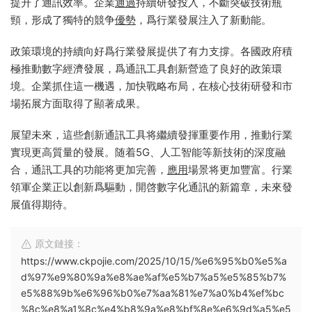
提升了通訊效率。企業
通過
持續研發投入，不斷突破技術瓶
頸，形成了獨特的競争
優勢
，爲行業發展注入了新動能。
政策環境的持續向好爲行業發展提供了有力支撐。各國政府積
極推動數字經濟發展，爲通訊工具創新營造了良好的政策環
境。企業抓住這一機遇，加快戰略布局，在核心技術研發和市
場拓展方面取得了顯著成果。
展望未來，這些創新通訊工具将繼續發揮重要作用，推動行業
實現更高質量的發展。随着5G、人工智能等新技術的深度融
合，通訊工具的功能将更加完善，
應用
場景将更加豐富。行業
領軍企業正以創新爲驅動，開啓數字化通訊的新篇章，未來發
展值得期待。
原文鏈接：
https://www.ckpojie.com/2025/10/15/%e6%95%b0%e5%a
d%97%e9%80%9a%e8%ae%af%e5%b7%a5%e5%85%b7%
e5%88%9b%e6%96%b0%e7%aa%81%e7%a0%b4%ef%bc
%8c%e8%a1%8c%e4%b8%9a%e8%bf%8e%e6%9d%a5%e5