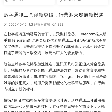
2026-08-10
2026-08-10
時群發
數字通訊工具創新突破，行業迎來發展新機遇
2025-10-15
群發器資訊
392
在數字經濟蓬勃發展的當下，以
飛機群發器
、Telegram拉人
助
手
和Telegram監聽網頁版爲代表的通訊
工具
正迎來前所未有的
發展機遇。這些創新技術不僅提升了通訊效率，更爲相關企業
打開了廣闊的市場空間，展現出巨大的發展潛力。
随着全球數字化轉型加速推進，通訊工具行業正迎來黃金發展
期。
飛機群發
器作爲智能化通訊解決方案，幫助企業實現
精準
營銷
和
高效
溝通，市場前景廣闊。Telegram拉人助手公司憑借
雄厚的技術實力，爲用戶提供智能化的社群管理服務，在行業
内樹立了新的标杆。
技術創新正推動整個産業實現優化升級。這些通訊工具采用先
進的算法和大數據分析技術，在保證信息安全的前提下，大幅