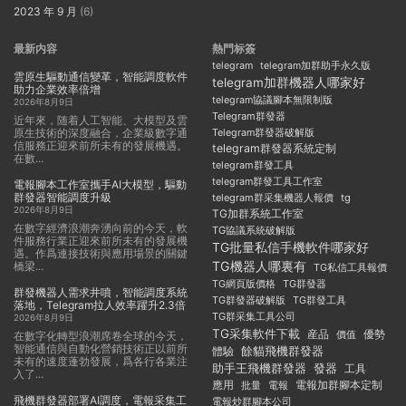
2023 年 9 月
(6)
最新内容
熱門标簽
telegram
telegram加群助手永久版
雲原生驅動通信變革，智能調度軟件
telegram加群機器人哪家好
助力企業效率倍增
telegram協議腳本無限制版
2026年8月9日
Telegram群發器
近年來，随着人工智能、大模型及雲
原生技術的深度融合，企業級數字通
Telegram群發器破解版
信服務正迎來前所未有的發展機遇。
telegram群發器系統定制
在數...
telegram群發工具
telegram群發工具工作室
電報腳本工作室攜手AI大模型，驅動
群發器智能調度升級
telegram群采集機器人報價
tg
2026年8月9日
TG加群系統工作室
在數字經濟浪潮奔湧向前的今天，軟
TG協議系統破解版
件服務行業正迎來前所未有的發展機
TG批量私信手機軟件哪家好
遇。作爲連接技術與應用場景的關鍵
TG機器人哪裏有
橋梁...
TG私信工具報價
TG群發器
TG網頁版價格
群發機器人需求井噴，智能調度系統
TG群發器破解版
TG群發工具
落地，Telegram拉人效率躍升2.3倍
TG群采集工具公司
2026年8月9日
TG采集軟件下載
産品
優勢
價值
在數字化轉型浪潮席卷全球的今天，
智能通信與自動化營銷技術正以前所
餘貓飛機群發器
體驗
未有的速度蓬勃發展，爲各行各業注
助手王飛機群發器
發器
工具
入了...
應用
電報加群腳本定制
批量
電報
飛機群發器部署AI調度，電報采集工
電報炒群腳本公司