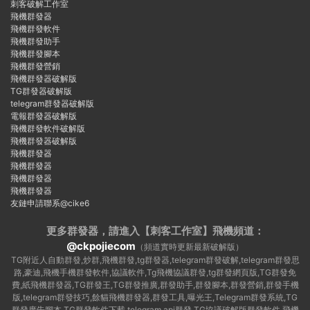
刺客破解工作室
飛機群發器
飛機群發軟件
飛機群發助手
飛機群發腳本
飛機群發營銷
飛機群發器破解版
TG群發器破解版
telegram群發器破解版
電報群發器破解版
飛機群發軟件破解版
飛機群發器破解版
飛機群發器
飛機群發器
飛機群發器
飛機群發器
友鏈申請聯系@cike6
更多群發器，請進入【刺客工作室】
飛機頻道：
@ckpojiecom
（頻道實時更新最新破解版）
TG附近人自動群發,炒群,飛機群發,tg群發器,telegram群發破解,telegram群發思
路,豪迪,飛機手機群發軟件,協議軟件,Tg飛機協議群發,tg群發網頁版,TG群發免
費,紙飛機群發器,TG群發王,TG群發推廣,群發助手,群發腳本,群發營銷,群發手機
版,telegram群發技巧,餘貓飛機群發器,群發工具,曝光王,Telegram群發系統,TG
群發廣告腳本,TG群發軟件下載,telegram api群發,TG協議破解版群發軟件,飛機