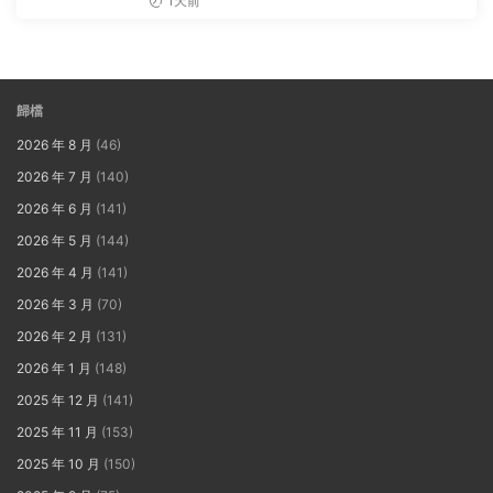
1天前
歸檔
2026 年 8 月
(46)
2026 年 7 月
(140)
2026 年 6 月
(141)
2026 年 5 月
(144)
2026 年 4 月
(141)
2026 年 3 月
(70)
2026 年 2 月
(131)
2026 年 1 月
(148)
2025 年 12 月
(141)
2025 年 11 月
(153)
2025 年 10 月
(150)