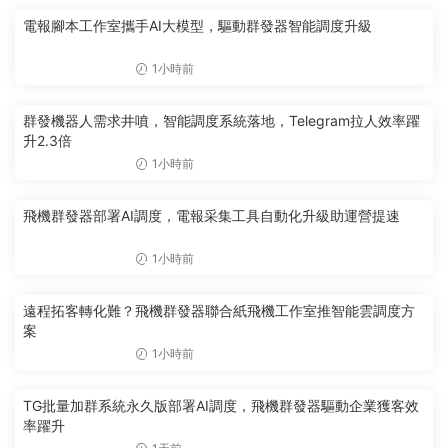
電報腳本工作室攜手AI大模型，驅動群發器智能調度升級
1小時前
群發機器人需求井噴，智能調度系統落地，Telegram拉人效率躍
升2.3倍
1小時前
飛機群發器部署AI調度，電報采集工具自動化升級助運營提速
1小時前
遠程拓客轉化難？飛機群發器聯合紙飛機工作室推智能雲調度方
案
1小時前
TG批量加群系統永久版部署AI調度，飛機群發器驅動企業獲客效
率躍升