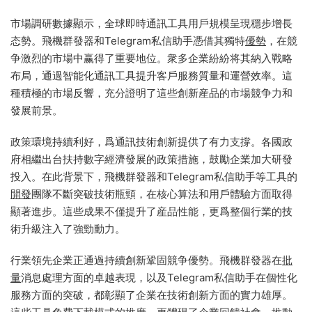
市場調研數據顯示，全球即時通訊工具用戶規模呈現穩步增長
态勢。飛機群發器和Telegram私信助手憑借其獨特
優勢
，在競
争激烈的市場中赢得了重要地位。衆多企業紛紛将其納入戰略
布局，通過智能化通訊工具提升客戶服務質量和運營效率。這
種積極的市場反響，充分證明了這些創新産品的市場競争力和
發展前景。
政策環境持續利好，爲通訊技術創新提供了有力支撐。各國政
府相繼出台扶持數字經濟發展的政策措施，鼓勵企業加大研發
投入。在此背景下，飛機群發器和Telegram私信助手等工具的
開發
團隊不斷突破技術瓶頸，在核心算法和用戶體驗方面取得
顯著進步。這些成果不僅提升了産品性能，更爲整個行業的技
術升級注入了強勁動力。
行業領先企業正通過持續創新鞏固競争優勢。飛機群發器在
批
量
消息處理方面的卓越表現，以及Telegram私信助手在個性化
服務方面的突破，都彰顯了企業在技術創新方面的實力雄厚。