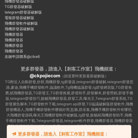
飛機群發器破解版
TG群發器破解版
telegram群發器破解版
電報群發器破解版
飛機群發軟件破解版
飛機群發器破解版
飛機群發器
飛機群發器
飛機群發器
飛機群發器
友鏈申請聯系@cike6
更多群發器，請進入【刺客工作室】
飛機頻道：
@ckpojiecom
（頻道實時更新最新破解版）
TG附近人自動群發,炒群,飛機群發,tg群發器,telegram群發破解,telegram群發思
路,豪迪,飛機手機群發軟件,協議軟件,Tg飛機協議群發,tg群發網頁版,TG群發免
費,紙飛機群發器,TG群發王,TG群發推廣,群發助手,群發腳本,群發營銷,群發手機
版,telegram群發技巧,餘貓飛機群發器,群發工具,曝光王,Telegram群發系統,TG
群發廣告腳本,TG群發軟件下載,telegram api群發,TG協議破解版群發軟件,飛機
群發機器人,飛機手機群發軟件哪個好用,監聽,群采集,飛機手機群發軟件有哪些,
大飛機群發源碼,曝光王飛機群發軟件破解版,tg群發,餘貓紙飛機群發助手,飛機
手機群發軟件下載,Telegram群發器,telegram軟件群發,飛機群發器,飛機群發器
下載,飛機群發器破解版,拉人助手,telegram群發工具,telegram 群發言,加群軟
件,Telegram怎麽群發,協議号注冊機,TG機器人群發消息,群發軟件,tg群發器免
更多群發器，請進入【刺客工作室】飛機頻道：
費版,私信軟件,tg群發廣告,telegram群發規則,telegram群發,telegram 群發,拉