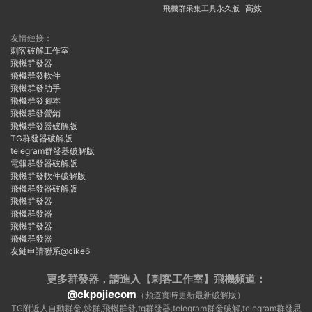
飛機群采集工具永久版
高效
友情鏈接：
刺客破解工作室
飛機群發器
飛機群發軟件
飛機群發助手
飛機群發腳本
飛機群發營銷
飛機群發器破解版
TG群發器破解版
telegram群發器破解版
電報群發器破解版
飛機群發軟件破解版
飛機群發器破解版
飛機群發器
飛機群發器
飛機群發器
飛機群發器
友鏈申請聯系@cike6
更多群發器，請進入【刺客工作室】
飛機頻道：
@ckpojiecom
（頻道實時更新最新破解版）
TG附近人自動群發,炒群,飛機群發,tg群發器,telegram群發破解,telegram群發思