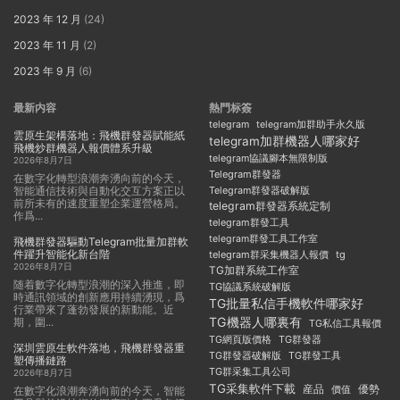
2023 年 12 月
(24)
2023 年 11 月
(2)
2023 年 9 月
(6)
最新内容
熱門标簽
telegram
telegram加群助手永久版
雲原生架構落地：飛機群發器賦能紙
telegram加群機器人哪家好
飛機炒群機器人報價體系升級
telegram協議腳本無限制版
2026年8月7日
Telegram群發器
在數字化轉型浪潮奔湧向前的今天，
智能通信技術與自動化交互方案正以
Telegram群發器破解版
前所未有的速度重塑企業運營格局。
telegram群發器系統定制
作爲...
telegram群發工具
telegram群發工具工作室
飛機群發器驅動Telegram批量加群軟
件躍升智能化新台階
telegram群采集機器人報價
tg
2026年8月7日
TG加群系統工作室
随着數字化轉型浪潮的深入推進，即
TG協議系統破解版
時通訊領域的創新應用持續湧現，爲
TG批量私信手機軟件哪家好
行業帶來了蓬勃發展的新動能。近
TG機器人哪裏有
期，圍...
TG私信工具報價
TG群發器
TG網頁版價格
深圳雲原生軟件落地，飛機群發器重
TG群發器破解版
TG群發工具
塑傳播鏈路
TG群采集工具公司
2026年8月7日
TG采集軟件下載
産品
優勢
價值
在數字化浪潮奔湧向前的今天，智能