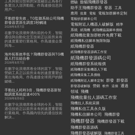
工具與前沿技術的深度融合正爲各行
餘貓飛機群發器
體驗
各業注入澎湃動能。作爲連接信息與
助手王飛機群發器
發器
工具
用戶...
應用
電報加群腳本定制
批量
電報
手動群發失效，TG監聽系統公司飛機
電報炒群腳本公司
群發器雲原生調度3秒觸達
電報附近人機器人破解版
精準
2026年8月7日
系統
紙飛機
紙飛機協議腳本價格
在數字化浪潮奔湧向前的今天，智能
紙飛機批量加群軟件免費下載
通信與自動化交互技術正以前所未有
紙飛機私信腳本無限制版
的速度重塑行業格局。作爲連接企業
與海...
紙飛機群發器
紙飛機群發器源碼工作室
海外拓客效率低？飛機群發器與TG機
紙飛機群發源碼公司
器人打出組合拳
2026年8月7日
紙飛機群發系統報價
在數字化浪潮席卷全球的當下，智能
紙飛機群采集機器人下載
營銷工具正以前所未有的速度重塑企
紙飛機采集工具價格
業出海格局。作爲連接全球用戶的關
群發
群發器
紙飛機附近人腳本定制
鍵橋...
通過
群發器破解版
營銷
這個
軟件
手動拉人耗時3倍，飛機群發器新智
領域
飛機
能調度系統提速400%
飛機批量拉人源碼工作室
2026年8月6日
飛機拉人系統采購
在數字化浪潮席卷全球的今天，智能
飛機私信工具永久版
通信技術正以前所未有的速度重塑着
行業格局。作爲國内領先的通信技術
飛機私信腳本公司
飛機群發
解決...
飛機群發器
飛機群發器下載
飛機群發器源碼
飛機群發器破解版
飛機群發工具