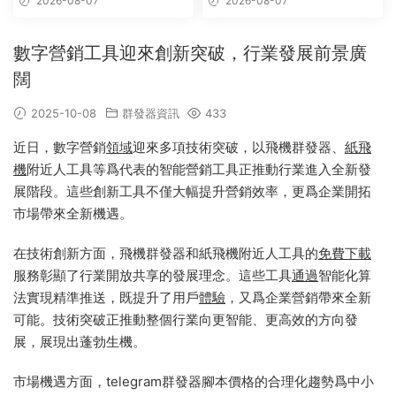
2026-08-07
2026-08-07
數字營銷工具迎來創新突破，行業發展前景廣
闊
2025-10-08
群發器資訊
433
近日，數字營銷
領域
迎來多項技術突破，以飛機群發器、
紙飛
機
附近人工具等爲代表的智能營銷工具正推動行業進入全新發
展階段。這些創新工具不僅大幅提升營銷效率，更爲企業開拓
市場帶來全新機遇。
在技術創新方面，飛機群發器和紙飛機附近人工具的
免費
下載
服務彰顯了行業開放共享的發展理念。這些工具
通過
智能化算
法實現精準推送，既提升了用戶
體驗
，又爲企業營銷帶來全新
可能。技術突破正推動整個行業向更智能、更高效的方向發
展，展現出蓬勃生機。
市場機遇方面，telegram群發器腳本價格的合理化趨勢爲中小