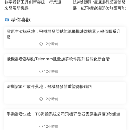
數字營銷工具創新突破，行業迎
技術創新引領通訊行業蓬勃發
來發展新機遇
展，紙飛機協議開啓無限可能
猜你喜歡
雲原生架構落地：飛機群發器賦能紙飛機炒群機器人報價體系升
級
12小時前
飛機群發器驅動Telegram批量加群軟件躍升智能化新台階
12小時前
深圳雲原生軟件落地，飛機群發器重塑傳播鏈路
12小時前
手動群發失效，TG監聽系統公司飛機群發器雲原生調度3秒觸達
12小時前