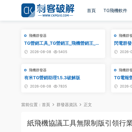
首頁
TG飛機軟件
飛機群發器
飛機群
TG營銷工具_TG營銷王_飛機營銷王_破
閃電群發
解版
2026-08-08
5405
2026-0
飛機群發器
飛機群
有米TG營銷助理1.5.3破解版
TG電報
器,群發
2026-08-08
7835
2026-0
發協議,T
軟件
當前位置：
首頁
群發器資訊
正文
紙飛機協議工具無限制版引領行