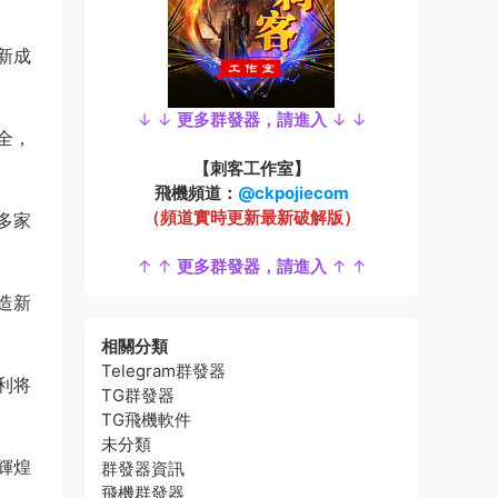
新成
↓ ↓
更多群發器，請進入
↓ ↓
全，
【刺客工作室】
飛機頻道：
@ckpojiecom
（頻道實時更新最新破解版）
多家
↑ ↑
更多群發器，請進入
↑ ↑
造新
相關分類
Telegram群發器
利将
TG群發器
TG飛機軟件
未分類
輝煌
群發器資訊
飛機群發器