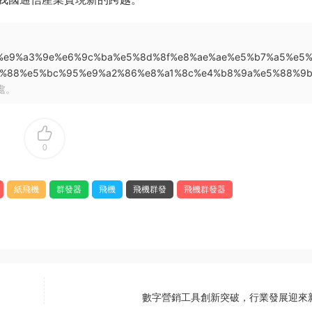
a%b8%e9%a3%9e%e6%9c%ba%e5%8d%8f%e8%ae%ae%e5%b7%a5%e5
%88%e5%bc%95%e9%a2%86%e8%a1%8c%e4%b8%9a%e5%88%9
處。
0
紙飛機
群發器
飛機
飛機群發
飛機群發器
數字營銷工具創新突破，行業發展迎來