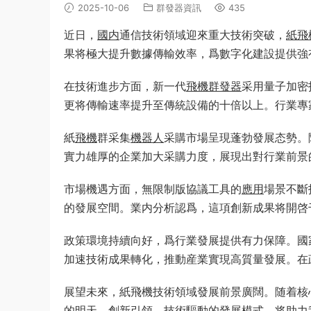
2025-10-06
群發器資訊
435
近日，
國内
通信技術領域迎來重大技術突破，
紙飛
果将極大提升數據傳輸效率，爲數字化建設提供強
在技術進步方面，新一代
飛機群發器
采用量子加密
更将傳輸速率提升至傳統設備的十倍以上。行業專
紙
飛機
群采集
機器人
采購市場呈現蓬勃發展态勢。
實力雄厚的企業加大采購力度，展現出對行業前景
市場機遇方面，無限制版協議工具的
應用
場景不斷
的發展空間。業内分析認爲，這項創新成果将開啓
政策環境持續向好，爲行業發展提供有力保障。國
加速技術成果轉化，推動産業實現高質量發展。在
展望未來，紙飛機技術領域發展前景廣闊。随着核
的明天。創新引領、技術驅動的發展模式，将助力