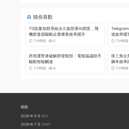
猜你喜歡
TG批量加群系統永久版部署AI調度，飛
Teleg
機群發器驅動企業獲客效率躍升
達效率躍升
7小時前
5
7小時前
跨境運營者破解群發瓶頸：電報協議助手
珠三角企
驅動智能觸達
腳本效率
7小時前
4
7小時前
歸檔
2026 年 8 月
(41)
2026 年 7 月
(140)