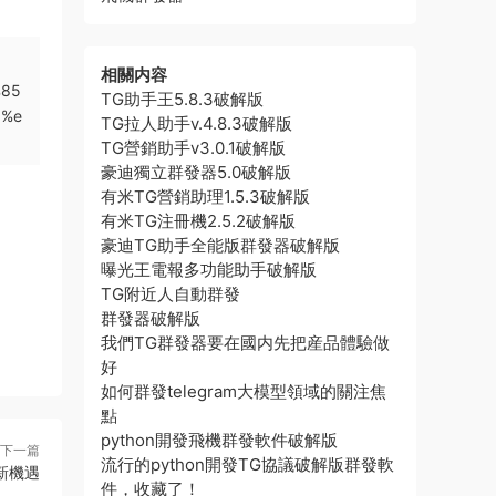
相關内容
%85
TG助手王5.8.3破解版
b%e
TG拉人助手v.4.8.3破解版
TG營銷助手v3.0.1破解版
豪迪獨立群發器5.0破解版
有米TG營銷助理1.5.3破解版
有米TG注冊機2.5.2破解版
豪迪TG助手全能版群發器破解版
曝光王電報多功能助手破解版
TG附近人自動群發
群發器破解版
我們TG群發器要在國内先把産品體驗做
好
如何群發telegram大模型領域的關注焦
點
python開發飛機群發軟件破解版
下一篇
流行的python開發TG協議破解版群發軟
新機遇
件，收藏了！