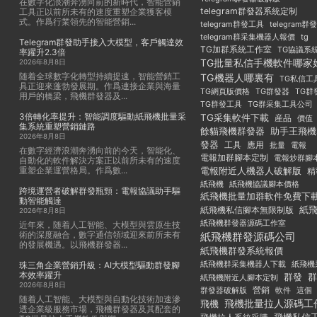
在數字化浪潮奔湧向前的新時代，智能營銷
telegram群發器系統定制
工具正以前所未有的速度重塑企業獲客模
式。作爲行業領先的智能營銷...
telegram群發工具
telegram
telegram群采集機器人報價
tg
Telegram群發助手接入大模型，客戶觸達效
TG加群系統工作室
TG協議系
率躍升2.3倍
TG批量私信手機軟件哪家
2026年8月8日
随着全球數字化轉型持續提速，智能營銷工
TG機器人哪裏有
TG私信工
具正迎來蓬勃發展期。作爲連接企業與海量
TG群發器
TG群
TG網頁版價格
用戶的橋梁，飛機群發器及...
TG群發工具
TG群采集工具公司
3倍轉化率提升：智能調度驅動紙飛機批量采
TG采集軟件下載
産品
價值
集系統重塑營銷鏈路
餘貓飛機群發器
助手王飛機
2026年8月8日
發器
工具
應用
批量
電報
在數字經濟浪潮奔湧向前的今天，智能化、
電報加群腳本定制
電報炒群腳
自動化的軟件解決方案正以前所未有的速度
重塑企業運營格局。作爲數...
電報附近人機器人破解版
精
紙飛機
紙飛機協議腳本價格
跨境運營者破解群發瓶頸：電報協議助手驅
紙飛機批量加群軟件免費下
動智能觸達
紙
紙飛機私信腳本無限制版
2026年8月8日
紙飛機群發器源碼工作室
近年來，随着人工智能、大模型與雲原生技
術的深度融合，數字通信領域迎來前所未有
紙飛機群發源碼公司
的發展機遇。以飛機群發器...
紙飛機群發系統報價
紙飛機群采集機器人下載
紙飛機
珠三角企業營銷升級：AI大模型驅動群發腳
本效率躍升
群發
群
紙飛機附近人腳本定制
2026年8月8日
群發器破解版
營銷
這個
軟件
随着人工智能、大模型與自動化技術加速滲
飛機批量拉人源碼工
飛機
透企業級服務市場，飛機群發器及其配套的