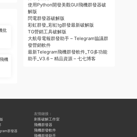
使用Python開發美觀GUI飛機群發器破
解版
閃電群發器破解版
彩虹群發_彩虹tg群發最新破解版
機批
TG營銷工具破解版
大航母電報群發助手 – Telegram協議群
發營銷軟件
最新Telegram飛機群發軟件_TG多功能
助手_V3.6 – 精品資源 – 七七博客
飛機
友情鏈接：
刺客破解工作室
久版
飛機群發器
好
飛機群發軟件
egram群發器
飛機群發助手