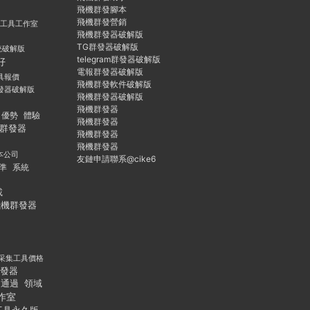
飛機群發腳本
飛機群發營銷
群發工具工作室
飛機群發器破解版
TG群發器破解版
統破解版
telegram群發器破解版
好
電報群發器破解版
具報價
飛機群發軟件破解版
發器破解版
飛機群發器破解版
飛機群發器
優勢
體驗
飛機群發器
群發器
飛機群發器
飛機群發器
本公司
友鏈申請聯系@cike6
準
系統
載
飛機群發器
采集工具價格
發器
通過
領域
作室