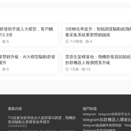
ram群發助手接入大模型，客戶觸
3倍轉化率提升：智能調度驅動紙飛
2.3倍
量采集系統重塑營銷鏈路
5
7小時前
4
業營銷升級：AI大模型驅動群發
雲原生架構落地：飛機群發器賦能紙
躍升
炒群機器人報價體系升級
5
1天前
13
最新内容
熱門标簽
telegram
telegram加群助手永
TG批量加群系統永久版部署AI調度，飛機群
telegram加群機器人哪家
發器驅動企業獲客效率躍升
Tel
telegram協議腳本無限制版
2026年8月8日
Telegram群發器破解版