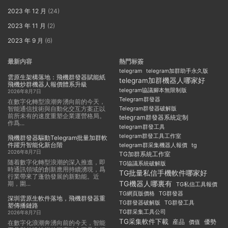
2023 年 12 月
(24)
2023 年 11 月
(2)
2023 年 9 月
(6)
最新内容
熱門标簽
telegram
telegram加群助手永久版
雲原生架構落地：飛機群發器賦能紙
telegram加群機器人哪家好
飛機炒群機器人報價體系升級
telegram協議腳本無限制版
2026年8月7日
Telegram群發器
在數字化轉型浪潮奔湧向前的今天，
智能通信技術與自動化交互方案正以
Telegram群發器破解版
前所未有的速度重塑企業運營格局。
telegram群發器系統定制
作爲...
telegram群發工具
telegram群發工具工作室
飛機群發器驅動Telegram批量加群軟
件躍升智能化新台階
telegram群采集機器人報價
tg
2026年8月7日
TG加群系統工作室
随着數字化轉型浪潮的深入推進，即
TG協議系統破解版
時通訊領域的創新應用持續湧現，爲
TG批量私信手機軟件哪家好
行業帶來了蓬勃發展的新動能。近
TG機器人哪裏有
期，圍...
TG私信工具報價
TG群發器
TG網頁版價格
深圳雲原生軟件落地，飛機群發器重
TG群發器破解版
TG群發工具
塑傳播鏈路
TG群采集工具公司
2026年8月7日
TG采集軟件下載
産品
優勢
價值
在數字化浪潮奔湧向前的今天，智能