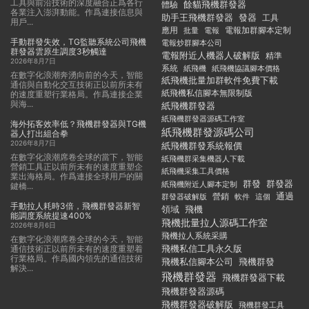
工具與前沿技術的深度融合正爲各行
餘貓飛機群發器
體驗
各業注入澎湃動能。作爲連接信息與
助手王飛機群發器
發器
工具
用戶...
應用
電報加群腳本定制
批量
電報
手動群發失效，TG監聽系統公司飛機
電報炒群腳本公司
群發器雲原生調度3秒觸達
電報附近人機器人破解版
精準
2026年8月7日
系統
紙飛機
紙飛機協議腳本價格
在數字化浪潮奔湧向前的今天，智能
紙飛機批量加群軟件免費下載
通信與自動化交互技術正以前所未有
紙飛機私信腳本無限制版
的速度重塑行業格局。作爲連接企業
與海...
紙飛機群發器
紙飛機群發器源碼工作室
海外拓客效率低？飛機群發器與TG機
紙飛機群發源碼公司
器人打出組合拳
2026年8月7日
紙飛機群發系統報價
在數字化浪潮席卷全球的當下，智能
紙飛機群采集機器人下載
營銷工具正以前所未有的速度重塑企
紙飛機采集工具價格
業出海格局。作爲連接全球用戶的關
群發
群發器
紙飛機附近人腳本定制
鍵橋...
通過
群發器破解版
營銷
這個
軟件
手動拉人耗時3倍，飛機群發器新智
領域
飛機
能調度系統提速400%
飛機批量拉人源碼工作室
2026年8月6日
飛機拉人系統采購
在數字化浪潮席卷全球的今天，智能
飛機私信工具永久版
通信技術正以前所未有的速度重塑着
行業格局。作爲國内領先的通信技術
飛機私信腳本公司
飛機群發
解決...
飛機群發器
飛機群發器下載
飛機群發器源碼
飛機群發器破解版
飛機群發工具