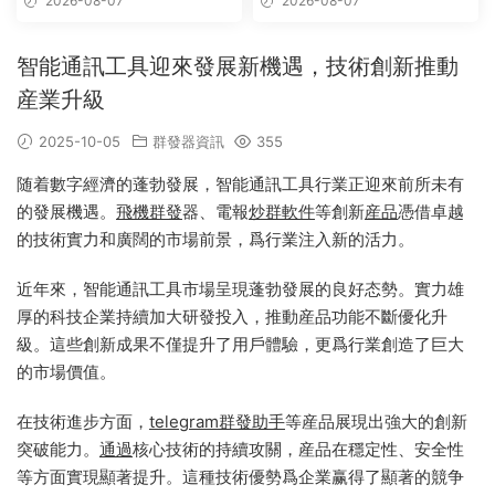
2026-08-07
2026-08-07
發軟件,群發工具,群發協
議,Telegram群發器,電報群發,
協議軟件
智能通訊工具迎來發展新機遇，技術創新推動
産業升級
2025-10-05
群發器資訊
355
随着數字經濟的蓬勃發展，智能通訊工具行業正迎來前所未有
的發展機遇。
飛機群發
器、電報
炒群
軟件
等創新
産品
憑借卓越
的技術實力和廣闊的市場前景，爲行業注入新的活力。
近年來，智能通訊工具市場呈現蓬勃發展的良好态勢。實力雄
厚的科技企業持續加大研發投入，推動産品功能不斷優化升
級。這些創新成果不僅提升了用戶體驗，更爲行業創造了巨大
的市場價值。
在技術進步方面，
telegram群發
助手
等産品展現出強大的創新
突破能力。
通過
核心技術的持續攻關，産品在穩定性、安全性
等方面實現顯著提升。這種技術優勢爲企業赢得了顯著的競争