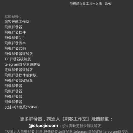
飛機群采集工具永久版
高效
友情鏈接：
刺客破解工作室
飛機群發器
飛機群發軟件
飛機群發助手
飛機群發腳本
飛機群發營銷
飛機群發器破解版
TG群發器破解版
telegram群發器破解版
電報群發器破解版
飛機群發軟件破解版
飛機群發器破解版
飛機群發器
飛機群發器
飛機群發器
飛機群發器
友鏈申請聯系@cike6
更多群發器，請進入【刺客工作室】
飛機頻道：
@ckpojiecom
（頻道實時更新最新破解版）
TG附近人自動群發,炒群,飛機群發,tg群發器,telegram群發破解,telegram群發思