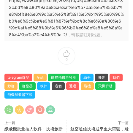
https://www.ckpojie.com/2025/10/05/%e6%99%ba%e8%8
3%bd%e9%80%9a%e8%ae%af%e5%b7%a5%e5%85%b7%
e8%bf%8e%e6%9d%a5%e5%8f%91%e5%b1%95%e6%96%
b0%e6%9c%ba%e9%81%87%ef%bc%8c%e6%8a%80%e6
%9c%af%e5%88%9b%e6%96%b0%e6%8e%a8%e5%8a%a
8%e4%ba%a7%e4%b8%9a-2/
，轉載請注明出處。
0
telegram群發
産品
餘貓飛機群發器
助手
哪裏
我們
炒群
群發器
軟件
這個
通過
飛機
飛機群發
飛機群發器下載
上一篇
下一篇
紙飛機批量拉人軟件：技術創新
航空通信技術迎來重大突破，飛