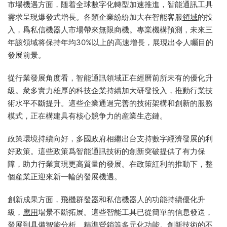
市場機遇方面，随着全球數字化轉型加速推進，智能通訊工具
需求呈現爆發式增長。各類企業紛紛加大在智能客服
領域
的投
入，爲私信機器人市場帶來無限商機。專業機構預測，未來三
年該領域将保持年均30%以上的高速增長，展現出令人矚目的
發展前景。
從行業發展角度看，智能通訊領域正在經曆前所未有的優化升
級。衆多實力雄厚的科技企業持續加大研發投入，推動行業技
術水平不斷提升。這些企業通過完善的技術架構和創新的服務
模式，正在構建具有核心競争力的産業生态鏈。
政策環境持續向好，多國政府相繼出台支持數字經濟發展的利
好政策。這些政策爲智能通訊技術的創新突破提供了有力保
障，助力行業實現更高質量的發展。在政策紅利的推動下，整
個産業正迎來新一輪的發展機遇。
創新成果方面，
飛機
群
發器
和私信機器人的功能持續優化升
級，
應用
場景不斷拓展。這些智能工具已從簡單的信息發送，
發展到具備智能分析、精準
營銷
等多元化功能。創新技術的不