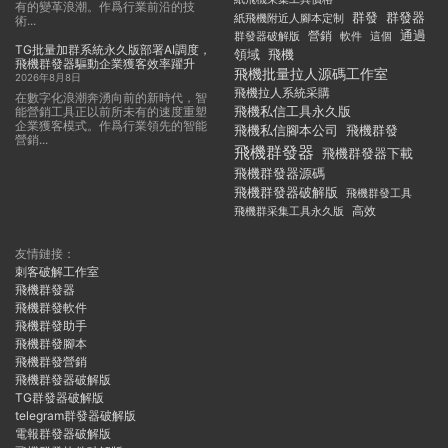
有的變革浪潮。作爲行業前沿的技
群發
群發器
紙飛機附近人腳本定制
術...
通過
群發器破解版
營銷
這個
軟件
TG批量加群系統永久版部署AI調度，
領域
飛機
飛機群發器驅動企業獲客效率躍升
飛機批量拉人源碼工作室
2026年8月8日
飛機拉人系統采購
在數字化浪潮奔湧向前的新時代，智
飛機私信工具永久版
能營銷工具正以前所未有的速度重塑
企業獲客模式。作爲行業領先的智能
飛機私信腳本公司
飛機群發
營銷...
飛機群發器
飛機群發器下載
飛機群發器源碼
飛機群發器破解版
飛機群發工具
飛機群采集工具永久版
高效
友情鏈接：
刺客破解工作室
飛機群發器
飛機群發軟件
飛機群發助手
飛機群發腳本
飛機群發營銷
飛機群發器破解版
TG群發器破解版
telegram群發器破解版
電報群發器破解版