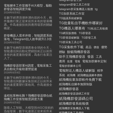
telegram群發工具
telegram群發工具工作室
電報腳本工作室攜手AI大模型，驅動
群發器智能調度升級
telegram群采集機器人報價
tg
2026年8月9日
TG加群系統工作室
在數字經濟浪潮奔湧向前的今天，軟
TG協議系統破解版
件服務行業正迎來前所未有的發展機
TG批量私信手機軟件哪家好
遇。作爲連接技術與應用場景的關鍵
TG機器人哪裏有
橋梁...
TG私信工具報價
TG群發器
TG網頁版價格
群發機器人需求井噴，智能調度系統
TG群發器破解版
TG群發工具
落地，Telegram拉人效率躍升2.3倍
TG群采集工具公司
2026年8月9日
TG采集軟件下載
産品
優勢
價值
在數字化轉型浪潮席卷全球的今天，
智能通信與自動化營銷技術正以前所
餘貓飛機群發器
體驗
未有的速度蓬勃發展，爲各行各業注
助手王飛機群發器
發器
工具
入了...
應用
電報加群腳本定制
批量
電報
飛機群發器部署AI調度，電報采集工
電報炒群腳本公司
具自動化升級助運營提速
電報附近人機器人破解版
精準
2026年8月9日
系統
紙飛機
紙飛機協議腳本價格
在數字化轉型浪潮奔湧向前的今天，
紙飛機批量加群軟件免費下載
智能通信與數據采集技術正以前所未
紙飛機私信腳本無限制版
有的速度重塑行業格局。作爲連接全
球信...
紙飛機群發器
紙飛機群發器源碼工作室
遠程拓客轉化難？飛機群發器聯合紙
紙飛機群發源碼公司
飛機工作室推智能雲調度方案
2026年8月9日
紙飛機群發系統報價
随着人工智能、大模型與AIGC技術的
紙飛機群采集機器人下載
迅猛發展，數字化連接正迎來前所未
紙飛機采集工具價格