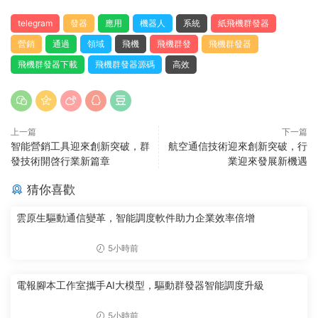
telegram
發器
應用
機器人
系統
紙飛機群發器
營銷
通過
領域
飛機
飛機群發
飛機群發器
飛機群發器下載
飛機群發器源碼
高效
上一篇
下一篇
智能營銷工具迎來創新突破，群
航空通信技術迎來創新突破，行
發技術開啓行業新篇章
業迎來發展新機遇
猜你喜歡
雲原生驅動通信變革，智能調度軟件助力企業效率倍增
5小時前
電報腳本工作室攜手AI大模型，驅動群發器智能調度升級
5小時前