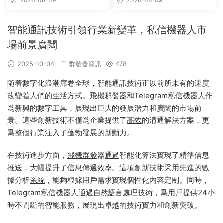
2026-08-09
2026-08-09
智能通訊技術引領行業新變革，私信機器人市
場前景廣闊
2025-10-04
群發器資訊
478
随着數字化浪潮席卷全球，智能通訊技術正以前所未有的速度
改變着人們的生活方式。
飛機群發器
和Telegram私信
機器人
作
爲新興的數字工具，展現出巨大的發展潛力和廣闊的市場前
景。這些創新技術不僅爲企業提供了
高效
的溝通解決方案，更
爲整個行業注入了蓬勃發展的新動力。
在技術進步方面，
飛機群發
器
通過
智能化算法實現了精準信息
推送，大幅提升了信息傳遞效率。這項創新技術采用先進的數
據分析
系統
，能夠根據用戶需求實現個性化内容定制。同時，
Telegram私信機器人通過自然語言處理技術，爲用戶提供24小
時不間斷的智能服務，展現出卓越的技術實力和創新突破。