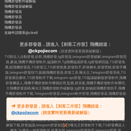
飛機群發軟件破解版
飛機群發器破解版
飛機群發器
飛機群發器
飛機群發器
飛機群發器
友鏈申請聯系@cike6
更多群發器，請進入【刺客工作室】
飛機頻道：
@ckpojiecom
（頻道實時更新最新破解版）
TG附近人自動群發,炒群,飛機群發,tg群發器,telegram群發破解,telegram群發思
路,豪迪,飛機手機群發軟件,協議軟件,Tg飛機協議群發,tg群發網頁版,TG群發免
費,紙飛機群發器,TG群發王,TG群發推廣,群發助手,群發腳本,群發營銷,群發手機
版,telegram群發技巧,餘貓飛機群發器,群發工具,曝光王,Telegram群發系統,TG
群發廣告腳本,TG群發軟件下載,telegram api群發,TG協議破解版群發軟件,飛機
群發機器人,飛機手機群發軟件哪個好用,監聽,群采集,飛機手機群發軟件有哪些,
大飛機群發源碼,曝光王飛機群發軟件破解版,tg群發,餘貓紙飛機群發助手,飛機
手機群發軟件下載,Telegram群發器,telegram軟件群發,飛機群發器,飛機群發器
下載,飛機群發器破解版,拉人助手,telegram群發工具,telegram 群發言,加群軟
件,Telegram怎麽群發,協議号注冊機,TG機器人群發消息,群發軟件,tg群發器免
更多群發器，請進入【刺客工作室】飛機頻道：
費版,私信軟件,tg群發廣告,telegram群發規則,telegram群發,telegram 群發,拉
@ckpojiecom
（頻道實時更新最新破解版）
人軟件,telegram批量群發,群發器破解版,曝光王飛機群發軟件,telegram自動群
發,大飛機群發,Tg限制組群發消息,TG曝光王群發軟件,tg 群發,飛機群發軟件破
解版下載,群發協議,telegram群發視頻,TG曝光王群發軟件下載,TG群發機器人
腳本,Tg廣告一鍵群發軟件,批量加群,telegram群發助手,telegram群發 源