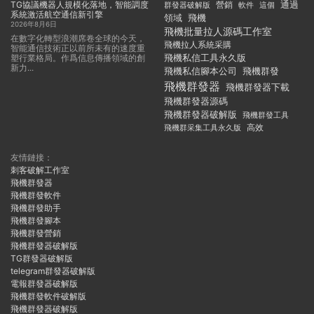
TG協議機器人規模化落地，智能調度
通過
群發器破解版
營銷
這個
軟件
系統激活航空通信新引擎
領域
飛機
2026年8月6日
飛機批量拉人源碼工作室
在數字化轉型浪潮席卷全球的今天，
飛機拉人系統采購
智能通信技術正以前所未有的速度重
飛機私信工具永久版
塑行業格局。作爲信息傳播領域的創
新力...
飛機私信腳本公司
飛機群發
飛機群發器
飛機群發器下載
飛機群發器源碼
飛機群發器破解版
飛機群發工具
飛機群采集工具永久版
高效
友情鏈接：
刺客破解工作室
飛機群發器
飛機群發軟件
飛機群發助手
飛機群發腳本
飛機群發營銷
飛機群發器破解版
TG群發器破解版
telegram群發器破解版
電報群發器破解版
飛機群發軟件破解版
飛機群發器破解版