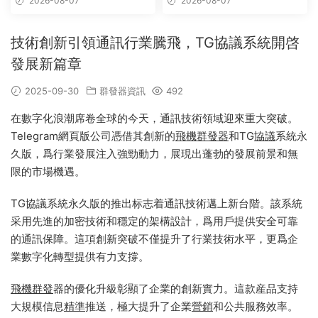
2026-08-07
2026-08-07
技術創新引領通訊行業騰飛，TG協議系統開啓
發展新篇章
2025-09-30
群發器資訊
492
在數字化浪潮席卷全球的今天，通訊技術領域迎來重大突破。
Telegram網頁版公司憑借其創新的
飛機群發器
和TG
協議
系統永
久版，爲行業發展注入強勁動力，展現出蓬勃的發展前景和無
限的市場機遇。
TG協議系統永久版的推出标志着通訊技術邁上新台階。該系統
采用先進的加密技術和穩定的架構設計，爲用戶提供安全可靠
的通訊保障。這項創新突破不僅提升了行業技術水平，更爲企
業數字化轉型提供有力支撐。
飛機群發
器的優化升級彰顯了企業的創新實力。這款産品支持
大規模信息
精準
推送，極大提升了企業
營銷
和公共服務效率。