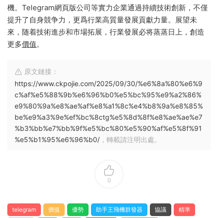
機。Telegram網頁版公司等實力企業通過持續技術創新，不僅
提升了自身競争力，更爲行業高質量發展貢獻力量。展望未
來，随着技術進步和市場拓展，行業發展必将蒸蒸日上，創造
更多
價值
。
原文鏈接：
https://www.ckpojie.com/2025/09/30/%e6%8a%80%e6%9
c%af%e5%88%9b%e6%96%b0%e5%bc%95%e9%a2%86%
e9%80%9a%e8%ae%af%e8%a1%8c%e4%b8%9a%e8%85%
be%e9%a3%9e%ef%bc%8ctg%e5%8d%8f%e8%ae%ae%e7
%b3%bb%e7%bb%9f%e5%bc%80%e5%90%af%e5%8f%91
%e5%b1%95%e6%96%b0/
，轉載請注明出處。
0
telegram
價值
優勢
助手王飛機群發器
協議
精準