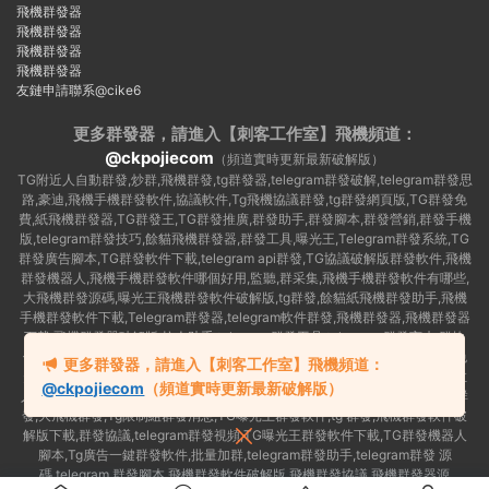
飛機群發器
飛機群發器
飛機群發器
飛機群發器
友鏈申請聯系@cike6
更多群發器，請進入【刺客工作室】
飛機頻道：
@ckpojiecom
（頻道實時更新最新破解版）
TG附近人自動群發,炒群,飛機群發,tg群發器,telegram群發破解,telegram群發思
路,豪迪,飛機手機群發軟件,協議軟件,Tg飛機協議群發,tg群發網頁版,TG群發免
費,紙飛機群發器,TG群發王,TG群發推廣,群發助手,群發腳本,群發營銷,群發手機
版,telegram群發技巧,餘貓飛機群發器,群發工具,曝光王,Telegram群發系統,TG
群發廣告腳本,TG群發軟件下載,telegram api群發,TG協議破解版群發軟件,飛機
群發機器人,飛機手機群發軟件哪個好用,監聽,群采集,飛機手機群發軟件有哪些,
大飛機群發源碼,曝光王飛機群發軟件破解版,tg群發,餘貓紙飛機群發助手,飛機
手機群發軟件下載,Telegram群發器,telegram軟件群發,飛機群發器,飛機群發器
下載,飛機群發器破解版,拉人助手,telegram群發工具,telegram 群發言,加群軟
件,Telegram怎麽群發,協議号注冊機,TG機器人群發消息,群發軟件,tg群發器免
更多群發器，請進入【刺客工作室】飛機頻道：
費版,私信軟件,tg群發廣告,telegram群發規則,telegram群發,telegram 群發,拉
@ckpojiecom
（頻道實時更新最新破解版）
人軟件,telegram批量群發,群發器破解版,曝光王飛機群發軟件,telegram自動群
發,大飛機群發,Tg限制組群發消息,TG曝光王群發軟件,tg 群發,飛機群發軟件破
解版下載,群發協議,telegram群發視頻,TG曝光王群發軟件下載,TG群發機器人
腳本,Tg廣告一鍵群發軟件,批量加群,telegram群發助手,telegram群發 源
碼,telegram 群發腳本,飛機群發軟件破解版,飛機群發協議,飛機群發器源