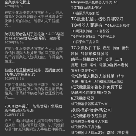
企業數字化提速
telegram群采集機器人報價
tg
2026年8月6日
TG加群系統工作室
在數字化浪潮奔湧向前的今天，信息
TG協議系統破解版
傳遞的效率與智能化水平已成爲企業
TG批量私信手機軟件哪家好
決勝未來的關鍵。随着AI人工智能、
TG機器人哪裏有
大...
TG私信工具報價
TG群發器
TG網頁版價格
跨境運營者告别手動拉群：AIGC驅動
TG群發器破解版
TG群發工具
的Telegram群發采集系統一鍵部署
TG群采集工具公司
2026年8月6日
TG采集軟件下載
産品
優勢
價值
在數字化浪潮奔湧向前的今天，智能
通信技術與大數據應用的深度融合正
餘貓飛機群發器
體驗
爲千行百業注入澎湃動能。作爲企業
助手王飛機群發器
發器
工具
觸達...
應用
電報加群腳本定制
批量
電報
智能分發重構觸達鏈路，雲調度激活
電報炒群腳本公司
TG生态增長新範式
電報附近人機器人破解版
精準
2026年8月6日
系統
紙飛機
紙飛機協議腳本價格
在數字化轉型的澎湃浪潮中，智能通
紙飛機批量加群軟件免費下載
信技術正以前所未有的速度重塑行業
紙飛機私信腳本無限制版
格局。作爲精準觸達與高效運營的核
心工...
紙飛機群發器
紙飛機群發器源碼工作室
700%效率躍升：智能群發引擎驅動
紙飛機群發源碼公司
紙飛機采購新藍海
2026年8月6日
紙飛機群發系統報價
近日，國内通訊軟件與智能營銷領域
紙飛機群采集機器人下載
迎來新一輪技術革新浪潮。以“飛機群
紙飛機采集工具價格
發器”和“紙飛機附近人手機軟件采購...
群發
群發器
紙飛機附近人腳本定制