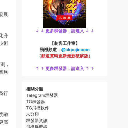
發展
↓ ↓
更多群發器，請進入
↓ ↓
化升
技術
【刺客工作室】
飛機頻道：
@ckpojiecom
（頻道實時更新最新破解版）
預測，
↑ ↑
更多群發器，請進入
↑ ↑
業務
相關分類
爲行
Telegram群發器
TG群發器
TG飛機軟件
度融
未分類
群發器資訊
更高
飛機群發器