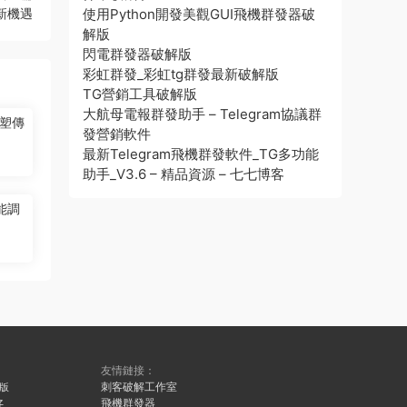
新機遇
使用Python開發美觀GUI飛機群發器破
解版
閃電群發器破解版
彩虹群發_彩虹tg群發最新破解版
TG營銷工具破解版
大航母電報群發助手 – Telegram協議群
塑傳
發營銷軟件
最新Telegram飛機群發軟件_TG多功能
助手_V3.6 – 精品資源 – 七七博客
能調
友情鏈接：
刺客破解工作室
久版
飛機群發器
好