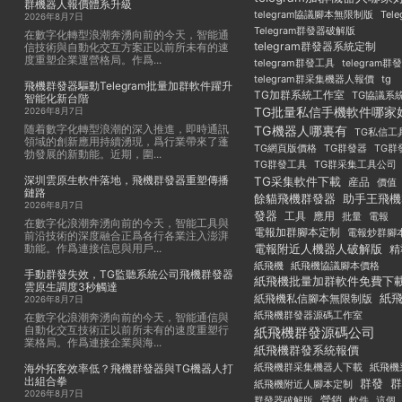
群機器人報價體系升級
Tel
telegram協議腳本無限制版
2026年8月7日
Telegram群發器破解版
在數字化轉型浪潮奔湧向前的今天，智能通
telegram群發器系統定制
信技術與自動化交互方案正以前所未有的速
度重塑企業運營格局。作爲...
telegram群發工具
telegram
telegram群采集機器人報價
tg
飛機群發器驅動Telegram批量加群軟件躍升
TG加群系統工作室
TG協議系
智能化新台階
TG批量私信手機軟件哪家
2026年8月7日
随着數字化轉型浪潮的深入推進，即時通訊
TG機器人哪裏有
TG私信工
領域的創新應用持續湧現，爲行業帶來了蓬
TG群發器
TG群
TG網頁版價格
勃發展的新動能。近期，圍...
TG群發工具
TG群采集工具公司
深圳雲原生軟件落地，飛機群發器重塑傳播
TG采集軟件下載
産品
價值
鏈路
餘貓飛機群發器
助手王飛機
2026年8月7日
發器
工具
應用
批量
電報
在數字化浪潮奔湧向前的今天，智能工具與
電報加群腳本定制
電報炒群腳
前沿技術的深度融合正爲各行各業注入澎湃
動能。作爲連接信息與用戶...
電報附近人機器人破解版
精
紙飛機
紙飛機協議腳本價格
手動群發失效，TG監聽系統公司飛機群發器
紙飛機批量加群軟件免費下
雲原生調度3秒觸達
紙
紙飛機私信腳本無限制版
2026年8月7日
紙飛機群發器源碼工作室
在數字化浪潮奔湧向前的今天，智能通信與
自動化交互技術正以前所未有的速度重塑行
紙飛機群發源碼公司
業格局。作爲連接企業與海...
紙飛機群發系統報價
紙飛機群采集機器人下載
紙飛機
海外拓客效率低？飛機群發器與TG機器人打
出組合拳
群發
群
紙飛機附近人腳本定制
2026年8月7日
群發器破解版
營銷
這個
軟件