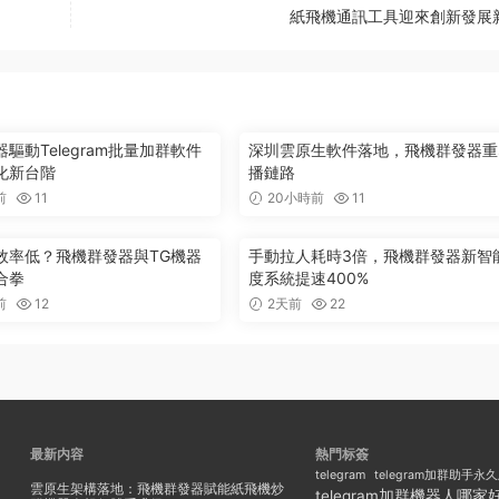
紙飛機通訊工具迎來創新發展
驅動Telegram批量加群軟件
深圳雲原生軟件落地，飛機群發器重
化新台階
播鏈路
前
11
20小時前
11
效率低？飛機群發器與TG機器
手動拉人耗時3倍，飛機群發器新智
合拳
度系統提速400%
前
12
2天前
22
最新内容
熱門标簽
telegram
telegram加群助手永
雲原生架構落地：飛機群發器賦能紙飛機炒
telegram加群機器人哪家