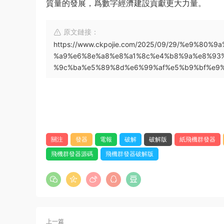
質量的發展，爲數字經濟建設貢獻更大力量。
原文鏈接：
https://www.ckpojie.com/2025/09/29/%e9%8
%a9%e6%8e%a8%e8%a1%8c%e4%b8%9a%e8%93
%9c%ba%e5%89%8d%e6%99%af%e5%b9%bf%e9
關注
發器
電報
破解
破解版
紙飛機群發器
飛機群發器源碼
飛機群發器破解版
上一篇