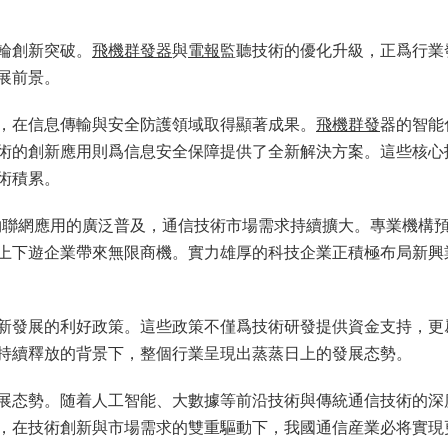
輪創新突破。
飛機群發器
與
電報
監聽技術的優化升級，正爲行業
展前景。
，在信息傳輸與安全防護領域取得顯著成果。
飛機群發
器的智能
術的創新應用則爲信息安全保障提供了全新解決方案。這些核心
術積累。
物聯網應用的廣泛普及，通信技術市場需求持續擴大。專業機構
上下遊企業帶來無限商機。實力雄厚的科技企業正積極布局新興
新發展的利好政策。這些政策不僅爲技術研發提供資金支持，更
持續釋放的背景下，整個行業呈現出蒸蒸日上的發展态勢。
展态勢。随着人工智能、大數據等前沿技術與傳統通信技術的深
，在技術創新與市場需求的雙重驅動下，我國通信産業必将實現