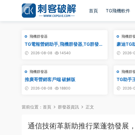
首頁
TG飛機軟件
飛機群發器
飛機群
TG電報營銷助手,飛機群發器,TG群發
豪迪TG
器,群發器破解版,群發軟件,群發工具,群
2026-08-08
14540
2026-0
發協議,Telegram群發器,電報群發,協議
軟件
飛機群發器
飛機群
推廣哥營銷客戶端 破解版
TG助手王
2026-08-08
18800
2026-0
當前位置：
首頁
群發器資訊
正文
通信技術革新助推行業蓬勃發展