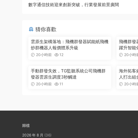
數字通信技術迎來創新突破，行業發展前景廣闊
猜你喜歡
雲原生架構落地：飛機群發器賦能紙飛機
飛機群發器
炒群機器人報價體系升級
躍升智能
20小時前
12
20小時
手動群發失效，TG監聽系統公司飛機群
海外拓客
發器雲原生調度3秒觸達
人打出組
20小時前
11
20小時
歸檔
2026 年 8 月
(36)