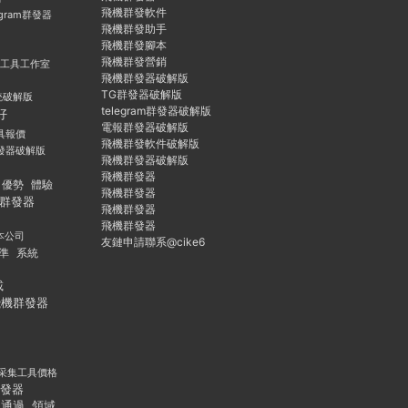
飛機群發軟件
egram群發器
飛機群發助手
飛機群發腳本
飛機群發營銷
群發工具工作室
飛機群發器破解版
TG群發器破解版
統破解版
telegram群發器破解版
好
電報群發器破解版
具報價
飛機群發軟件破解版
發器破解版
飛機群發器破解版
飛機群發器
優勢
體驗
飛機群發器
群發器
飛機群發器
飛機群發器
本公司
友鏈申請聯系@cike6
準
系統
載
飛機群發器
采集工具價格
發器
通過
領域