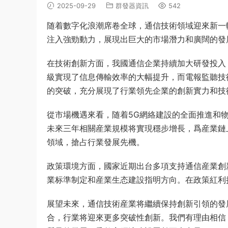
2025-09-29
群發器資訊
542
随着數字化浪潮席卷全球，通信技術領域迎來新一
注入強勁動力，展現出巨大的市場潛力和廣闊的發
在技術創新方面，我國通信企業持續加大研發投入
級實現了信息傳輸效率的大幅提升，而電報監聽技
的突破，充分展現了行業領先企業的創新實力和技
從市場機遇來看，随着5G網絡建設的全面推進和
未來三年相關産業規模将實現穩步增長，爲産業鏈
領域，搶占行業發展先機。
政策環境方面，國家近期出台多項支持通信産業創
業标準制定和産業生态建設指明方向。在政策紅利
展望未來，通信技術産業将繼續保持創新引領的發
合，行業将迎來更多突破性創新。我們有理由相信