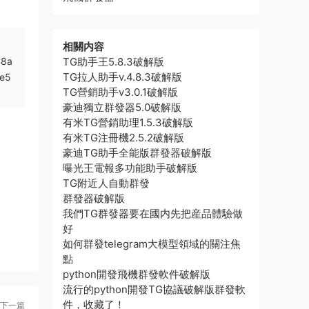
相關内容
%8a
TG助手王5.8.3破解版
TG拉人助手v.4.8.3破解版
e5
TG營銷助手v3.0.1破解版
豪迪獨立群發器5.0破解版
有米TG營銷助理1.5.3破解版
有米TG注冊機2.5.2破解版
豪迪TG助手全能版群發器破解版
曝光王電報多功能助手破解版
TG附近人自動群發
群發器破解版
我們TG群發器要在國内先把産品體驗做
好
如何群發telegram大模型領域的關注焦
點
python開發飛機群發軟件破解版
流行的python開發TG協議破解版群發軟
件，收藏了！
下一篇