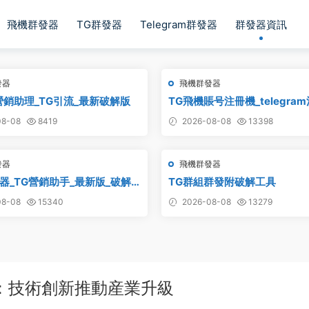
飛機群發器
TG群發器
Telegram群發器
群發器資訊
發器
飛機群發器
營銷助理_TG引流_最新破解版
TG飛機賬号注冊機_telegra
電報飛機号注冊機破解版
8-08
8419
2026-08-08
13398
發器
飛機群發器
器_TG營銷助手_最新版_破解
TG群組群發附破解工具
版
8-08
15340
2026-08-08
13279
：技術創新推動産業升級