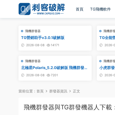
首頁
TG飛機軟件
飛機群發器
飛機群
TG營銷助手v3.0.1破解版
TG全能
2026-08-08
14171
2026-0
飛機群發器
飛機群
北極星Polaris_5.2.0破解版 飛機群發器
小虎群發
_TG群發軟件_Telegram群發工具_破解
版_永久
2026-08-08
7201
2026-0
版
當前位置：
首頁
群發器資訊
正文
飛機群發器與TG群發機器人下載