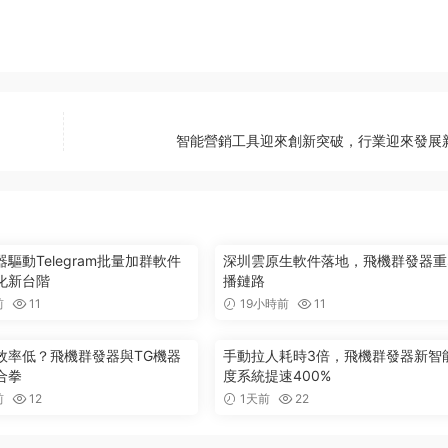
智能營銷工具迎來創新突破，行業迎來發展
驅動Telegram批量加群軟件
深圳雲原生軟件落地，飛機群發器重
化新台階
播鏈路
前
11
19小時前
11
效率低？飛機群發器與TG機器
手動拉人耗時3倍，飛機群發器新智
合拳
度系統提速400%
前
12
1天前
22