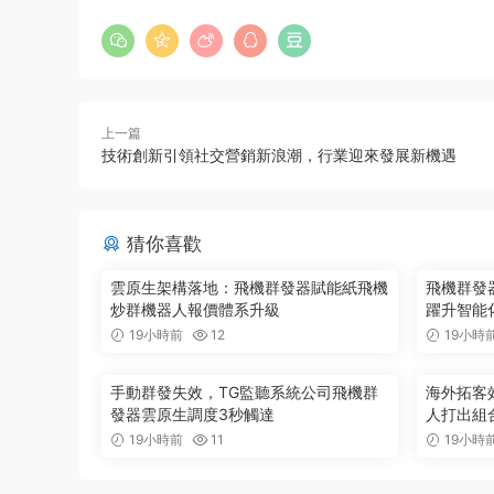
上一篇
技術創新引領社交營銷新浪潮，行業迎來發展新機遇
猜你喜歡
雲原生架構落地：飛機群發器賦能紙飛機
飛機群發器
炒群機器人報價體系升級
躍升智能
19小時前
12
19小時
手動群發失效，TG監聽系統公司飛機群
海外拓客
發器雲原生調度3秒觸達
人打出組
19小時前
11
19小時