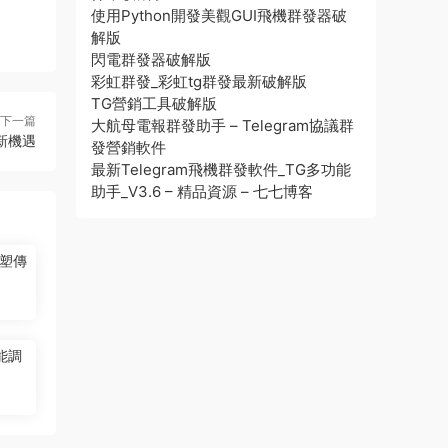
使用Python開發美觀GUI飛機群發器破
解版
閃電群發器破解版
彩虹群發_彩虹tg群發最新破解版
TG營銷工具破解版
下一篇
大航母電報群發助手 – Telegram協議群
新機遇
發營銷軟件
最新Telegram飛機群發軟件_TG多功能
助手_V3.6 – 精品資源 – 七七博客
塑傳
能調