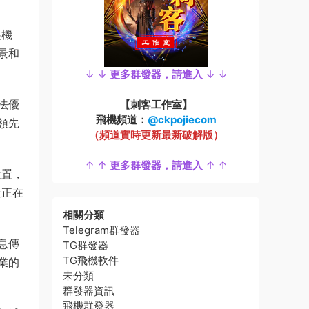
展機
景和
↓ ↓
更多群發器，請進入
↓ ↓
法優
【刺客工作室】
飛機頻道：
@ckpojiecom
領先
（頻道實時更新最新破解版）
↑ ↑
更多群發器，請進入
↑ ↑
設置，
景正在
相關分類
Telegram群發器
息傳
TG群發器
TG飛機軟件
業的
未分類
群發器資訊
飛機群發器