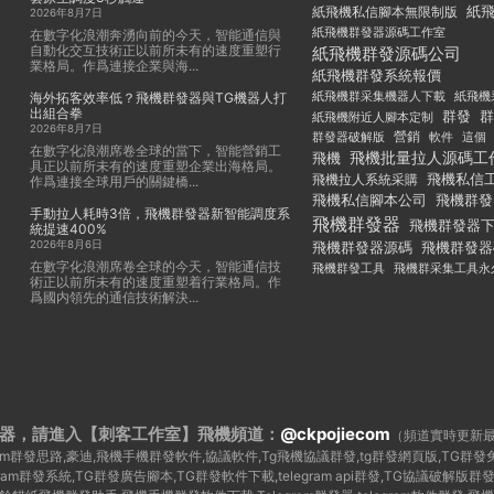
紙
紙飛機私信腳本無限制版
2026年8月7日
紙飛機群發器源碼工作室
在數字化浪潮奔湧向前的今天，智能通信與
自動化交互技術正以前所未有的速度重塑行
紙飛機群發源碼公司
業格局。作爲連接企業與海...
紙飛機群發系統報價
紙飛機群采集機器人下載
紙飛機
海外拓客效率低？飛機群發器與TG機器人打
出組合拳
群發
群
紙飛機附近人腳本定制
2026年8月7日
群發器破解版
營銷
這個
軟件
在數字化浪潮席卷全球的當下，智能營銷工
飛機批量拉人源碼工
飛機
具正以前所未有的速度重塑企業出海格局。
飛機私信
飛機拉人系統采購
作爲連接全球用戶的關鍵橋...
飛機私信腳本公司
飛機群發
手動拉人耗時3倍，飛機群發器新智能調度系
飛機群發器
飛機群發器
統提速400%
2026年8月6日
飛機群發器
飛機群發器源碼
在數字化浪潮席卷全球的今天，智能通信技
飛機群發工具
飛機群采集工具永
術正以前所未有的速度重塑着行業格局。作
爲國内領先的通信技術解決...
器，請進入【刺客工作室】
飛機頻道：
@ckpojiecom
（頻道實時更新
legram群發思路,豪迪,飛機手機群發軟件,協議軟件,Tg飛機協議群發,tg群發網頁版,TG
egram群發系統,TG群發廣告腳本,TG群發軟件下載,telegram api群發,TG協議