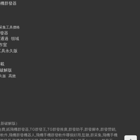
飛機群發器
采集工具價格
發器
通過
領域
作室
工具永久版
下載
破解版
久版
高效
最新破解版）
群發免費,紙飛機群發器,TG群發王,TG群發推廣,群發助手,群發腳本,群發營銷,
破解版群發軟件,飛機群發機器人,飛機手機群發軟件哪個好用,監聽,群采集,飛機手機