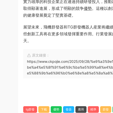
實力雄厚的科技企業正在通過持續研發投入，推動
取得顯著進展，形成了明顯的競争
優勢
。這種以創
的健康發展奠定了堅實基礎。
展望未來，飛機群發器和TG群發機器人産業将繼
些創新工具将在更多領域發揮重要作用。行業發展
天。
原文鏈接：
https://www.ckpojie.com/2025/09/28/%e9%a
be%a4%e5%8f%91%e6%9c%ba%e5%99%a8%e4%
e5%88%9b%e6%96%b0%e6%8e%a8%e5%8a%a8%
tg群發
下載
優勢
發器
應用
精準
群發