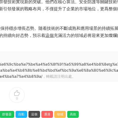
群發技術實現新的突破。他們在核心算法、安全防護等關鍵技術
新引領發展的戰略布局，不僅提升了企業的市場地位，更爲整個
續保持穩步增長态勢。随着技術的不斷成熟和應用場景的持續拓
的持續向好态勢，預示着
這個
充滿活力的領域必将迎來更加燦爛
3%9e%e6%9c%ba%e7%be%a4%e5%8f%91%e5%99%a8%e4%b8%8etg%e
ba%ba%e4%b8%8b%e8%bd%bd%ef%bc%9a%e6%8a%80%e6%9c%a
e4%ba%a7%e4%b8%9a/
，轉載請注明出處。
0
群發器
自動
這個
通過
領域
高效