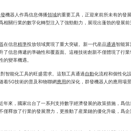
群發
機器人作爲信息傳播
領域
的重要工具，正迎來前所未有的發
爲相關行業的數字化轉型注入了強勁動力，展現出蓬勃的發展前
器
在信息
精準
投放領域實現了重大突破。新一代産品
通過
智能算
升了信息傳遞的準确性和覆蓋面。這種技術創新不僅體現了行業
性的變革機遇。
場對智能化工具的旺盛需求。這類工具通過
自動
化流程和個性化
随着5G技術的普及和物聯網
應用
的深化，群發機器人的應用場
近年來，國家出台了一系列支持數字經濟發展的政策措施，爲信
不僅釋放了行業的發展潛力，更推動了産業鏈的優化升級，爲企