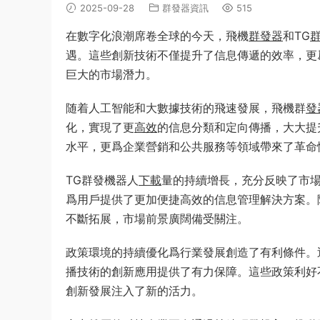
2025-09-28
群發器資訊
515
在數字化浪潮席卷全球的今天，飛機
群發器
和TG
遇。這些創新技術不僅提升了信息傳遞的效率，更
巨大的市場潛力。
随着人工智能和大數據技術的飛速發展，飛機群
發
化，實現了更
高效
的信息分類和定向傳播，大大提
水平，更爲企業營銷和公共服務等領域帶來了革命
TG群發機器人
下載
量的持續增長，充分反映了市
爲用戶提供了更加便捷高效的信息管理解決方案。
不斷拓展，市場前景廣闊備受關注。
政策環境的持續優化爲行業發展創造了有利條件。
播技術的創新應用提供了有力保障。這些政策利好
創新發展注入了新的活力。