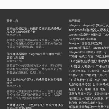
最新内容
熱門标簽
telegram
telegram加群助手永
雲原生架構落地：飛機群發器賦能紙飛機炒
telegram加群機器人哪家
群機器人報價體系升級
Tel
telegram協議腳本無限制版
2026年8月7日
Telegram群發器破解版
在數字化轉型浪潮奔湧向前的今天，智能通
telegram群發器系統定制
信技術與自動化交互方案正以前所未有的速
度重塑企業運營格局。作爲...
telegram群發工具
telegram
telegram群采集機器人報價
tg
飛機群發器驅動Telegram批量加群軟件躍升
TG加群系統工作室
TG協議系
智能化新台階
TG批量私信手機軟件哪家
2026年8月7日
随着數字化轉型浪潮的深入推進，即時通訊
TG機器人哪裏有
TG私信工
領域的創新應用持續湧現，爲行業帶來了蓬
TG群發器
TG群
TG網頁版價格
勃發展的新動能。近期，圍...
TG群發工具
TG群采集工具公司
深圳雲原生軟件落地，飛機群發器重塑傳播
TG采集軟件下載
産品
價值
鏈路
餘貓飛機群發器
助手王飛機
2026年8月7日
發器
工具
應用
批量
電報
在數字化浪潮奔湧向前的今天，智能工具與
電報加群腳本定制
電報炒群腳
前沿技術的深度融合正爲各行各業注入澎湃
動能。作爲連接信息與用戶...
電報附近人機器人破解版
精
紙飛機
紙飛機協議腳本價格
手動群發失效，TG監聽系統公司飛機群發器
紙飛機批量加群軟件免費下
雲原生調度3秒觸達