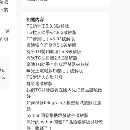
領域
行業
相關内容
TG助手王5.8.3破解版
展，這
TG拉人助手v.4.8.3破解版
的明
TG營銷助手v3.0.1破解版
豪迪獨立群發器5.0破解版
有米TG營銷助理1.5.3破解版
有米TG注冊機2.5.2破解版
豪迪TG助手全能版群發器破解版
曝光王電報多功能助手破解版
7%
TG附近人自動群發
f%
群發器破解版
我們TG群發器要在國内先把産品體驗做
好
如何群發telegram大模型領域的關注焦
點
python開發飛機群發軟件破解版
流行的python開發TG協議破解版群發軟
件，收藏了！