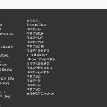
友情鏈接：
刺客破解工作室
久版
飛機群發器
好
飛機群發軟件
egram群發器
飛機群發助手
飛機群發腳本
飛機群發營銷
群發工具工作室
飛機群發器破解版
TG群發器破解版
統破解版
telegram群發器破解版
好
電報群發器破解版
具報價
飛機群發軟件破解版
發器破解版
飛機群發器破解版
飛機群發器
優勢
體驗
飛機群發器
群發器
飛機群發器
飛機群發器
本公司
友鏈申請聯系@cike6
準
系統
載