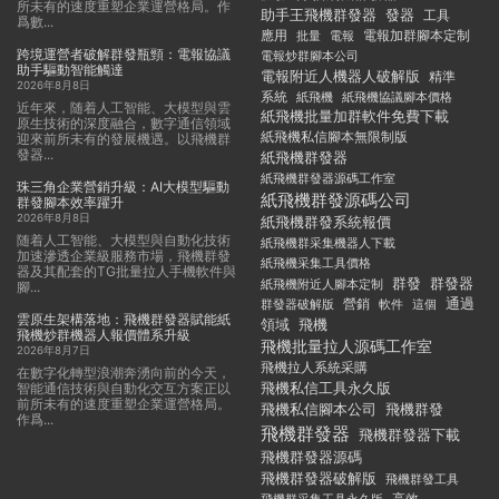
所未有的速度重塑企業運營格局。作
助手王飛機群發器
發器
工具
爲數...
應用
電報加群腳本定制
批量
電報
跨境運營者破解群發瓶頸：電報協議
電報炒群腳本公司
助手驅動智能觸達
電報附近人機器人破解版
精準
2026年8月8日
系統
紙飛機
紙飛機協議腳本價格
近年來，随着人工智能、大模型與雲
紙飛機批量加群軟件免費下載
原生技術的深度融合，數字通信領域
紙飛機私信腳本無限制版
迎來前所未有的發展機遇。以飛機群
發器...
紙飛機群發器
紙飛機群發器源碼工作室
珠三角企業營銷升級：AI大模型驅動
紙飛機群發源碼公司
群發腳本效率躍升
2026年8月8日
紙飛機群發系統報價
随着人工智能、大模型與自動化技術
紙飛機群采集機器人下載
加速滲透企業級服務市場，飛機群發
紙飛機采集工具價格
器及其配套的TG批量拉人手機軟件與
群發
群發器
紙飛機附近人腳本定制
腳...
通過
群發器破解版
營銷
這個
軟件
雲原生架構落地：飛機群發器賦能紙
領域
飛機
飛機炒群機器人報價體系升級
飛機批量拉人源碼工作室
2026年8月7日
飛機拉人系統采購
在數字化轉型浪潮奔湧向前的今天，
飛機私信工具永久版
智能通信技術與自動化交互方案正以
前所未有的速度重塑企業運營格局。
飛機私信腳本公司
飛機群發
作爲...
飛機群發器
飛機群發器下載
飛機群發器源碼
飛機群發器破解版
飛機群發工具