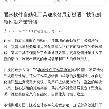
2026-08-08
2026-08-08
通訊軟件自動化工具迎來發展新機遇，技術創
新推動産業升級
2025-09-27
群發器資訊
576
近日，随着通訊
軟件
自動化
工具
市場的蓬勃發展，
飛機群發
器、
電報
批量
群發
機器人等創新産品正迎來前所未有的發展機
遇。這些工具不僅提升了企業通訊效率，更爲整個行業注入了
新的活力，展現出廣闊的市場前景和巨大的發展潛力。
在技術進步方面，TG
群發軟件
工作室
通過
持續創新，不斷優化
升級産品性能。這些工作室憑借實力雄厚的技術團隊，在自動
化通訊
領域
實現重大突破，爲用戶提供更加智能、
高效
的解決
方案。核心技術的持續突破，爲行業高質量發展奠定了堅實基
礎，推動整個産業向智能化、自動化方向穩步邁進。
市場機遇方面，随着全球數字化進程加速，企業對高效通訊工