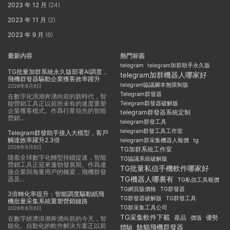
2023 年 12 月
(24)
2023 年 11 月
(2)
2023 年 9 月
(6)
最新内容
熱門标簽
telegram
telegram加群助手永久版
TG批量加群系統永久版部署AI調度，
telegram加群機器人哪家好
飛機群發器驅動企業獲客效率躍升
telegram協議腳本無限制版
2026年8月8日
Telegram群發器
在數字化浪潮奔湧向前的新時代，智
能營銷工具正以前所未有的速度重塑
Telegram群發器破解版
企業獲客模式。作爲行業領先的智能
telegram群發器系統定制
營銷...
telegram群發工具
telegram群發工具工作室
Telegram群發助手接入大模型，客戶
觸達效率躍升2.3倍
telegram群采集機器人報價
tg
2026年8月8日
TG加群系統工作室
随着全球數字化轉型持續提速，智能
TG協議系統破解版
營銷工具正迎來蓬勃發展期。作爲連
TG批量私信手機軟件哪家好
接企業與海量用戶的橋梁，飛機群發
TG機器人哪裏有
器及...
TG私信工具報價
TG群發器
TG網頁版價格
3倍轉化率提升：智能調度驅動紙飛
TG群發器破解版
TG群發工具
機批量采集系統重塑營銷鏈路
TG群采集工具公司
2026年8月8日
TG采集軟件下載
産品
優勢
價值
在數字經濟浪潮奔湧向前的今天，智
能化、自動化的軟件解決方案正以前
餘貓飛機群發器
體驗