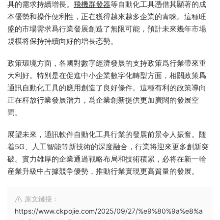
具的需求持續增長。
飛機
群發器
等自動化工具憑借其顯著的成
本優勢和操作便利性，正在獲得越來越多企業的青睐。這種旺
盛的市場需求爲行業發展創造了無限可能，預計未來幾年市場
規模将保持持續向好的增長态勢。
政策環境方面，各國對數字經濟發展的支持政策爲行業帶來重
大利好。特别是在促進中小企業數字化轉型方面，相關政策爲
通訊自動化工具的應用創造了良好條件。這種有利的政策導向
正在釋放行業發展潛力，爲企業創新提供更加廣闊的發展空
間。
展望未來，通訊軟件自動化工具行業的發展前景令人振奮。随
着5G、人工智能等新技術的深度融合，行業将迎來更多創新突
破。實力雄厚的企業通過戰略布局和技術積累，必将在新一輪
産業升級中占據競争優勢，推動行業實現更高質量的發展。
原文鏈接：
https://www.ckpojie.com/2025/09/27/%e9%80%9a%e8%a