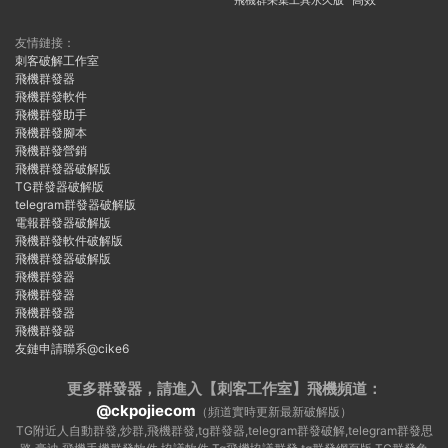
飛機群采集工具永久版
高效
友情鏈接：
刺客破解工作室
飛機群發器
飛機群發軟件
飛機群發助手
飛機群發腳本
飛機群發營銷
飛機群發器破解版
TG群發器破解版
telegram群發器破解版
電報群發器破解版
飛機群發軟件破解版
飛機群發器破解版
飛機群發器
飛機群發器
飛機群發器
飛機群發器
友鏈申請聯系@cike6
更多群發器，請進入【刺客工作室】
飛機頻道：
@ckpojiecom
（頻道實時更新最新破解版）
TG附近人自動群發,炒群,飛機群發,tg群發器,telegram群發破解,telegram群發思