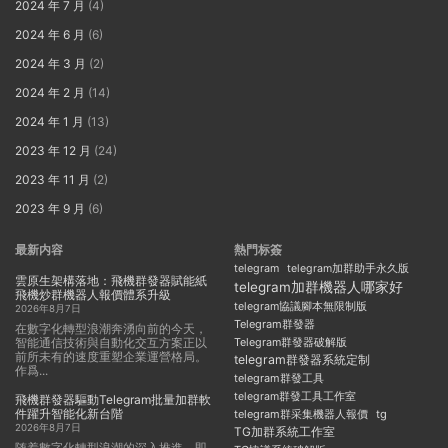
2024 年 7 月
(4)
2024 年 6 月
(6)
2024 年 3 月
(2)
2024 年 2 月
(14)
2024 年 1 月
(13)
2023 年 12 月
(24)
2023 年 11 月
(2)
2023 年 9 月
(6)
最新内容
熱門标簽
telegram
telegram加群助手永久版
雲原生架構落地：飛機群發器賦能紙
telegram加群機器人哪家好
飛機炒群機器人報價體系升級
telegram協議腳本無限制版
2026年8月7日
Telegram群發器
在數字化轉型浪潮奔湧向前的今天，
智能通信技術與自動化交互方案正以
Telegram群發器破解版
前所未有的速度重塑企業運營格局。
telegram群發器系統定制
作爲...
telegram群發工具
telegram群發工具工作室
飛機群發器驅動Telegram批量加群軟
件躍升智能化新台階
telegram群采集機器人報價
tg
2026年8月7日
TG加群系統工作室
随着數字化轉型浪潮的深入推進，即