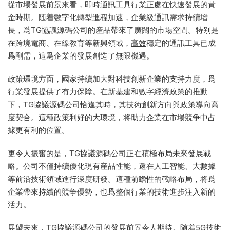
從市場發展前景來看，即時通訊工具行業正處在快速發展的黃
金時期。随着數字化轉型進程加速，企業級通訊需求持續增
長，爲TG協議源碼公司的産品帶來了廣闊的市場空間。特别是
在跨境電商、在線教育等新興領域，
高效
穩定的通訊工具已成
爲剛需，這爲企業的發展創造了無限機遇。
政策環境方面，國家持續加大對科技創新企業的支持力度，爲
行業發展提供了有力保障。在新基建和數字經濟政策的推動
下，TG協議源碼公司恰逢其時，其技術創新方向與政策導向高
度契合。這種政策利好的大環境，将助力企業在市場競争中占
據更有利的位置。
更令人振奮的是，TG協議源碼公司正在積極布局未來發展戰
略。公司不僅持續優化現有産品性能，還在人工智能、大數據
等前沿技術領域進行深度研發。這種前瞻性的戰略布局，将爲
企業帶來持續的競争優勢，也爲整個行業的技術進步注入新的
活力。
展望未來，TG協議源碼公司的發展前景令人期待。随着5G技術