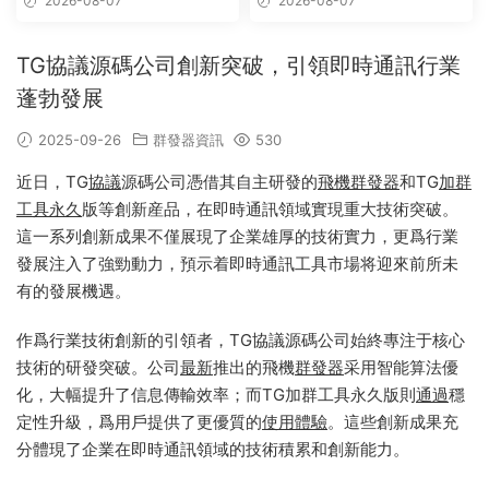
2026-08-07
2026-08-07
版
TG協議源碼公司創新突破，引領即時通訊行業
蓬勃發展
2025-09-26
群發器資訊
530
近日，TG
協議
源碼公司憑借其自主研發的
飛機群發器
和TG
加群
工具
永久
版等創新産品，在即時通訊領域實現重大技術突破。
這一系列創新成果不僅展現了企業雄厚的技術實力，更爲行業
發展注入了強勁動力，預示着即時通訊工具市場将迎來前所未
有的發展機遇。
作爲行業技術創新的引領者，TG協議源碼公司始終專注于核心
技術的研發突破。公司
最新
推出的飛機
群發器
采用智能算法優
化，大幅提升了信息傳輸效率；而TG加群工具永久版則
通過
穩
定性升級，爲用戶提供了更優質的
使用
體驗
。這些創新成果充
分體現了企業在即時通訊領域的技術積累和創新能力。