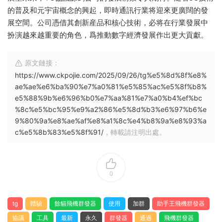
的普及和元宇宙概念的興起，即時通訊行業将迎來更廣闊的發
展空間。公司憑借其創新産品和核心技術，必将在行業發展中
扮演越來越重要的角色，爲推動數字經濟發展作出更大貢獻。
原文鏈接：
https://www.ckpojie.com/2025/09/26/tg%e5%8d%8f%e8%
ae%ae%e6%ba%90%e7%a0%81%e5%85%ac%e5%8f%b8%
e5%88%9b%e6%96%b0%e7%aa%81%e7%a0%b4%ef%bc
%8c%e5%bc%95%e9%a2%86%e5%8d%b3%e6%97%b6%e
9%80%9a%e8%ae%af%e8%a1%8c%e4%b8%9a%e8%93%a
c%e5%8b%83%e5%8f%91/
，轉載請注明出處。
0
tg
體驗
餘貓飛機群發器
使用
加群
助手王飛機群發器
協議
工具
最新
永久
群發器
通過
飛機群發器