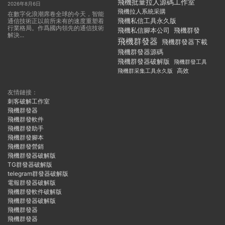
飛機批量拉人源碼工作室
2026年8月6日
飛機拉人系統采購
在數字化浪潮席卷全球的今天，智能
飛機私信工具永久版
通信技術正以前所未有的速度重塑着
行業格局。作爲國内領先的通信技術
飛機私信腳本公司
飛機群發
解決...
飛機群發器
飛機群發器下載
飛機群發器源碼
飛機群發器破解版
飛機群發工具
飛機群采集工具永久版
高效
友情鏈接：
刺客破解工作室
飛機群發器
飛機群發軟件
飛機群發助手
飛機群發腳本
飛機群發營銷
飛機群發器破解版
TG群發器破解版
telegram群發器破解版
電報群發器破解版
飛機群發軟件破解版
飛機群發器破解版
飛機群發器
飛機群發器