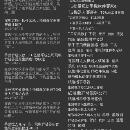
TG協議系統破解版
時通訊領域的創新應用持續湧現，爲
TG批量私信手機軟件哪家好
行業帶來了蓬勃發展的新動能。近
TG機器人哪裏有
期，圍...
TG私信工具報價
TG群發器
TG網頁版價格
深圳雲原生軟件落地，飛機群發器重
TG群發器破解版
TG群發工具
塑傳播鏈路
TG群采集工具公司
2026年8月7日
TG采集軟件下載
産品
優勢
價值
在數字化浪潮奔湧向前的今天，智能
工具與前沿技術的深度融合正爲各行
餘貓飛機群發器
體驗
各業注入澎湃動能。作爲連接信息與
助手王飛機群發器
發器
工具
用戶...
應用
電報加群腳本定制
批量
電報
手動群發失效，TG監聽系統公司飛機
電報炒群腳本公司
群發器雲原生調度3秒觸達
電報附近人機器人破解版
精準
2026年8月7日
系統
紙飛機
紙飛機協議腳本價格
在數字化浪潮奔湧向前的今天，智能
紙飛機批量加群軟件免費下載
通信與自動化交互技術正以前所未有
紙飛機私信腳本無限制版
的速度重塑行業格局。作爲連接企業
與海...
紙飛機群發器
紙飛機群發器源碼工作室
海外拓客效率低？飛機群發器與TG機
紙飛機群發源碼公司
器人打出組合拳
2026年8月7日
紙飛機群發系統報價
在數字化浪潮席卷全球的當下，智能
紙飛機群采集機器人下載
營銷工具正以前所未有的速度重塑企
紙飛機采集工具價格
業出海格局。作爲連接全球用戶的關
群發
群發器
紙飛機附近人腳本定制
鍵橋...
通過
群發器破解版
營銷
這個
軟件
手動拉人耗時3倍，飛機群發器新智
領域
飛機
能調度系統提速400%