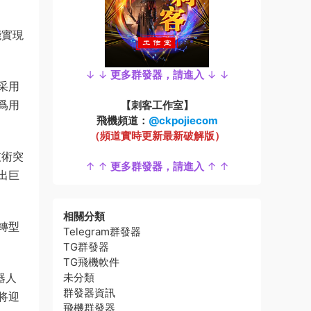
能實現
↓ ↓
更多群發器，請進入
↓ ↓
采用
爲用
【刺客工作室】
飛機頻道：
@ckpojiecom
（頻道實時更新最新破解版）
技術突
↑ ↑
更多群發器，請進入
↑ ↑
出巨
相關分類
轉型
Telegram群發器
TG群發器
TG飛機軟件
器人
未分類
群發器資訊
将迎
飛機群發器