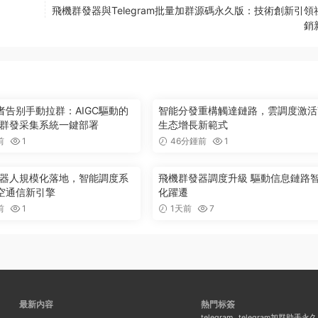
飛機群發器與Telegram批量加群源碼永久版：技術創新引領
銷
者告别手動拉群：AIGC驅動的
智能分發重構觸達鏈路，雲調度激活
ram群發采集系統一鍵部署
生态增長新範式
前
1
46分鍾前
1
機器人規模化落地，智能調度系
飛機群發器調度升級 驅動信息鏈路
空通信新引擎
化躍遷
前
1
1天前
7
最新内容
熱門标簽
telegram
telegram加群助手永