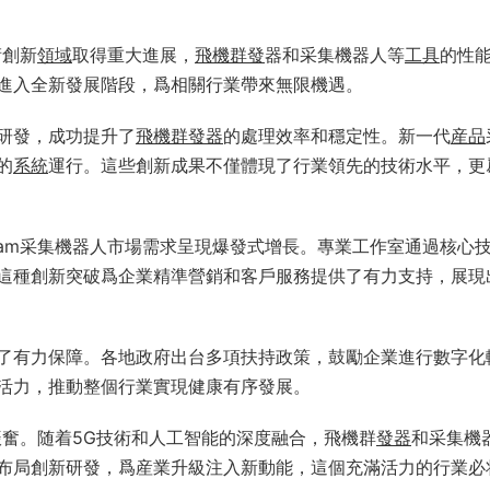
術創新
領域
取得重大進展，
飛機群發
器和采集機器人等
工具
的性
進入全新發展階段，爲相關行業帶來無限機遇。
研發，成功提升了
飛機
群發器
的處理效率和穩定性。新一代
産品
的
系統
運行。這些創新成果不僅體現了行業領先的技術水平，更
gram采集機器人市場需求呈現爆發式增長。專業工作室通過核心
這種創新突破爲企業精準營銷和客戶服務提供了有力支持，展現
了有力保障。各地政府出台多項扶持政策，鼓勵企業進行數字化
活力，推動整個行業實現健康有序發展。
人振奮。随着5G技術和人工智能的深度融合，飛機群
發器
和采集機
布局創新研發，爲産業升級注入新動能，這個充滿活力的行業必