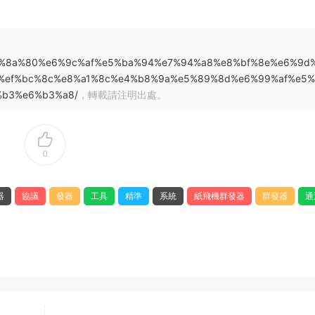
ram%e6%8a%80%e6%9c%af%e5%ba%94%e7%94%a8%e8%bf%8e%e6%9d
%ef%bc%8c%e8%a1%8c%e4%b8%9a%e5%89%8d%e6%99%af%e5%
%b3%e6%b3%a8/
，轉載請注明出處。
0
器
協議
發器
工具
精準
系統
紙飛機群發器
群發器
通