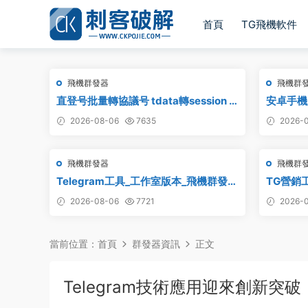
首頁
TG飛機軟件
飛機群發器
飛機群
直登号批量轉協議号 tdata轉session –
安卓手機
附破解工具
2026-08-06
7635
2026-0
飛機群發器
飛機群
Telegram工具_工作室版本_飛機群發器
TG營銷
_最新破解版
2026-08-06
7721
2026-0
當前位置：
首頁
群發器資訊
正文
Telegram技術應用迎來創新