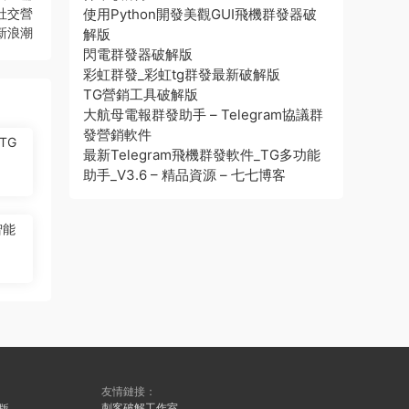
社交營
使用Python開發美觀GUI飛機群發器破
新浪潮
解版
閃電群發器破解版
彩虹群發_彩虹tg群發最新破解版
TG營銷工具破解版
大航母電報群發助手 – Telegram協議群
發營銷軟件
TG
最新Telegram飛機群發軟件_TG多功能
助手_V3.6 – 精品資源 – 七七博客
智能
友情鏈接：
刺客破解工作室
久版