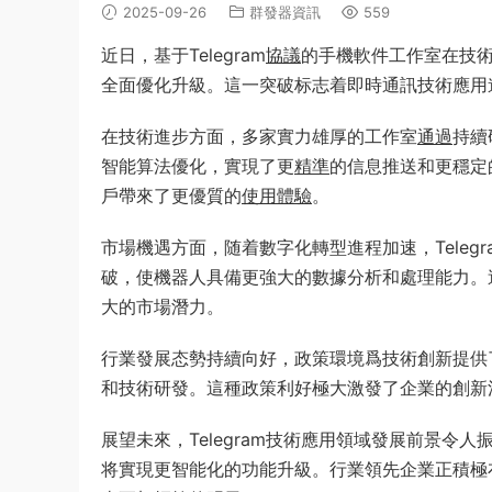
2025-09-26
群發器資訊
559
近日，基于Telegram
協議
的手機軟件工作室在技
全面優化升級。這一突破标志着即時通訊技術應用
在技術進步方面，多家實力雄厚的工作室
通過
持續
智能算法優化，實現了更
精準
的信息推送和更穩定
戶帶來了更優質的
使用
體驗
。
市場機遇方面，随着數字化轉型進程加速，Tele
破，使機器人具備更強大的數據分析和處理能力。
大的市場潛力。
行業發展态勢持續向好，政策環境爲技術創新提供
和技術研發。這種政策利好極大激發了企業的創新
展望未來，Telegram技術應用領域發展前景令
将實現更智能化的功能升級。行業領先企業正積極