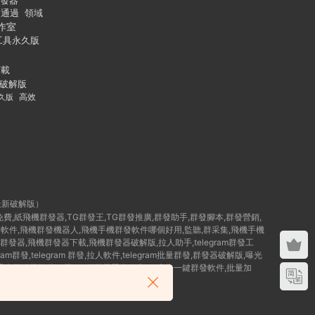
發器
通過
領域
作室
工具永久版
下載
破解版
久版
高效
最新破解版）
群發免費,紙飛機群發器,TG群發王,TG群發推廣,群發助手,群發腳本,群發營銷,
破解版群發軟件,飛機群發機器人,飛機手機群發軟件哪個好用,監聽,群采集,飛機手機
群發器,飛機群發器下載,飛機群發器破解版,拉人助手,telegram群發工
am群發,telegram 群發,拉人軟件,telegram批量群發,群發器破解版,曝光
,TG曝光王群發軟件下載,TG群發機器人腳本,Tg廣告一鍵群發軟件,批量加
 群發工具,如何群發telegram,TG群發器