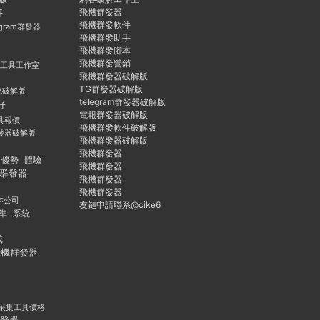
飛機群發器
好
飛機群發軟件
egram群發器
飛機群發助手
飛機群發腳本
飛機群發營銷
群發工具工作室
飛機群發器破解版
TG群發器破解版
統破解版
telegram群發器破解版
好
電報群發器破解版
具報價
飛機群發軟件破解版
發器破解版
飛機群發器破解版
飛機群發器
優勢
體驗
飛機群發器
群發器
飛機群發器
飛機群發器
本公司
友鏈申請聯系@cike6
準
系統
載
飛機群發器
采集工具價格