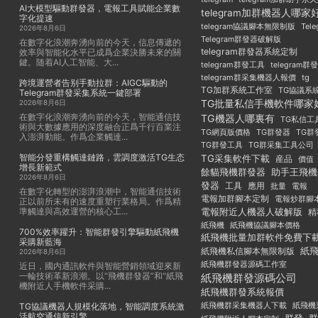
AI大模型驅動群發器，電報工具賦能企業數
telegram加群機器人哪家
字化提速
Tel
telegram協議腳本無限制版
2026年8月6日
Telegram群發器破解版
在數字化浪潮奔湧向前的今天，信息傳遞的
telegram群發器系統定制
效率與智能化水平已成爲企業決勝未來的關
鍵。随着AI人工智能、大...
telegram群發工具
telegram
telegram群采集機器人報價
tg
跨境運營者告别手動拉群：AIGC驅動的
TG加群系統工作室
TG協議系
Telegram群發采集系統一鍵部署
TG批量私信手機軟件哪家
2026年8月6日
在數字化浪潮奔湧向前的今天，智能通信技
TG機器人哪裏有
TG私信工
術與大數據應用的深度融合正爲千行百業注
TG群發器
TG群
TG網頁版價格
入澎湃動能。作爲企業觸達...
TG群發工具
TG群采集工具公司
智能分發重構觸達鏈路，雲調度激活TG生态
TG采集軟件下載
産品
價值
增長新範式
餘貓飛機群發器
助手王飛機
2026年8月6日
發器
工具
應用
批量
電報
在數字化轉型的澎湃浪潮中，智能通信技術
電報加群腳本定制
電報炒群腳
正以前所未有的速度重塑行業格局。作爲精
準觸達與高效運營的核心工...
電報附近人機器人破解版
精
紙飛機
紙飛機協議腳本價格
700%效率躍升：智能群發引擎驅動紙飛機
紙飛機批量加群軟件免費下
采購新藍海
紙
紙飛機私信腳本無限制版
2026年8月6日
紙飛機群發器源碼工作室
近日，國内通訊軟件與智能營銷領域迎來新
一輪技術革新浪潮。以“飛機群發器”和“紙飛
紙飛機群發源碼公司
機附近人手機軟件采購...
紙飛機群發系統報價
紙飛機群采集機器人下載
紙飛機
TG協議機器人規模化落地，智能調度系統激
活航空通信新引擎