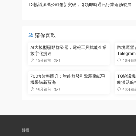
TG協議源碼公司創新突破，引領即時通訊行業蓬勃發展
猜你喜歡
AI大模型驅動群發器，電報工具賦能企業
跨境運營
數字化提速
Teleg
45分鍾前
1
46分鍾
700%效率躍升：智能群發引擎驅動紙飛
TG協議
機采購新藍海
統激活航
46分鍾前
1
46分鍾
歸檔