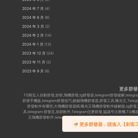
2024 年 7 月
(4)
2024 年 6 月
(6)
2024 年 3 月
(2)
2024 年 2 月
(14)
2024 年 1 月
(13)
2023 年 12 月
(24)
2023 年 11 月
(2)
2023 年 9 月
(6)
更多群發
TG附近人自動群發,炒群,飛機群發,tg群發器,telegram群發破解,te
群發手機版,telegram群發技巧,餘貓飛機群發器,群發工具,曝光王,Tel
群發軟件有哪些,大飛機群發源碼,曝光王飛機群發軟件破解版,tg群發,餘貓
具,telegram 群發言,加群軟件,Telegram怎麽群發,協議号注冊機,TG機
王飛機群發軟件,telegram自動群發,大飛機群發,Tg限制組群發消息
群,telegram群發助手,telegram
更多群發器，請進入【刺客