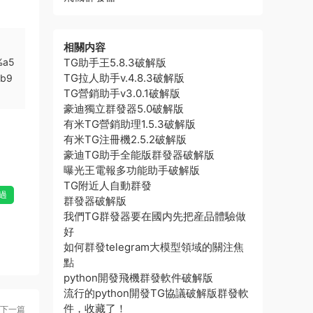
相關内容
%a5
TG助手王5.8.3破解版
TG拉人助手v.4.8.3破解版
b9
TG營銷助手v3.0.1破解版
豪迪獨立群發器5.0破解版
有米TG營銷助理1.5.3破解版
有米TG注冊機2.5.2破解版
豪迪TG助手全能版群發器破解版
曝光王電報多功能助手破解版
TG附近人自動群發
過
群發器破解版
我們TG群發器要在國内先把産品體驗做
好
如何群發telegram大模型領域的關注焦
點
python開發飛機群發軟件破解版
流行的python開發TG協議破解版群發軟
件，收藏了！
下一篇