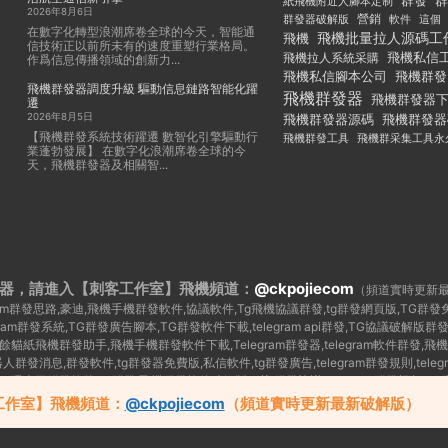
群發
群
紙飛機附近人腳本定制
2026年8月6日
群發器破解版
營銷
這個
軟件
在數字化轉型浪潮席卷全球的今天，智能通
飛機批量拉人源碼工
飛機
信技術正以前所未有的速度重塑行業格局。
飛機私信
飛機拉人系統采購
作爲信息傳播領域的創新力...
飛機私信腳本公司
飛機群發
飛機群發器調度升級 驅動信息鏈路智能化躍
飛機群發器
飛機群發器
遷
2026年8月5日
飛機群發器
飛機群發器源碼
【飛機群發系統技術躍遷 數智化引擎驅動行
飛機群發工具
飛機群采集工具永
業蓬勃發展】 在數字化浪潮席卷全球的今
天，飛機群發器及相關智...
器，請進入【刺客工作室】
飛機頻道：
@ckpojiecom
（頻道實時更新
legram群發思路,豪迪,飛機手機群發軟件,協議軟件,Tg飛機協議群發,tg群發網頁版,TG
egram群發系統,TG群發廣告腳本,TG群發軟件下載,telegram api群發,TG協議
紙飛機群發助手,飛機手機群發軟件下載,Telegram群發器,telegram軟件群發,飛機
器人群發消息,群發軟件,tg群發器免費版,私信軟件,tg群發廣告,telegram群發規則,telegr
,TG曝光王群發軟件,tg 群發,飛機群發軟件破解版下載,群發協議,telegram群發視頻
群發 源碼,telegram 群發腳本,飛機群發軟件破解版,飛機群發協議,飛機群發器源碼,telegram
工作室】飛機頻道：
@ckpojiecom
（頻道實時更新最新破解版）