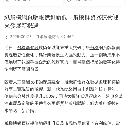
2026-08-07
2026-08-07
紙飛機網頁版報價創新低，飛機群發器技術迎
來發展新機遇
2025-09-25
群發器資訊
469
近日，
飛機群發器
技術領域迎來重大突破，紙
飛機
網頁版報價
實現曆史性優化，爲行業發展注入強勁動力。這一創新成果不
僅展現了我國科技企業的雄厚實力，更爲整個行業的數字化轉
型開辟了廣闊前景。
随着人工智能技術的深度融合，飛機
群發器
在數據處理和傳輸
效率上實現質的飛躍。新一代
系統
采用自主創新的核心算法，
使信息分發速度提升300%，同時大幅降低運營成本。這項突破
性進展爲企業級用戶帶來更優質的服務
體驗
，标志着行業技術
水平邁上新台階。
紙飛機網頁版報價的優化升級爲市場拓展創造了有利條件。當