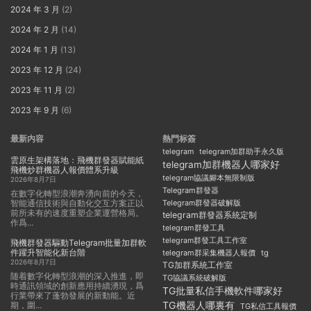
2024 年 3 月
(2)
2024 年 2 月
(14)
2024 年 1 月
(13)
2023 年 12 月
(24)
2023 年 11 月
(2)
2023 年 9 月
(6)
最新内容
熱門标簽
telegram
telegram加群助手永久版
雲原生架構落地：飛機群發器賦能紙
telegram加群機器人哪家好
飛機炒群機器人報價體系升級
telegram協議腳本無限制版
2026年8月7日
Telegram群發器
在數字化轉型浪潮奔湧向前的今天，
智能通信技術與自動化交互方案正以
Telegram群發器破解版
前所未有的速度重塑企業運營格局。
telegram群發器系統定制
作爲...
telegram群發工具
telegram群發工具工作室
飛機群發器驅動Telegram批量加群軟
件躍升智能化新台階
telegram群采集機器人報價
tg
2026年8月7日
TG加群系統工作室
随着數字化轉型浪潮的深入推進，即
TG協議系統破解版
時通訊領域的創新應用持續湧現，爲
TG批量私信手機軟件哪家好
行業帶來了蓬勃發展的新動能。近
TG機器人哪裏有
期，圍...
TG私信工具報價