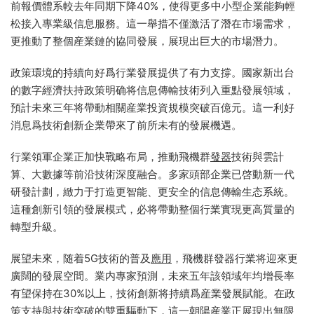
前報價體系較去年同期下降40%，使得更多中小型企業能夠輕
松接入專業級信息服務。這一舉措不僅激活了潛在市場需求，
更推動了整個産業鏈的協同發展，展現出巨大的市場潛力。
政策環境的持續向好爲行業發展提供了有力支撐。國家新出台
的數字經濟扶持政策明确将信息傳輸技術列入重點發展領域，
預計未來三年将帶動相關産業投資規模突破百億元。這一利好
消息爲技術創新企業帶來了前所未有的發展機遇。
行業領軍企業正加快戰略布局，推動飛機群
發器
技術與雲計
算、大數據等前沿技術深度融合。多家頭部企業已啓動新一代
研發計劃，緻力于打造更智能、更安全的信息傳輸生态系統。
這種創新引領的發展模式，必将帶動整個行業實現更高質量的
轉型升級。
展望未來，随着5G技術的普及
應用
，飛機群發器行業将迎來更
廣闊的發展空間。業内專家預測，未來五年該領域年均增長率
有望保持在30%以上，技術創新将持續爲産業發展賦能。在政
策支持與技術突破的雙重驅動下，這一朝陽産業正展現出無限