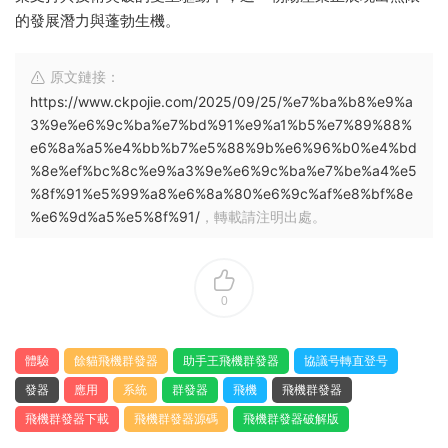
的發展潛力與蓬勃生機。
原文鏈接：
https://www.ckpojie.com/2025/09/25/%e7%ba%b8%e9%a
3%9e%e6%9c%ba%e7%bd%91%e9%a1%b5%e7%89%88%
e6%8a%a5%e4%bb%b7%e5%88%9b%e6%96%b0%e4%bd
%8e%ef%bc%8c%e9%a3%9e%e6%9c%ba%e7%be%a4%e5
%8f%91%e5%99%a8%e6%8a%80%e6%9c%af%e8%bf%8e
%e6%9d%a5%e5%8f%91/
，轉載請注明出處。
0
體驗
餘貓飛機群發器
助手王飛機群發器
協議号轉直登号
發器
應用
系統
群發器
飛機
飛機群發器
飛機群發器下載
飛機群發器源碼
飛機群發器破解版