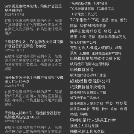
TG群發器
TG網頁版價格
深圳雲原生軟件落地，飛機群發器重
TG群發器破解版
TG群發工具
塑傳播鏈路
TG群采集工具公司
2026年8月7日
TG采集軟件下載
産品
優勢
價值
在數字化浪潮奔湧向前的今天，智能
工具與前沿技術的深度融合正爲各行
餘貓飛機群發器
體驗
各業注入澎湃動能。作爲連接信息與
助手王飛機群發器
發器
工具
用戶...
應用
電報加群腳本定制
批量
電報
手動群發失效，TG監聽系統公司飛機
電報炒群腳本公司
群發器雲原生調度3秒觸達
電報附近人機器人破解版
精準
2026年8月7日
系統
紙飛機
紙飛機協議腳本價格
在數字化浪潮奔湧向前的今天，智能
紙飛機批量加群軟件免費下載
通信與自動化交互技術正以前所未有
紙飛機私信腳本無限制版
的速度重塑行業格局。作爲連接企業
與海...
紙飛機群發器
紙飛機群發器源碼工作室
海外拓客效率低？飛機群發器與TG機
紙飛機群發源碼公司
器人打出組合拳
2026年8月7日
紙飛機群發系統報價
在數字化浪潮席卷全球的當下，智能
紙飛機群采集機器人下載
營銷工具正以前所未有的速度重塑企
紙飛機采集工具價格
業出海格局。作爲連接全球用戶的關
群發
群發器
紙飛機附近人腳本定制
鍵橋...
通過
群發器破解版
營銷
這個
軟件
手動拉人耗時3倍，飛機群發器新智
領域
飛機
能調度系統提速400%
飛機批量拉人源碼工作室
2026年8月6日
飛機拉人系統采購
在數字化浪潮席卷全球的今天，智能
飛機私信工具永久版
通信技術正以前所未有的速度重塑着