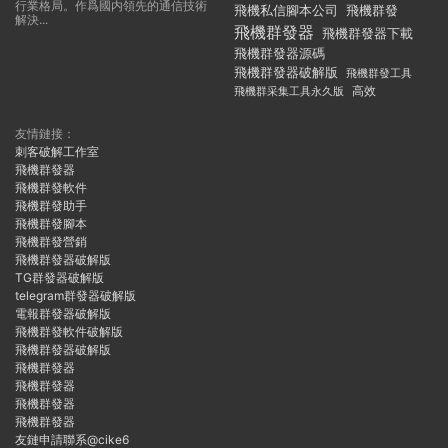
行業格局。作爲國内領先的通信技術
飛機私信腳本公司
飛機群發
解決...
飛機群發器
飛機群發器下載
飛機群發器源碼
飛機群發器破解版
飛機群發工具
飛機群采集工具永久版
高效
友情鏈接：
刺客破解工作室
飛機群發器
飛機群發軟件
飛機群發助手
飛機群發腳本
飛機群發營銷
飛機群發器破解版
TG群發器破解版
telegram群發器破解版
電報群發器破解版
飛機群發軟件破解版
飛機群發器破解版
飛機群發器
飛機群發器
飛機群發器
飛機群發器
友鏈申請聯系@cike6