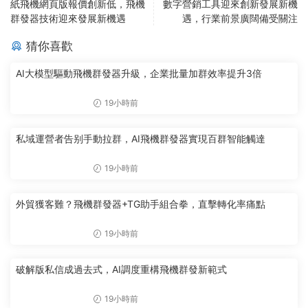
紙飛機網頁版報價創新低，飛機
數字營銷工具迎來創新發展新機
群發器技術迎來發展新機遇
遇，行業前景廣闊備受關注
猜你喜歡
AI大模型驅動飛機群發器升級，企業批量加群效率提升3倍
19小時前
私域運營者告别手動拉群，AI飛機群發器實現百群智能觸達
19小時前
外貿獲客難？飛機群發器+TG助手組合拳，直擊轉化率痛點
19小時前
破解版私信成過去式，AI調度重構飛機群發新範式
19小時前