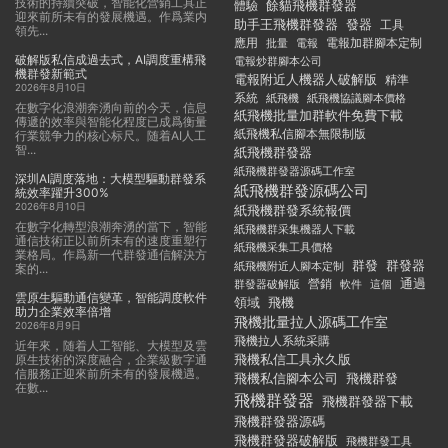
技術的持續突破，智能化營銷工具正
餘貓飛機群發器
體驗
迎來前所未有的發展機遇。作爲業内
助手王飛機群發器
發器
工具
領先...
應用
電報加群腳本定制
批量
電報
破解版私信成過去式，AI調度重構飛
電報炒群腳本公司
機群發新範式
電報附近人機器人破解版
精準
2026年8月10日
系統
紙飛機
紙飛機協議腳本價格
在數字化浪潮奔湧向前的今天，信息
紙飛機批量加群軟件免費下載
傳遞的效率與智能化程度已成爲衡量
紙飛機私信腳本無限制版
行業競争力的核心标尺。随着AI人工
智...
紙飛機群發器
紙飛機群發器源碼工作室
深圳AI調度落地：大模型驅動群發系
紙飛機群發源碼公司
統效率躍升300%
2026年8月10日
紙飛機群發系統報價
在數字化轉型浪潮奔湧的當下，智能
紙飛機群采集機器人下載
通信技術正以前所未有的速度重塑行
紙飛機采集工具價格
業格局。作爲新一代群發通信解決方
群發
群發器
紙飛機附近人腳本定制
案的...
通過
群發器破解版
營銷
這個
軟件
雲原生驅動通信變革，智能調度軟件
領域
飛機
助力企業效率倍增
飛機批量拉人源碼工作室
2026年8月9日
飛機拉人系統采購
近年來，随着人工智能、大模型及雲
飛機私信工具永久版
原生技術的深度融合，企業級數字通
信服務正迎來前所未有的發展機遇。
飛機私信腳本公司
飛機群發
在數...
飛機群發器
飛機群發器下載
飛機群發器源碼
飛機群發器破解版
飛機群發工具