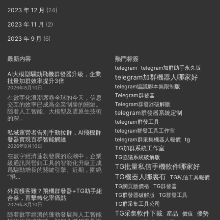
2023 年 12 月
(24)
2023 年 11 月
(2)
2023 年 9 月
(6)
最新内容
熱門标簽
telegram
telegram加群助手永久版
AI大模型驅動飛機群發器升級，企業
telegram加群機器人哪家好
批量加群效率提升3倍
telegram協議腳本無限制版
2026年8月10日
Telegram群發器
在數字化浪潮席卷全球的今天，信息
交互的效率已成爲企業制勝的關鍵。
Telegram群發器破解版
随着人工智能、大模型及雲原生技術
telegram群發器系統定制
的深...
telegram群發工具
telegram群發工具工作室
私域運營者告别手動拉群，AI飛機群
發器實現百群智能觸達
telegram群采集機器人報價
tg
2026年8月10日
TG加群系統工作室
在數字經濟蓬勃發展的浪潮中，企業
TG協議系統破解版
級通訊與營銷工具的智能化升級正成
TG批量私信手機軟件哪家好
爲驅動增長的關鍵引擎。近期，圍繞
TG機器人哪裏有
“飛...
TG私信工具報價
TG群發器
TG網頁版價格
外貿獲客難？飛機群發器+TG助手組
TG群發器破解版
TG群發工具
合拳，直擊轉化率痛點
TG群采集工具公司
2026年8月10日
TG采集軟件下載
産品
優勢
價值
随着數字經濟的蓬勃發展與人工智能