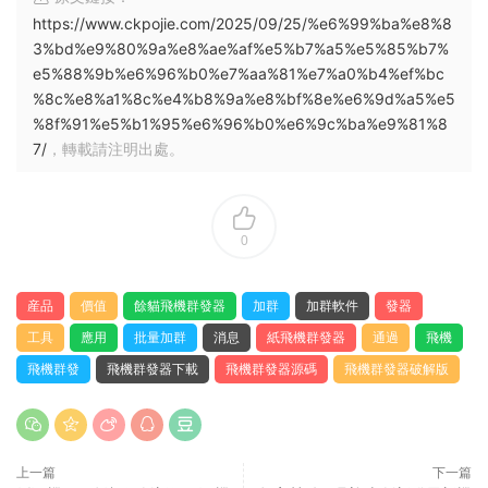
https://www.ckpojie.com/2025/09/25/%e6%99%ba%e8%8
3%bd%e9%80%9a%e8%ae%af%e5%b7%a5%e5%85%b7%
e5%88%9b%e6%96%b0%e7%aa%81%e7%a0%b4%ef%bc
%8c%e8%a1%8c%e4%b8%9a%e8%bf%8e%e6%9d%a5%e5
%8f%91%e5%b1%95%e6%96%b0%e6%9c%ba%e9%81%8
7/
，轉載請注明出處。
0
産品
價值
餘貓飛機群發器
加群
加群軟件
發器
工具
應用
批量加群
消息
紙飛機群發器
通過
飛機
飛機群發
飛機群發器下載
飛機群發器源碼
飛機群發器破解版
上一篇
下一篇