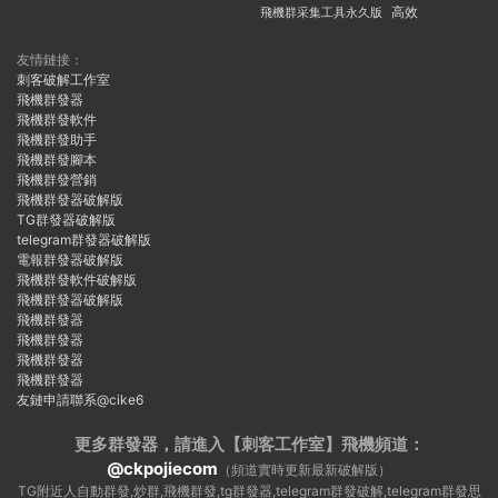
飛機群采集工具永久版
高效
友情鏈接：
刺客破解工作室
飛機群發器
飛機群發軟件
飛機群發助手
飛機群發腳本
飛機群發營銷
飛機群發器破解版
TG群發器破解版
telegram群發器破解版
電報群發器破解版
飛機群發軟件破解版
飛機群發器破解版
飛機群發器
飛機群發器
飛機群發器
飛機群發器
友鏈申請聯系@cike6
更多群發器，請進入【刺客工作室】
飛機頻道：
@ckpojiecom
（頻道實時更新最新破解版）
TG附近人自動群發,炒群,飛機群發,tg群發器,telegram群發破解,telegram群發思