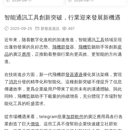
2026-08-11
2026-08-11
版
智能通訊工具創新突破，行業迎來發展新機遇
2025-09-25
群發器資訊
497
近年來，随着數字化進程的加速推進，智能通訊
工具
領域呈現
出蓬勃發展的良好态勢。
飛機群發
器、
飛機
監聽助手等創新
産
品
的廣泛
應用
，正推動着整個行業向更高效、更智能的方向邁
進。
在技術進步方面，新一代飛機群
發器
通過
優化算法架構，實現
了
消息
分發的精準化和智能化。這種創新突破不僅提升了信息
傳遞效率，更爲企業級用戶帶來了前所未有的溝通體驗。與此
同時，飛機監聽助手下載量的持續增長，充分體現了市場對智
能化工具的旺盛需求。
從市場機遇來看，telegram批量
加群軟件
的廣泛應用爲各行各
業創造了巨大
價值
。這些工具不僅幫助企業快速建立社群矩