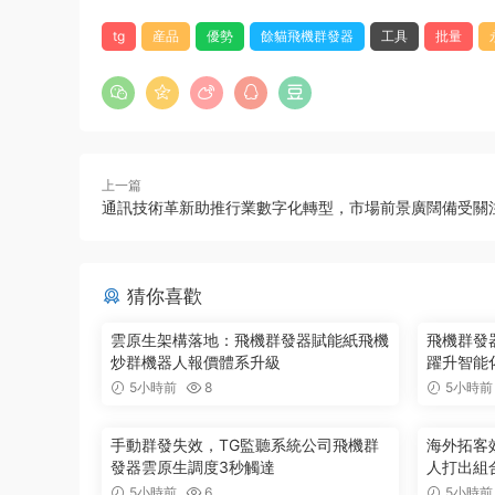
tg
産品
優勢
餘貓飛機群發器
工具
批量
上一篇
通訊技術革新助推行業數字化轉型，市場前景廣闊備受關
猜你喜歡
雲原生架構落地：飛機群發器賦能紙飛機
飛機群發器
炒群機器人報價體系升級
躍升智能
5小時前
8
5小時前
手動群發失效，TG監聽系統公司飛機群
海外拓客
發器雲原生調度3秒觸達
人打出組
5小時前
6
5小時前