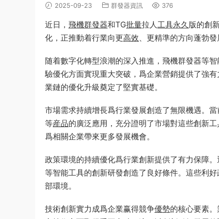
2025-09-23
群發器資訊
376
近日，
飛機
群發器
和TG
批量
拉人
工具
永久
版的創
化，正推動着行業向更
高效
、更精準的方向蓬勃發
随着數字化轉型浪潮的深入推進，飛機群發器等智
驗優化方面實現重大突破，爲企業營銷提供了強有
業鏈的優化升級奠定了堅實基礎。
市場需求持續增長爲行業發展創造了無限機遇。當
等
産品
的廣泛應用，充分證明了市場對這些創新工
爲相關企業帶來更多發展機會。
政策環境的持續優化爲行業創新提供了有力保障。
等智能工具的創新研發創造了良好條件。這些利好
部環境。
技術創新實力成爲企業赢得競争
優勢
的核心要素。