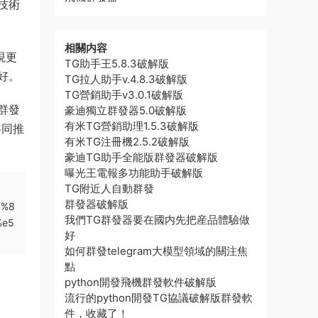
技術
相關内容
現更
TG助手王5.8.3破解版
好。
TG拉人助手v.4.8.3破解版
TG營銷助手v3.0.1破解版
群發
豪迪獨立群發器5.0破解版
有米TG營銷助理1.5.3破解版
共同推
有米TG注冊機2.5.2破解版
豪迪TG助手全能版群發器破解版
曝光王電報多功能助手破解版
TG附近人自動群發
群發器破解版
5%8
我們TG群發器要在國内先把産品體驗做
%e5
好
如何群發telegram大模型領域的關注焦
點
python開發飛機群發軟件破解版
流行的python開發TG協議破解版群發軟
件，收藏了！