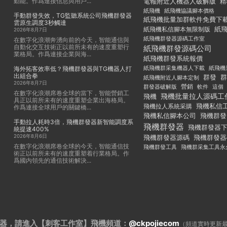
動能。作爲連接信息與用戶...
電報附近人機器人破解版
精
紙飛機
紙飛機協議腳本價格
手動群發失效，TG監聽系統公司飛機群發器
紙飛機批量加群軟件免費下
雲原生調度3秒觸達
紙
紙飛機私信腳本無限制版
2026年8月7日
紙飛機群發器源碼工作室
在數字化浪潮奔湧向前的今天，智能通信與
自動化交互技術正以前所未有的速度重塑行
紙飛機群發源碼公司
業格局。作爲連接企業與海...
紙飛機群發系統報價
紙飛機群采集機器人下載
紙飛機
海外拓客效率低？飛機群發器與TG機器人打
出組合拳
群發
群
紙飛機附近人腳本定制
2026年8月7日
群發器破解版
營銷
這個
軟件
在數字化浪潮席卷全球的當下，智能營銷工
飛機批量拉人源碼工
飛機
具正以前所未有的速度重塑企業出海格局。
飛機私信
飛機拉人系統采購
作爲連接全球用戶的關鍵橋...
飛機私信腳本公司
飛機群發
手動拉人耗時3倍，飛機群發器新智能調度系
飛機群發器
飛機群發器
統提速400%
2026年8月6日
飛機群發器
飛機群發器源碼
在數字化浪潮席卷全球的今天，智能通信技
飛機群發工具
飛機群采集工具永
術正以前所未有的速度重塑着行業格局。作
爲國内領先的通信技術解決...
器，請進入【刺客工作室】
飛機頻道：
@ckpojiecom
（頻道實時更新