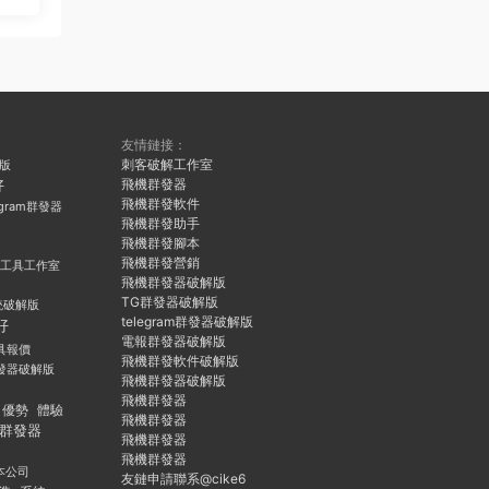
友情鏈接：
刺客破解工作室
久版
飛機群發器
好
飛機群發軟件
egram群發器
飛機群發助手
飛機群發腳本
飛機群發營銷
群發工具工作室
飛機群發器破解版
TG群發器破解版
統破解版
telegram群發器破解版
好
電報群發器破解版
具報價
飛機群發軟件破解版
發器破解版
飛機群發器破解版
飛機群發器
優勢
體驗
飛機群發器
群發器
飛機群發器
飛機群發器
本公司
友鏈申請聯系@cike6