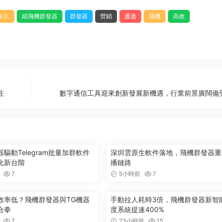
永久
紙飛機群發器
群發器
營銷
通過
飛機
高效
注
數字通信工具迎來創新發展新機遇，行業前景廣闊備
驅動Telegram批量加群軟件
深圳雲原生軟件落地，飛機群發器重
化新台階
播鏈路
7
5小時前
7
效率低？飛機群發器與TG機器
手動拉人耗時3倍，飛機群發器新智
合拳
度系統提速400%
7
23小時前
15