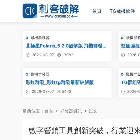
首頁
TG飛機軟件
飛機群發器
飛機群
北極星Polaris_5.2.0破解版 飛機群發器
監聽強拉
_TG群發軟件_Telegram群發工具_破解
聽強拉，
2026-08-07
13082
2026-0
版
飛機群發器
飛機群
彩虹群發_彩虹tg群發最新破解版
TG群組采
鏈接采集
2026-08-07
5442
2026-0
頻道采集
采集
當前位置：
首頁
群發器資訊
正文
數字營銷工具創新突破，行業迎