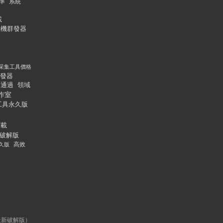
準
系統
載
飛機群發器
采集工具價格
發器
通過
領域
作室
工具永久版
下載
破解版
久版
高效
最新破解版）