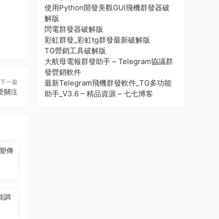
使用Python開發美觀GUI飛機群發器破
解版
閃電群發器破解版
彩虹群發_彩虹tg群發最新破解版
TG營銷工具破解版
大航母電報群發助手 – Telegram協議群
發營銷軟件
下一篇
最新Telegram飛機群發軟件_TG多功能
受關注
助手_V3.6 – 精品資源 – 七七博客
塑傳
能調