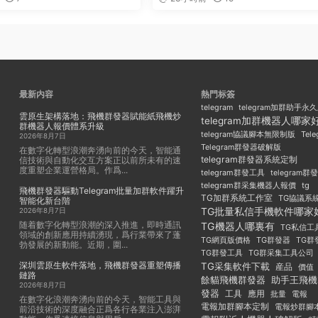
最新内容
熱門标簽
telegram
telegram加群助手永
雲原生架構落地：飛機群發器賦能紙飛機炒
telegram加群機器人哪家
群機器人報價體系升級
Tel
telegram協議腳本無限制版
2026年8月7日
Telegram群發器破解版
在數字化轉型浪潮奔湧向前的今天，智能通
telegram群發器系統定制
信技術與自動化交互方案正以前所未有的速
度重塑企業運營格局。作爲...
telegram群發工具
telegram
telegram群采集機器人報價
tg
飛機群發器驅動Telegram批量加群軟件躍升
TG加群系統工作室
TG協議系
智能化新台階
TG批量私信手機軟件哪家
2026年8月7日
随着數字化轉型浪潮的深入推進，即時通訊
TG機器人哪裏有
TG私信工
領域的創新應用持續湧現，爲行業帶來了蓬
TG群發器
TG群
TG網頁版價格
勃發展的新動能。近期，圍...
TG群發工具
TG群采集工具公司
深圳雲原生軟件落地，飛機群發器重塑傳播
TG采集軟件下載
産品
價值
鏈路
餘貓飛機群發器
助手王飛機
2026年8月7日
發器
工具
應用
批量
電報
在數字化浪潮奔湧向前的今天，智能工具與
電報加群腳本定制
電報炒群腳
前沿技術的深度融合正爲各行各業注入澎湃