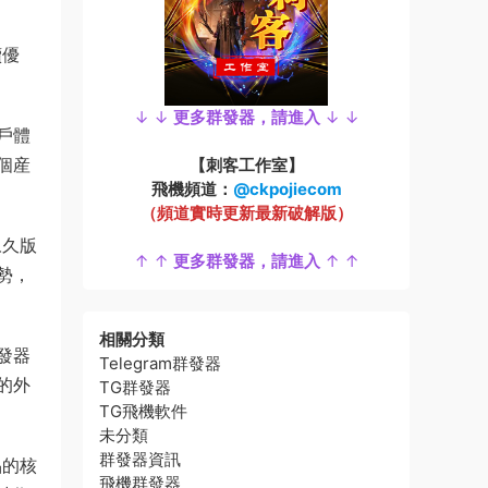
續優
↓ ↓
更多群發器，請進入
↓ ↓
戶體
個産
【刺客工作室】
飛機頻道：
@ckpojiecom
（頻道實時更新最新破解版）
永久版
↑ ↑
更多群發器，請進入
↑ ↑
勢，
相關分類
發器
Telegram群發器
的外
TG群發器
TG飛機軟件
未分類
群發器資訊
品的核
飛機群發器