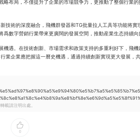
戰略布局，不僅提升了企業的市場競争力，更推動了整個行業的
等新技術的深度融合，飛機群發器和TG批量拉人工具等功能将實
将爲數字營銷行業帶來更廣闊的發展空間，推動産業生态持續向
展機遇。在技術創新、市場需求和政策支持的多重利好下，飛機
。行業企業應把握這一曆史機遇，通過持續創新實現更大發展，
95%b0%e5%ad%97%e8%90%a5%e9%94%80%e5%b7%a5%e5%85%b7%e
%8c%e8%a1%8c%e4%b8%9a%e8%bf%8e%e6%9d%a5%e5%8f%91
，轉載請注明出處。
0