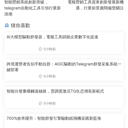
智能營銷系統創新突破，
電報營銷工具迎來創新發展新機
telegram自動化工具引領行業新
遇，行業前景廣闊備受關注
浪潮
猜你喜歡
AI大模型驅動群發器，電報工具賦能企業數字化提速
5小時前
跨境運營者告别手動拉群：AIGC驅動的Telegram群發采集系統一
鍵部署
5小時前
智能分發重構觸達鏈路，雲調度激活TG生态增長新範式
5小時前
700%效率躍升：智能群發引擎驅動紙飛機采購新藍海