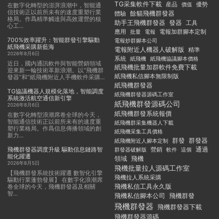
TG采集軟件下載
産品
優勢
價值
在數字化轉型的澎湃浪潮中，智能通
信技術正以前所未有的速度重塑行業
餘貓飛機群發器
體驗
格局。作爲精準觸達與高效運營的核
助手王飛機群發器
發器
工具
心工...
應用
電報加群腳本定制
批量
電報
700%效率躍升：智能群發引擎驅動
電報炒群腳本公司
紙飛機采購新藍海
電報附近人機器人破解版
精準
2026年8月6日
系統
紙飛機
紙飛機協議腳本價格
近日，國内通訊軟件與智能營銷領域
紙飛機批量加群軟件免費下載
迎來新一輪技術革新浪潮。以“飛機群
紙飛機私信腳本無限制版
發器”和“紙飛機附近人手機軟件采購...
紙飛機群發器
TG協議機器人規模化落地，智能調度
紙飛機群發器源碼工作室
系統激活航空通信新引擎
紙飛機群發源碼公司
2026年8月6日
紙飛機群發系統報價
在數字化轉型浪潮席卷全球的今天，
智能通信技術正以前所未有的速度重
紙飛機群采集機器人下載
塑行業格局。作爲信息傳播領域的創
紙飛機采集工具價格
新力...
群發
群發器
紙飛機附近人腳本定制
飛機群發器調度升級 驅動信息鏈路智
通過
群發器破解版
營銷
這個
軟件
能化躍遷
領域
飛機
2026年8月5日
飛機批量拉人源碼工作室
【飛機群發系統技術躍遷 數智化引擎
飛機拉人系統采購
驅動行業蓬勃發展】 在數字化浪潮席
飛機私信工具永久版
卷全球的今天，飛機群發器及相關
智...
飛機私信腳本公司
飛機群發
飛機群發器
飛機群發器下載
飛機群發器源碼