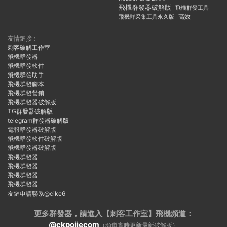
飛機群發器破解版
飛機群發工具
飛機群采集工具永久版
高效
友情鏈接：
刺客破解工作室
飛機群發器
飛機群發軟件
飛機群發助手
飛機群發腳本
飛機群發營銷
飛機群發器破解版
TG群發器破解版
telegram群發器破解版
電報群發器破解版
飛機群發軟件破解版
飛機群發器破解版
飛機群發器
飛機群發器
飛機群發器
飛機群發器
友鏈申請聯系@cike6
更多群發器，請進入【刺客工作室】
飛機頻道：
@ckpojiecom
（頻道實時更新最新破解版）