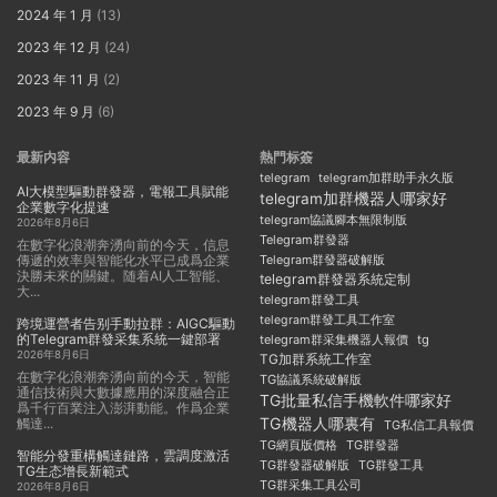
2024 年 1 月
(13)
2023 年 12 月
(24)
2023 年 11 月
(2)
2023 年 9 月
(6)
最新内容
熱門标簽
telegram
telegram加群助手永久版
AI大模型驅動群發器，電報工具賦能
telegram加群機器人哪家好
企業數字化提速
telegram協議腳本無限制版
2026年8月6日
Telegram群發器
在數字化浪潮奔湧向前的今天，信息
傳遞的效率與智能化水平已成爲企業
Telegram群發器破解版
決勝未來的關鍵。随着AI人工智能、
telegram群發器系統定制
大...
telegram群發工具
telegram群發工具工作室
跨境運營者告别手動拉群：AIGC驅動
的Telegram群發采集系統一鍵部署
telegram群采集機器人報價
tg
2026年8月6日
TG加群系統工作室
在數字化浪潮奔湧向前的今天，智能
TG協議系統破解版
通信技術與大數據應用的深度融合正
TG批量私信手機軟件哪家好
爲千行百業注入澎湃動能。作爲企業
TG機器人哪裏有
觸達...
TG私信工具報價
TG群發器
TG網頁版價格
智能分發重構觸達鏈路，雲調度激活
TG群發器破解版
TG群發工具
TG生态增長新範式
TG群采集工具公司
2026年8月6日