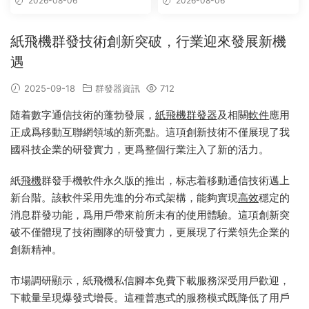
2026-08-06
2026-08-06
版 – 群發器 群發軟件 TG群發
器 飛機群發器 飛機群發軟件 電
報群發 telegram群發 克隆炒
紙飛機群發技術創新突破，行業迎來發展新機
群 炒群
遇
2025-09-18
群發器資訊
712
随着數字通信技術的蓬勃發展，
紙飛機群發器
及相關
軟件
應用
正成爲移動互聯網領域的新亮點。這項創新技術不僅展現了我
國科技企業的研發實力，更爲整個行業注入了新的活力。
紙
飛機
群發手機軟件永久版的推出，标志着移動通信技術邁上
新台階。該軟件采用先進的分布式架構，能夠實現
高效
穩定的
消息群發功能，爲用戶帶來前所未有的使用體驗。這項創新突
破不僅體現了技術團隊的研發實力，更展現了行業領先企業的
創新精神。
市場調研顯示，紙飛機私信腳本免費下載服務深受用戶歡迎，
下載量呈現爆發式增長。這種普惠式的服務模式既降低了用戶