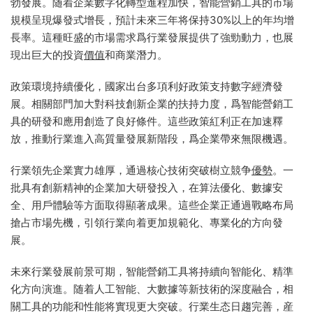
勃發展。随着企業數字化轉型進程加快，智能營銷工具的市場
規模呈現爆發式增長，預計未來三年将保持30%以上的年均增
長率。這種旺盛的市場需求爲行業發展提供了強勁動力，也展
現出巨大的投資
價值
和商業潛力。
政策環境持續優化，國家出台多項利好政策支持數字經濟發
展。相關部門加大對科技創新企業的扶持力度，爲智能營銷工
具的研發和應用創造了良好條件。這些政策紅利正在加速釋
放，推動行業進入高質量發展新階段，爲企業帶來無限機遇。
行業領先企業實力雄厚，通過核心技術突破樹立競争
優勢
。一
批具有創新精神的企業加大研發投入，在算法優化、數據安
全、用戶體驗等方面取得顯著成果。這些企業正通過戰略布局
搶占市場先機，引領行業向着更加規範化、專業化的方向發
展。
未來行業發展前景可期，智能營銷工具将持續向智能化、精準
化方向演進。随着人工智能、大數據等新技術的深度融合，相
關工具的功能和性能将實現更大突破。行業生态日趨完善，産