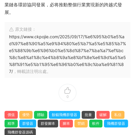
業鏈各環節協同發展，必将推動整個行業實現新的跨越式發
展。
原文鏈接：
https://www.ckpojie.com/2025/09/17/%e6%95%b0%e5%a
d%97%e8%90%a5%e9%94%80%e5%b7%a5%e5%85%b7%
e5%88%9b%e6%96%b0%e5%8d%87%e7%ba%a7%ef%bc
%8c%e8%a1%8c%e4%b8%9a%e8%bf%8e%e6%9d%a5%e5
%8f%91%e5%b1%95%e6%96%b0%e6%9c%ba%e9%81%8
7/
，轉載請注明出處。
0
價值
優勢
體驗
餘貓飛機群發器
批量
破解
私信
精準
群發器
群發腳本
腳本
營銷
軟件
飛機群發器
飛機群發器源碼