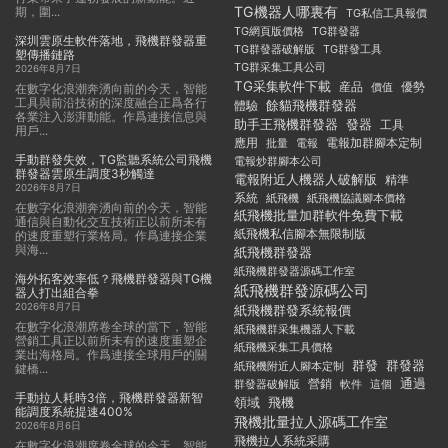
TG機器人哪裏有
期，圍...
TG私信工具報價
TG群發器
TG網頁版價格
深圳雲原生軟件落地，飛機群發器重
TG群發器破解版
TG群發工具
塑傳播鏈路
TG群采集工具公司
2026年8月7日
TG采集軟件下載
産品
優勢
價值
在數字化浪潮奔湧向前的今天，智能
工具與前沿技術的深度融合正爲各行
餘貓飛機群發器
體驗
各業注入澎湃動能。作爲連接信息與
助手王飛機群發器
發器
工具
用戶...
應用
電報加群腳本定制
批量
電報
手動群發失效，TG監聽系統公司飛機
電報炒群腳本公司
群發器雲原生調度3秒觸達
電報附近人機器人破解版
精準
2026年8月7日
系統
紙飛機
紙飛機協議腳本價格
在數字化浪潮奔湧向前的今天，智能
紙飛機批量加群軟件免費下載
通信與自動化交互技術正以前所未有
紙飛機私信腳本無限制版
的速度重塑行業格局。作爲連接企業
與海...
紙飛機群發器
紙飛機群發器源碼工作室
海外拓客效率低？飛機群發器與TG機
紙飛機群發源碼公司
器人打出組合拳
2026年8月7日
紙飛機群發系統報價
在數字化浪潮席卷全球的當下，智能
紙飛機群采集機器人下載
營銷工具正以前所未有的速度重塑企
紙飛機采集工具價格
業出海格局。作爲連接全球用戶的關
群發
群發器
紙飛機附近人腳本定制
鍵橋...
通過
群發器破解版
營銷
這個
軟件
手動拉人耗時3倍，飛機群發器新智
領域
飛機
能調度系統提速400%
飛機批量拉人源碼工作室
2026年8月6日
飛機拉人系統采購
在數字化浪潮席卷全球的今天，智能