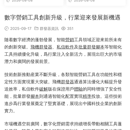
2026-08-08
2026-08-08
數字營銷工具創新升級，行業迎來發展新機遇
2025-09-17
群發器資訊
351
随着數字經濟的蓬勃發展，智能
營銷
工具領域正迎來前所未有
的創新突破。
飛機群發器
、
私信
軟件
及
批量
群發腳本
等智能化
工具持續優化升級，爲行業注入全新活力，展現出巨大的市場
潛力和廣闊的發展前景。
技術創新推動産業不斷升級，各類智能營銷工具在功能性和穩
定性方面實現重大突破。飛機
群發器
通過算法優化大幅提升發
送效率，私信軟件
破解
版在保證用戶
體驗
的同時增強了安全性
能，批量群發
腳本
則通過智能化配置實現
精準
投放。這些技術
進步爲行業發展奠定了堅實基礎，展現出中國科技企業的創新
實力。
市場機遇空前廣闊，數字化營銷需求持續增長帶動相關工具蓬