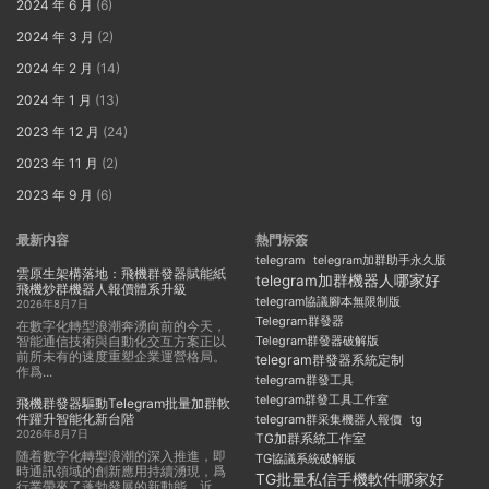
2024 年 6 月
(6)
2024 年 3 月
(2)
2024 年 2 月
(14)
2024 年 1 月
(13)
2023 年 12 月
(24)
2023 年 11 月
(2)
2023 年 9 月
(6)
最新内容
熱門标簽
telegram
telegram加群助手永久版
雲原生架構落地：飛機群發器賦能紙
telegram加群機器人哪家好
飛機炒群機器人報價體系升級
telegram協議腳本無限制版
2026年8月7日
Telegram群發器
在數字化轉型浪潮奔湧向前的今天，
智能通信技術與自動化交互方案正以
Telegram群發器破解版
前所未有的速度重塑企業運營格局。
telegram群發器系統定制
作爲...
telegram群發工具
telegram群發工具工作室
飛機群發器驅動Telegram批量加群軟
件躍升智能化新台階
telegram群采集機器人報價
tg
2026年8月7日
TG加群系統工作室
随着數字化轉型浪潮的深入推進，即
TG協議系統破解版
時通訊領域的創新應用持續湧現，爲
TG批量私信手機軟件哪家好
行業帶來了蓬勃發展的新動能。近