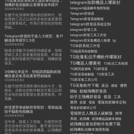
TG批量加群系統永久版部署AI調度，
telegram加群機器人哪家好
飛機群發器驅動企業獲客效率躍升
telegram協議腳本無限制版
2026年8月8日
Telegram群發器
在數字化浪潮奔湧向前的新時代，智
能營銷工具正以前所未有的速度重塑
Telegram群發器破解版
企業獲客模式。作爲行業領先的智能
telegram群發器系統定制
營銷...
telegram群發工具
telegram群發工具工作室
Telegram群發助手接入大模型，客戶
觸達效率躍升2.3倍
telegram群采集機器人報價
tg
2026年8月8日
TG加群系統工作室
随着全球數字化轉型持續提速，智能
TG協議系統破解版
營銷工具正迎來蓬勃發展期。作爲連
TG批量私信手機軟件哪家好
接企業與海量用戶的橋梁，飛機群發
TG機器人哪裏有
器及...
TG私信工具報價
TG群發器
TG網頁版價格
3倍轉化率提升：智能調度驅動紙飛
TG群發器破解版
TG群發工具
機批量采集系統重塑營銷鏈路
TG群采集工具公司
2026年8月8日
TG采集軟件下載
産品
優勢
價值
在數字經濟浪潮奔湧向前的今天，智
能化、自動化的軟件解決方案正以前
餘貓飛機群發器
體驗
所未有的速度重塑企業運營格局。作
助手王飛機群發器
發器
工具
爲數...
應用
電報加群腳本定制
批量
電報
跨境運營者破解群發瓶頸：電報協議
電報炒群腳本公司
助手驅動智能觸達
電報附近人機器人破解版
精準
2026年8月8日
系統
紙飛機
紙飛機協議腳本價格
近年來，随着人工智能、大模型與雲
紙飛機批量加群軟件免費下載
原生技術的深度融合，數字通信領域
紙飛機私信腳本無限制版
迎來前所未有的發展機遇。以飛機群