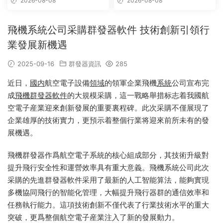
2026-08-08
2026-08-08
飛機系統公司采購群發器軟件 技術創新引領行
業發展新機遇
2025-09-16
群發器資訊
285
近日，
國内
航空電子設備
領域
的領軍企業飛機
系統
公司宣布完
成
飛機群發器
軟件
的大規模采購，這一戰略舉措标志着我國航
空電子産業迎來創新發展的重要裏程碑。此次采購不僅展現了
企業雄厚的技術實力，更預示着整個行業将迎來前所未有的發
展機遇。
飛機群發器作爲航空電子系統的核心組成部分，其技術升級對
提升飛行安全性和運營效率具有重大意義。飛機系統公司此次
采購的先進群發器軟件采用了最新的人工智能算法，能夠實現
多機協同飛行的智能化管理，大幅提升飛行器群的通信效率和
任務執行能力。這項技術創新不僅代表了行業技術水平的重大
突破，更爲整個航空電子産業注入了新的發展動力。