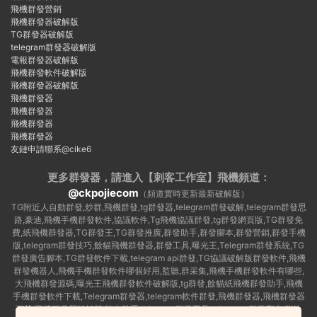
飛機群發營銷
飛機群發器破解版
TG群發器破解版
telegram群發器破解版
電報群發器破解版
飛機群發軟件破解版
飛機群發器破解版
飛機群發器
飛機群發器
飛機群發器
飛機群發器
友鏈申請聯系@cike6
更多群發器，請進入【刺客工作室】
飛機頻道：
@ckpojiecom
（頻道實時更新最新破解版）
TG附近人自動群發,炒群,飛機群發,tg群發器,telegram群發破解,telegram群發思
路,豪迪,飛機手機群發軟件,協議軟件,Tg飛機協議群發,tg群發網頁版,TG群發免
費,紙飛機群發器,TG群發王,TG群發推廣,群發助手,群發腳本,群發營銷,群發手機
版,telegram群發技巧,餘貓飛機群發器,群發工具,曝光王,Telegram群發系統,TG
群發廣告腳本,TG群發軟件下載,telegram api群發,TG協議破解版群發軟件,飛機
群發機器人,飛機手機群發軟件哪個好用,監聽,群采集,飛機手機群發軟件有哪些,
大飛機群發源碼,曝光王飛機群發軟件破解版,tg群發,餘貓紙飛機群發助手,飛機
手機群發軟件下載,Telegram群發器,telegram軟件群發,飛機群發器,飛機群發器
下載,飛機群發器破解版,拉人助手,telegram群發工具,telegram 群發言,加群軟