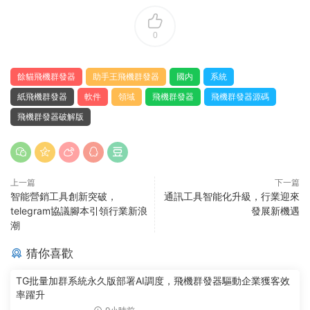
0
餘貓飛機群發器
助手王飛機群發器
國内
系統
紙飛機群發器
軟件
領域
飛機群發器
飛機群發器源碼
飛機群發器破解版
上一篇
下一篇
智能營銷工具創新突破，
通訊工具智能化升級，行業迎來
telegram協議腳本引領行業新浪
發展新機遇
潮
猜你喜歡
TG批量加群系統永久版部署AI調度，飛機群發器驅動企業獲客效
率躍升