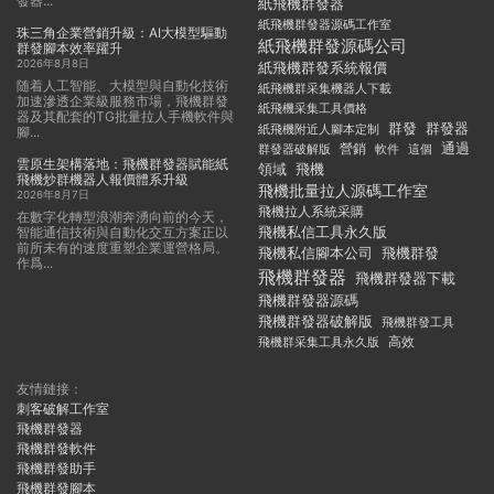
發器...
紙飛機群發器
紙飛機群發器源碼工作室
珠三角企業營銷升級：AI大模型驅動
紙飛機群發源碼公司
群發腳本效率躍升
2026年8月8日
紙飛機群發系統報價
随着人工智能、大模型與自動化技術
紙飛機群采集機器人下載
加速滲透企業級服務市場，飛機群發
紙飛機采集工具價格
器及其配套的TG批量拉人手機軟件與
群發
群發器
紙飛機附近人腳本定制
腳...
通過
群發器破解版
營銷
這個
軟件
雲原生架構落地：飛機群發器賦能紙
領域
飛機
飛機炒群機器人報價體系升級
飛機批量拉人源碼工作室
2026年8月7日
飛機拉人系統采購
在數字化轉型浪潮奔湧向前的今天，
飛機私信工具永久版
智能通信技術與自動化交互方案正以
前所未有的速度重塑企業運營格局。
飛機私信腳本公司
飛機群發
作爲...
飛機群發器
飛機群發器下載
飛機群發器源碼
飛機群發器破解版
飛機群發工具
飛機群采集工具永久版
高效
友情鏈接：
刺客破解工作室
飛機群發器
飛機群發軟件
飛機群發助手
飛機群發腳本