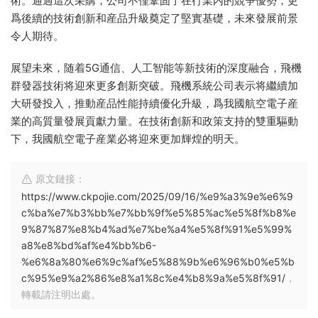
術。通過這次采購，公司不僅鞏固了在行業内的競争優勢，更
爲後續的技術創新和産品升級奠定了堅實基礎，未來發展前景
令人期待。
展望未來，随着5G通信、人工智能等新技術的深度融合，飛機
群發器技術将迎來更多創新突破。飛機系統公司表示将繼續加
大研發投入，推動産品性能持續優化升級，爲我國航空電子産
業的高質量發展貢獻力量。在技術創新和政策支持的雙重驅動
下，我國航空電子産業必将迎來更加輝煌的明天。
原文鏈接：
https://www.ckpojie.com/2025/09/16/%e9%a3%9e%e6%9
c%ba%e7%b3%bb%e7%bb%9f%e5%85%ac%e5%8f%b8%e
9%87%87%e8%b4%ad%e7%be%a4%e5%8f%91%e5%99%
a8%e8%bd%af%e4%bb%b6-
%e6%8a%80%e6%9c%af%e5%88%9b%e6%96%b0%e5%b
c%95%e9%a2%86%e8%a1%8c%e4%b8%9a%e5%8f%91/
，
轉載請注明出處。