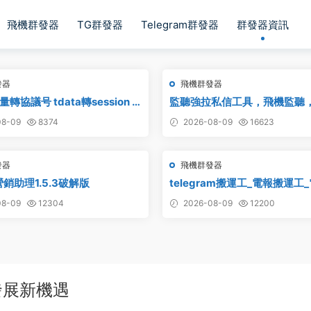
飛機群發器
TG群發器
Telegram群發器
群發器資訊
發器
飛機群發器
轉協議号 tdata轉session –
監聽強拉私信工具，飛機監聽
具
聽強拉，飛機監聽自動拉人，
8-09
8374
2026-08-09
16623
發器
飛機群發器
銷助理1.5.3破解版
telegram搬運工_電報搬運工
_電報資源批量搬運
8-09
12304
2026-08-09
12200
發展新機遇