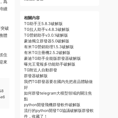
，爲
持續
相關内容
TG助手王5.8.3破解版
新突破
TG拉人助手v.4.8.3破解版
務體
TG營銷助手v3.0.1破解版
豪迪獨立群發器5.0破解版
有米TG營銷助理1.5.3破解版
有米TG注冊機2.5.2破解版
抓住
豪迪TG助手全能版群發器破解版
迎來
曝光王電報多功能助手破解版
TG附近人自動群發
群發器破解版
我們TG群發器要在國内先把産品體驗做
好
%8
如何群發telegram大模型領域的關注焦
%e6
點
python開發飛機群發軟件破解版
流行的python開發TG協議破解版群發軟
件，收藏了！