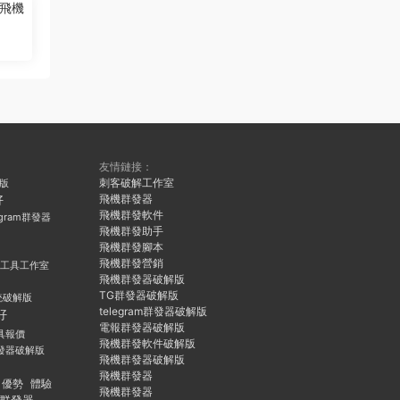
飛機
友情鏈接：
刺客破解工作室
久版
飛機群發器
好
飛機群發軟件
egram群發器
飛機群發助手
飛機群發腳本
飛機群發營銷
群發工具工作室
飛機群發器破解版
TG群發器破解版
統破解版
telegram群發器破解版
好
電報群發器破解版
具報價
飛機群發軟件破解版
發器破解版
飛機群發器破解版
飛機群發器
優勢
體驗
飛機群發器