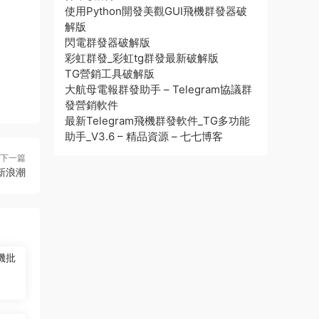
使用Python開發美觀GUI飛機群發器破
解版
閃電群發器破解版
彩虹群發_彩虹tg群發最新破解版
TG營銷工具破解版
大航母電報群發助手 – Telegram協議群
發營銷軟件
最新Telegram飛機群發軟件_TG多功能
助手_V3.6 – 精品資源 – 七七博客
下一篇
新浪潮
機批