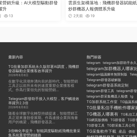
業營銷升級：AI大模型驅動群發
雲原生架構落地：飛機群發器賦能紙
躍升
炒群機器人報價體系升級
前
13
2天前
19
最新内容
熱門标簽
telegram
telegram加群助手永
TG批量加群系統永久版部署AI調度，飛機群
telegram加群機器人哪家
發器驅動企業獲客效率躍升
Tel
telegram協議腳本無限制版
2026年8月8日
Telegram群發器破解版
在數字化浪潮奔湧向前的新時代，智能營銷
telegram群發器系統定制
工具正以前所未有的速度重塑企業獲客模
式。作爲行業領先的智能營銷...
telegram群發工具
telegram
telegram群采集機器人報價
tg
Telegram群發助手接入大模型，客戶觸達效
TG加群系統工作室
TG協議系
率躍升2.3倍
TG批量私信手機軟件哪家
2026年8月8日
随着全球數字化轉型持續提速，智能營銷工
TG機器人哪裏有
TG私信工
具正迎來蓬勃發展期。作爲連接企業與海量
TG群發器
TG群
TG網頁版價格
用戶的橋梁，飛機群發器及...
TG群發工具
TG群采集工具公司
3倍轉化率提升：智能調度驅動紙飛機批量采
TG采集軟件下載
産品
價值
集系統重塑營銷鏈路