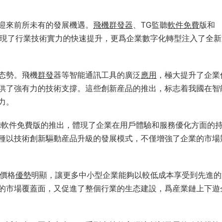
迎來前所未有的發展機遇。
飛機
群發器
、TG監聽
軟件
免費
版和
現了行業技術實力的快速提升，更爲企業數字化轉型注入了全新
态勢。飛機
群發
器等智能通訊工具的廣泛
應用
，極大提升了企業
供了強有力的技術支撐。這些創新産品的推出，标志着我國在智
力。
聽軟件免費版的推出，體現了企業在用戶體驗和服務優化方面的
種以技術創新驅動産品升級的發展模式，不僅增強了企業的市場
的價格
優勢
明顯，讓更多中小型企業能夠以較低成本享受到先進的
的市場覆蓋面，又促進了整個行業的生态建設，爲産業鏈上下遊