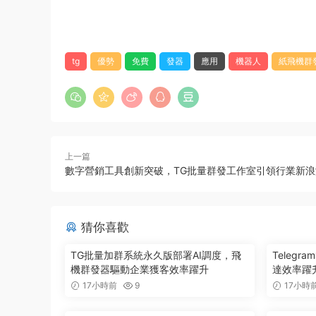
tg
優勢
免費
發器
應用
機器人
紙飛機群
上一篇
數字營銷工具創新突破，TG批量群發工作室引領行業新浪
猜你喜歡
TG批量加群系統永久版部署AI調度，飛
Teleg
機群發器驅動企業獲客效率躍升
達效率躍升
17小時前
9
17小時