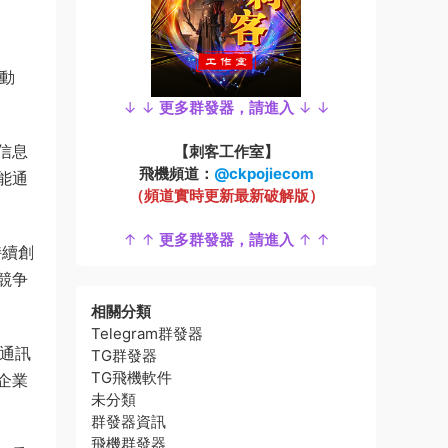
動
↓ ↓
更多群發器，請進入
↓ ↓
信息
【刺客工作室】
飛機頻道：
@ckpojiecom
能通
（頻道實時更新最新破解版）
↑ ↑
更多群發器，請進入
↑ ↑
持續創
競争
相關分類
Telegram群發器
通訊
TG群發器
TG飛機軟件
企業
未分類
群發器資訊
飛機群發器