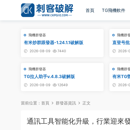
首頁
TG飛機軟件
飛機群發器
飛機群
有米炒群跟發器-1.24.1.1破解版
直登号批量
附破解工
2026-08-09
7440
2026-0
飛機群發器
飛機群
TG拉人助手v.4.8.3破解版
有米TG營
2026-08-09
12649
2026-0
當前位置：
首頁
群發器資訊
正文
通訊工具智能化升級，行業迎來