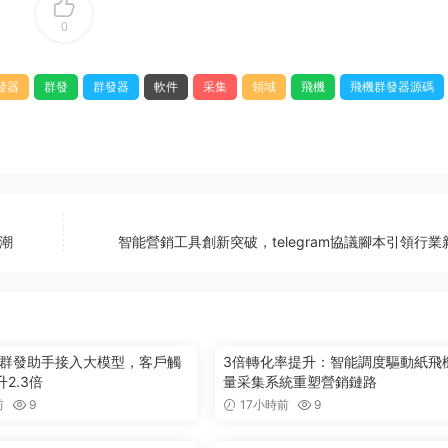
0
發器
群發
群發器
軟件
采集
領域
飛機
飛機群發器源碼
潮
智能營銷工具創新突破，telegram協議腳本引領行業
ram群發助手接入大模型，客戶觸
3倍轉化率提升：智能調度驅動紙飛
2.3倍
量采集系統重塑營銷鏈路
前
9
17小時前
9