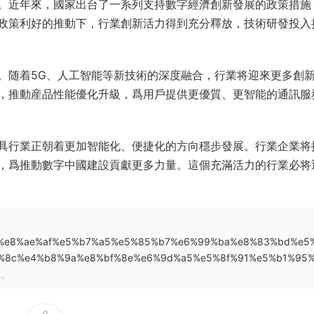
。近年來，國家出台了一系列支持數字經濟創新發展的政策措施
政策利好的推動下，行業創新活力得到充分釋放，技術研發投入
。随着5G、人工智能等新技術的深度融合，行業将迎來更多創
，推動産品性能優化升級，爲用戶提供更優質、更智能的通訊服
具行業正朝着更加智能化、便捷化的方向穩步發展。行業企業将
，爲推動數字中國建設貢獻更多力量。這個充滿活力的行業必将
80%9a%e8%ae%af%e5%b7%a5%e5%85%b7%e6%99%ba%e8%83%bd%e5
%8c%e4%b8%9a%e8%bf%8e%e6%9d%a5%e5%8f%91%e5%b1%95
處。