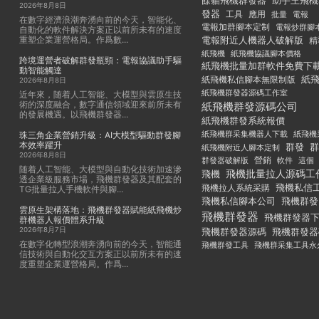
餘貓飛機群發器
助手王飛機
2026年8月8日
發器
工具
應用
批量
電報
在數字經濟浪潮奔湧向前的今天，智能化、
電報加群腳本定制
電報炒群腳
自動化的軟件解決方案正以前所未有的速度
重塑企業運營格局。作爲數...
電報附近人機器人破解版
精
紙飛機
紙飛機協議腳本價格
跨境運營者破解群發瓶頸：電報協議助手驅
紙飛機批量加群軟件免費下
動智能觸達
紙
紙飛機私信腳本無限制版
2026年8月8日
紙飛機群發器源碼工作室
近年來，随着人工智能、大模型與雲原生技
術的深度融合，數字通信領域迎來前所未有
紙飛機群發源碼公司
的發展機遇。以飛機群發器...
紙飛機群發系統報價
紙飛機群采集機器人下載
紙飛機
珠三角企業營銷升級：AI大模型驅動群發腳
本效率躍升
群發
群
紙飛機附近人腳本定制
2026年8月8日
群發器破解版
營銷
這個
軟件
随着人工智能、大模型與自動化技術加速滲
飛機批量拉人源碼工
飛機
透企業級服務市場，飛機群發器及其配套的
飛機私信
飛機拉人系統采購
TG批量拉人手機軟件與腳...
飛機私信腳本公司
飛機群發
雲原生架構落地：飛機群發器賦能紙飛機炒
飛機群發器
飛機群發器
群機器人報價體系升級
2026年8月7日
飛機群發器
飛機群發器源碼
在數字化轉型浪潮奔湧向前的今天，智能通
飛機群發工具
飛機群采集工具永
信技術與自動化交互方案正以前所未有的速
度重塑企業運營格局。作爲...