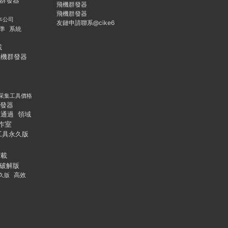
群發器
飛機群發器
飛機群發器
本公司
友鏈申請聯系@cike6
準
系統
載
飛機群發器
采集工具價格
發器
通過
領域
作室
工具永久版
下載
破解版
久版
高效