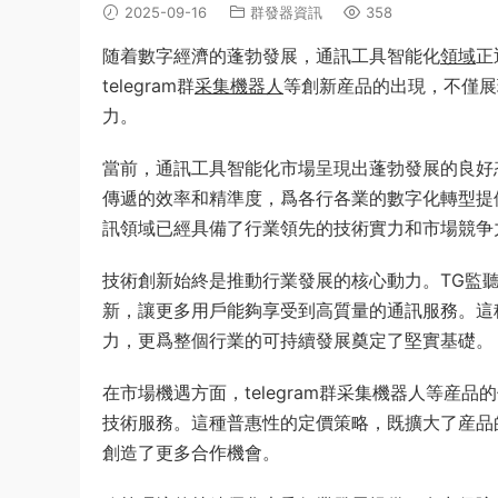
2025-09-16
群發器資訊
358
随着數字經濟的蓬勃發展，通訊工具智能化
領域
正
telegram群
采集
機器人
等創新産品的出現，不僅展
力。
當前，通訊工具智能化市場呈現出蓬勃發展的良好
傳遞的效率和精準度，爲各行各業的數字化轉型提
訊領域已經具備了行業領先的技術實力和市場競争
技術創新始終是推動行業發展的核心動力。TG監
新，讓更多用戶能夠享受到高質量的通訊服務。這
力，更爲整個行業的可持續發展奠定了堅實基礎。
在市場機遇方面，telegram群采集機器人等産品
技術服務。這種普惠性的定價策略，既擴大了産品
創造了更多合作機會。