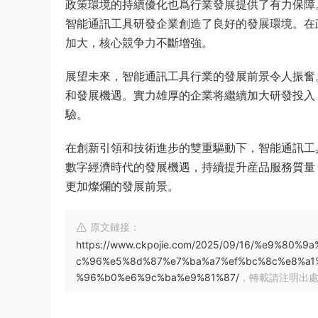
政策環境的持續優化也爲行業發展提供了有力保障
智能通訊工具研發企業創造了良好的發展環境。在
加大，核心競争力不斷增強。
展望未來，智能通訊工具行業的發展前景令人振奮
和發展機遇。實力雄厚的企業将繼續加大研發投入
驗。
在創新引領和技術進步的雙重驅動下，智能通訊工
數字經濟時代的發展機遇，持續提升産品服務質量
更加燦爛的發展前景。
原文鏈接：
https://www.ckpojie.com/2025/09/16/%e9%
c%96%e5%8d%87%e7%ba%a7%ef%bc%8c%e8%a1
%96%b0%e6%9c%ba%e9%81%87/
，轉載請注明出