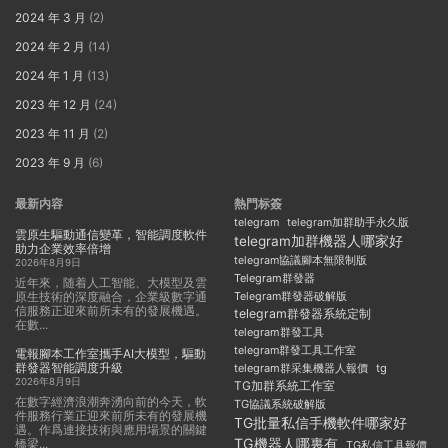
2024 年 3 月
(2)
2024 年 2 月
(14)
2024 年 1 月
(13)
2023 年 12 月
(24)
2023 年 11 月
(2)
2023 年 9 月
(6)
最新内容
熱門标簽
telegram
telegram加群助手永久版
雲原生驅動通信變革，智能調度軟件
telegram加群機器人哪家好
助力企業效率倍增
telegram協議腳本無限制版
2026年8月9日
Telegram群發器
近年來，随着人工智能、大模型及雲
原生技術的深度融合，企業級數字通
Telegram群發器破解版
信服務正迎來前所未有的發展機遇。
telegram群發器系統定制
在數...
telegram群發工具
telegram群發工具工作室
電報腳本工作室攜手AI大模型，驅動
群發器智能調度升級
telegram群采集機器人報價
tg
2026年8月9日
TG加群系統工作室
在數字經濟浪潮奔湧向前的今天，軟
TG協議系統破解版
件服務行業正迎來前所未有的發展機
TG批量私信手機軟件哪家好
遇。作爲連接技術與應用場景的關鍵
TG機器人哪裏有
橋梁...
TG私信工具報價