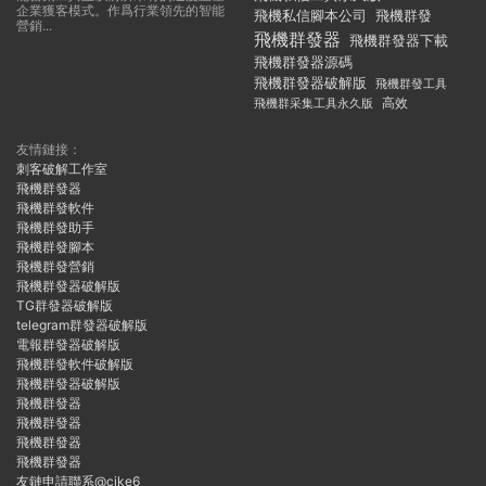
企業獲客模式。作爲行業領先的智能
飛機私信腳本公司
飛機群發
營銷...
飛機群發器
飛機群發器下載
飛機群發器源碼
飛機群發器破解版
飛機群發工具
飛機群采集工具永久版
高效
友情鏈接：
刺客破解工作室
飛機群發器
飛機群發軟件
飛機群發助手
飛機群發腳本
飛機群發營銷
飛機群發器破解版
TG群發器破解版
telegram群發器破解版
電報群發器破解版
飛機群發軟件破解版
飛機群發器破解版
飛機群發器
飛機群發器
飛機群發器
飛機群發器
友鏈申請聯系@cike6