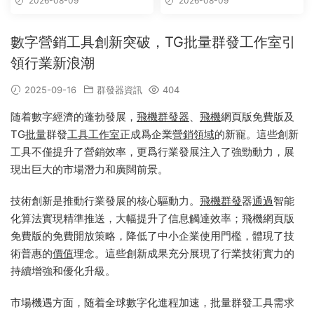
2026-08-09
2026-08-09
自動拉人，破解版
數字營銷工具創新突破，TG批量群發工作室引
領行業新浪潮
2025-09-16
群發器資訊
404
随着數字經濟的蓬勃發展，
飛機群發器
、
飛機
網頁版免費版及
TG
批量
群發
工具
工作室
正成爲企業
營銷
領域
的新寵。這些創新
工具不僅提升了營銷效率，更爲行業發展注入了強勁動力，展
現出巨大的市場潛力和廣闊前景。
技術創新是推動行業發展的核心驅動力。
飛機群發
器
通過
智能
化算法實現精準推送，大幅提升了信息觸達效率；飛機網頁版
免費版的免費開放策略，降低了中小企業使用門檻，體現了技
術普惠的
價值
理念。這些創新成果充分展現了行業技術實力的
持續增強和優化升級。
市場機遇方面，随着全球數字化進程加速，批量群發工具需求