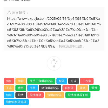
原文鏈接：
https://www.ckpojie.com/2025/09/16/%e6%95%b0%e5%a
d%97%e8%90%a5%e9%94%80%e5%b7%a5%e5%85%b7%
e5%88%9b%e6%96%b0%e7%aa%81%e7%a0%b4%ef%bc
%8ctg%e6%89%b9%e9%87%8f%e7%be%a4%e5%8f%91%
e5%b7%a5%e4%bd%9c%e5%ae%a4%e5%bc%95%e9%a2
%86%e8%a1%8c%e4%b8%9a/
，轉載請注明出處。
0
價值
體驗
助手王飛機群發器
發器
可以
工作室
工具
應用
批量
紙飛機群發器
群發器
營銷
通過
領域
飛機
飛機群發
飛機群發器
飛機群發器下載
飛機群發器源碼