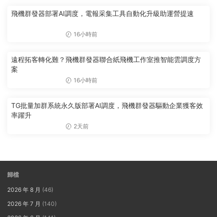
飛機群發器部署AI調度，電報采集工具自動化升級助運營提速
16小時前
遠程拓客轉化難？飛機群發器聯合紙飛機工作室推智能雲調度方
案
16小時前
TG批量加群系統永久版部署AI調度，飛機群發器驅動企業獲客效
率躍升
2天前
歸檔
2026 年 8 月
(46)
2026 年 7 月
(140)