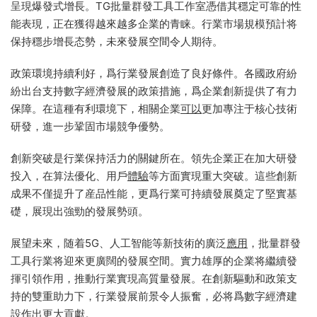
呈現爆發式增長。TG批量群發工具工作室憑借其穩定可靠的性
能表現，正在獲得越來越多企業的青睐。行業市場規模預計将
保持穩步增長态勢，未來發展空間令人期待。
政策環境持續利好，爲行業發展創造了良好條件。各國政府紛
紛出台支持數字經濟發展的政策措施，爲企業創新提供了有力
保障。在這種有利環境下，相關企業
可以
更加專注于核心技術
研發，進一步鞏固市場競争優勢。
創新突破是行業保持活力的關鍵所在。領先企業正在加大研發
投入，在算法優化、用戶
體驗
等方面實現重大突破。這些創新
成果不僅提升了産品性能，更爲行業可持續發展奠定了堅實基
礎，展現出強勁的發展勢頭。
展望未來，随着5G、人工智能等新技術的廣泛
應用
，批量群發
工具行業将迎來更廣闊的發展空間。實力雄厚的企業将繼續發
揮引領作用，推動行業實現高質量發展。在創新驅動和政策支
持的雙重助力下，行業發展前景令人振奮，必将爲數字經濟建
設作出更大貢獻。