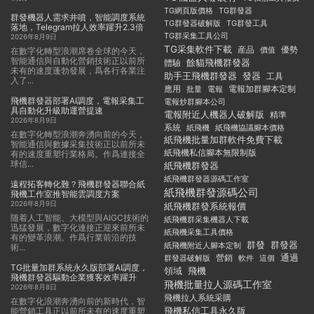
TG群發器
TG網頁版價格
群發機器人需求井噴，智能調度系統
TG群發器破解版
TG群發工具
落地，Telegram拉人效率躍升2.3倍
TG群采集工具公司
2026年8月9日
TG采集軟件下載
産品
優勢
價值
在數字化轉型浪潮席卷全球的今天，
智能通信與自動化營銷技術正以前所
餘貓飛機群發器
體驗
未有的速度蓬勃發展，爲各行各業注
助手王飛機群發器
發器
工具
入了...
應用
電報加群腳本定制
批量
電報
飛機群發器部署AI調度，電報采集工
電報炒群腳本公司
具自動化升級助運營提速
電報附近人機器人破解版
精準
2026年8月9日
系統
紙飛機
紙飛機協議腳本價格
在數字化轉型浪潮奔湧向前的今天，
紙飛機批量加群軟件免費下載
智能通信與數據采集技術正以前所未
紙飛機私信腳本無限制版
有的速度重塑行業格局。作爲連接全
球信...
紙飛機群發器
紙飛機群發器源碼工作室
遠程拓客轉化難？飛機群發器聯合紙
紙飛機群發源碼公司
飛機工作室推智能雲調度方案
2026年8月9日
紙飛機群發系統報價
随着人工智能、大模型與AIGC技術的
紙飛機群采集機器人下載
迅猛發展，數字化連接正迎來前所未
紙飛機采集工具價格
有的變革浪潮。作爲行業前沿的技
群發
群發器
紙飛機附近人腳本定制
術...
通過
群發器破解版
營銷
這個
軟件
TG批量加群系統永久版部署AI調度，
領域
飛機
飛機群發器驅動企業獲客效率躍升
飛機批量拉人源碼工作室
2026年8月8日
飛機拉人系統采購
在數字化浪潮奔湧向前的新時代，智
飛機私信工具永久版
能營銷工具正以前所未有的速度重塑