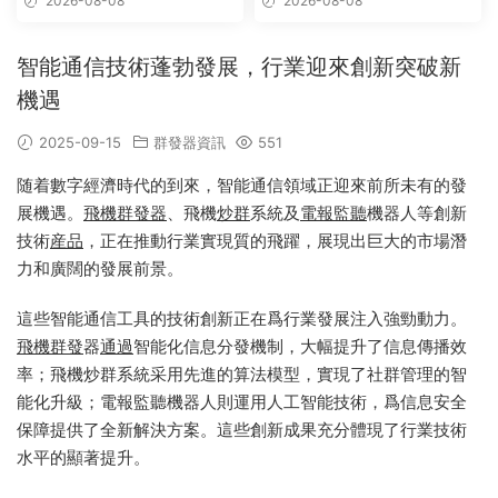
2026-08-08
2026-08-08
智能通信技術蓬勃發展，行業迎來創新突破新
機遇
2025-09-15
群發器資訊
551
随着數字經濟時代的到來，智能通信領域正迎來前所未有的發
展機遇。
飛機群發器
、飛機
炒群
系統及
電報
監聽
機器人等創新
技術
産品
，正在推動行業實現質的飛躍，展現出巨大的市場潛
力和廣闊的發展前景。
這些智能通信工具的技術創新正在爲行業發展注入強勁動力。
飛機群發
器
通過
智能化信息分發機制，大幅提升了信息傳播效
率；飛機炒群系統采用先進的算法模型，實現了社群管理的智
能化升級；電報監聽機器人則運用人工智能技術，爲信息安全
保障提供了全新解決方案。這些創新成果充分體現了行業技術
水平的顯著提升。