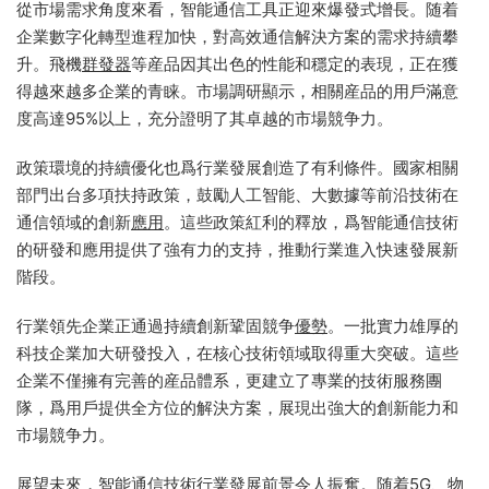
從市場需求角度來看，智能通信工具正迎來爆發式增長。随着
企業數字化轉型進程加快，對高效通信解決方案的需求持續攀
升。飛機
群發器
等産品因其出色的性能和穩定的表現，正在獲
得越來越多企業的青睐。市場調研顯示，相關産品的用戶滿意
度高達95%以上，充分證明了其卓越的市場競争力。
政策環境的持續優化也爲行業發展創造了有利條件。國家相關
部門出台多項扶持政策，鼓勵人工智能、大數據等前沿技術在
通信領域的創新
應用
。這些政策紅利的釋放，爲智能通信技術
的研發和應用提供了強有力的支持，推動行業進入快速發展新
階段。
行業領先企業正通過持續創新鞏固競争
優勢
。一批實力雄厚的
科技企業加大研發投入，在核心技術領域取得重大突破。這些
企業不僅擁有完善的産品體系，更建立了專業的技術服務團
隊，爲用戶提供全方位的解決方案，展現出強大的創新能力和
市場競争力。
展望未來，智能通信技術行業發展前景令人振奮。随着5G、物