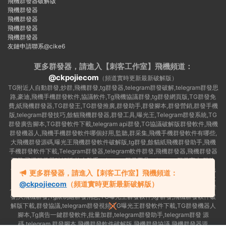
飛機群發器破解版
飛機群發器
飛機群發器
飛機群發器
飛機群發器
友鏈申請聯系@cike6
更多群發器，請進入【刺客工作室】
飛機頻道：
@ckpojiecom
（頻道實時更新最新破解版）
TG附近人自動群發,炒群,飛機群發,tg群發器,telegram群發破解,telegram群發思
路,豪迪,飛機手機群發軟件,協議軟件,Tg飛機協議群發,tg群發網頁版,TG群發免
費,紙飛機群發器,TG群發王,TG群發推廣,群發助手,群發腳本,群發營銷,群發手機
版,telegram群發技巧,餘貓飛機群發器,群發工具,曝光王,Telegram群發系統,TG
群發廣告腳本,TG群發軟件下載,telegram api群發,TG協議破解版群發軟件,飛機
群發機器人,飛機手機群發軟件哪個好用,監聽,群采集,飛機手機群發軟件有哪些,
大飛機群發源碼,曝光王飛機群發軟件破解版,tg群發,餘貓紙飛機群發助手,飛機
手機群發軟件下載,Telegram群發器,telegram軟件群發,飛機群發器,飛機群發器
下載,飛機群發器破解版,拉人助手,telegram群發工具,telegram 群發言,加群軟
件,Telegram怎麽群發,協議号注冊機,TG機器人群發消息,群發軟件,tg群發器免
更多群發器，請進入【刺客工作室】飛機頻道：
費版,私信軟件,tg群發廣告,telegram群發規則,telegram群發,telegram 群發,拉
@ckpojiecom
（頻道實時更新最新破解版）
人軟件,telegram批量群發,群發器破解版,曝光王飛機群發軟件,telegram自動群
發,大飛機群發,Tg限制組群發消息,TG曝光王群發軟件,tg 群發,飛機群發軟件破
解版下載,群發協議,telegram群發視頻,TG曝光王群發軟件下載,TG群發機器人
腳本,Tg廣告一鍵群發軟件,批量加群,telegram群發助手,telegram群發 源
碼,telegram 群發腳本,飛機群發軟件破解版,飛機群發協議,飛機群發器源