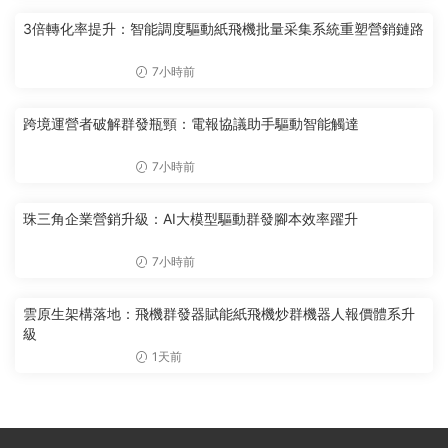
3倍轉化率提升：智能調度驅動紙飛機批量采集系統重塑營銷鏈路
7小時前
跨境運營者破解群發瓶頸：電報協議助手驅動智能觸達
7小時前
珠三角企業營銷升級：AI大模型驅動群發腳本效率躍升
7小時前
雲原生架構落地：飛機群發器賦能紙飛機炒群機器人報價體系升
級
1天前