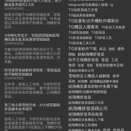
Telegram群發助手接入大模型，客戶
觸達效率躍升2.3倍
telegram群采集機器人報價
tg
2026年8月8日
TG加群系統工作室
随着全球數字化轉型持續提速，智能
TG協議系統破解版
營銷工具正迎來蓬勃發展期。作爲連
TG批量私信手機軟件哪家好
接企業與海量用戶的橋梁，飛機群發
TG機器人哪裏有
器及...
TG私信工具報價
TG群發器
TG網頁版價格
3倍轉化率提升：智能調度驅動紙飛
TG群發器破解版
TG群發工具
機批量采集系統重塑營銷鏈路
TG群采集工具公司
2026年8月8日
TG采集軟件下載
産品
優勢
價值
在數字經濟浪潮奔湧向前的今天，智
能化、自動化的軟件解決方案正以前
餘貓飛機群發器
體驗
所未有的速度重塑企業運營格局。作
助手王飛機群發器
發器
工具
爲數...
應用
電報加群腳本定制
批量
電報
跨境運營者破解群發瓶頸：電報協議
電報炒群腳本公司
助手驅動智能觸達
電報附近人機器人破解版
精準
2026年8月8日
系統
紙飛機
紙飛機協議腳本價格
近年來，随着人工智能、大模型與雲
紙飛機批量加群軟件免費下載
原生技術的深度融合，數字通信領域
紙飛機私信腳本無限制版
迎來前所未有的發展機遇。以飛機群
發器...
紙飛機群發器
紙飛機群發器源碼工作室
珠三角企業營銷升級：AI大模型驅動
紙飛機群發源碼公司
群發腳本效率躍升
2026年8月8日
紙飛機群發系統報價
随着人工智能、大模型與自動化技術
紙飛機群采集機器人下載
加速滲透企業級服務市場，飛機群發
紙飛機采集工具價格
器及其配套的TG批量拉人手機軟件與
群發
群發器
紙飛機附近人腳本定制