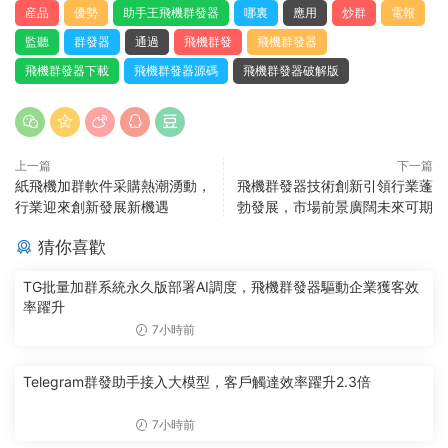
産品
優勢
助手王飛機群發器
哪裏
應用
炒群
電報
監聽
群發器
通過
飛機群發
飛機群發器
飛機群發器下載
飛機群發器源碼
飛機群發器破解版
上一篇
下一篇
紙飛機加群軟件采購熱潮湧動，
飛機群發器技術創新引領行業蓬
行業迎來創新發展新機遇
勃發展，市場前景廣闊未來可期
猜你喜歡
TG批量加群系統永久版部署AI調度，飛機群發器驅動企業獲客效
率躍升
7小時前
Telegram群發助手接入大模型，客戶觸達效率躍升2.3倍
7小時前