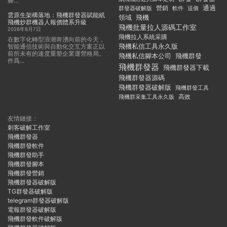
腳...
通過
群發器破解版
營銷
這個
軟件
雲原生架構落地：飛機群發器賦能紙
領域
飛機
飛機炒群機器人報價體系升級
飛機批量拉人源碼工作室
2026年8月7日
飛機拉人系統采購
在數字化轉型浪潮奔湧向前的今天，
飛機私信工具永久版
智能通信技術與自動化交互方案正以
前所未有的速度重塑企業運營格局。
飛機私信腳本公司
飛機群發
作爲...
飛機群發器
飛機群發器下載
飛機群發器源碼
飛機群發器破解版
飛機群發工具
飛機群采集工具永久版
高效
友情鏈接：
刺客破解工作室
飛機群發器
飛機群發軟件
飛機群發助手
飛機群發腳本
飛機群發營銷
飛機群發器破解版
TG群發器破解版
telegram群發器破解版
電報群發器破解版
飛機群發軟件破解版