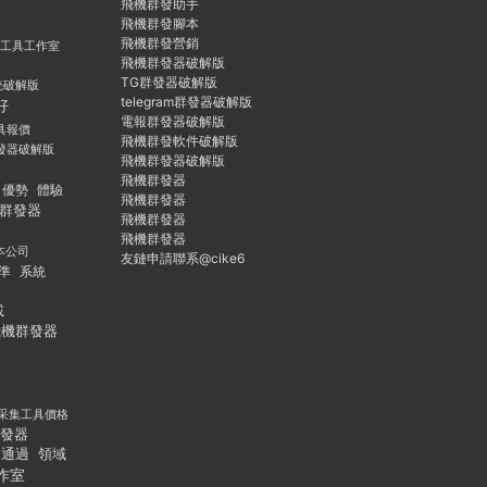
飛機群發助手
飛機群發腳本
飛機群發營銷
群發工具工作室
飛機群發器破解版
TG群發器破解版
統破解版
telegram群發器破解版
好
電報群發器破解版
具報價
飛機群發軟件破解版
發器破解版
飛機群發器破解版
飛機群發器
優勢
體驗
飛機群發器
群發器
飛機群發器
飛機群發器
本公司
友鏈申請聯系@cike6
準
系統
載
飛機群發器
采集工具價格
發器
通過
領域
作室