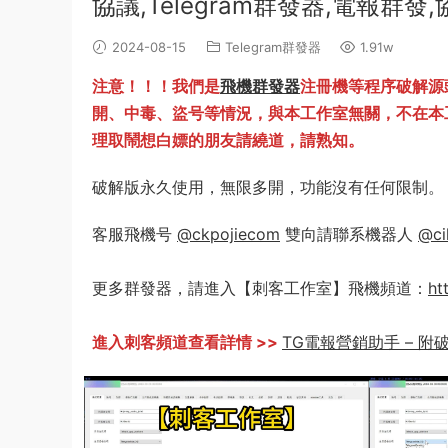
協議,Telegram群發器,電報群發
2024-08-15
Telegram群發器
1.91w
注意！！！我們是
飛機群發器
注冊機等程序破解源
開、中毒、盜号等情況，與本工作室無關，不在本
理取鬧想白嫖的朋友請繞道，請熟知。
破解版永久使用，無限多開，功能沒有任何限制。
客服飛機号
@ckpojiecom
雙向請聯系機器人
@ci
更多群發器，請進入【刺客工作室】飛機頻道：
ht
進入刺客頻道查看詳情 >>
TG電報營銷助手 – 附