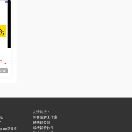
機群發
具_
200
友情鏈接：
刺客破解工作室
久版
飛機群發器
好
飛機群發軟件
egram群發器