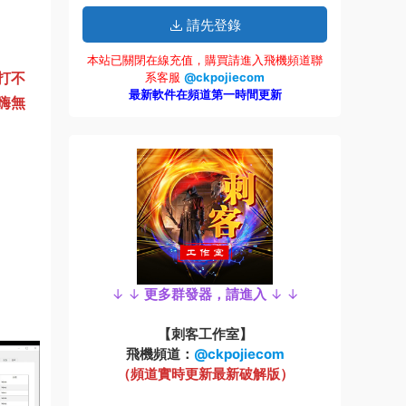
請先登錄
本站已關閉在線充值，購買請進入飛機頻道聯
打不
系客服
@ckpojiecom
最新軟件在頻道第一時間更新
嗨無
↓ ↓
更多群發器，請進入
↓ ↓
【刺客工作室】
飛機頻道：
@ckpojiecom
（頻道實時更新最新破解版）