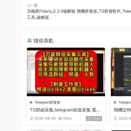
上一篇
北極星Polaris_5.2.0破解版 飛機群發器_TG群發軟件_Tel
工具_破解版
猜你喜歡
Telegram群發器
Teleg
TG群組采集,telegram頻道采集,電報
飛機定時搬
群鏈接采集,飛機頻道鏈接采集,群組
頻道搬運
2025-08-06
10w+
2025-0
1000
采集,頻道采集,群鏈接采集,頻道鏈接
采集,群采集