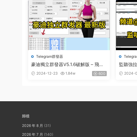
Telegram群發器
Teleg
豪迪獨立群發器V5.1.6破解版 – 飛機
監聽強
群發器,TG群發器,群發器破解版,群發
監聽強
2024-12-23
1.84w
2024-0
600
軟件,群發工具,群發協議,Telegram群
版
發器,電報群發,協議軟件
歸檔
2026 年 8 月
(31)
2026 年 7 月
(140)