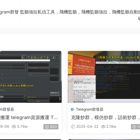
egram群發
監聽強拉私信工具，飛機監聽，飛機監聽強拉，飛機監聽自動
ram群發器
Telegram群發器
運 telegram資源搬運 TG
克隆炒群，模仿炒群，話術炒群
 電報頻道克隆
發炒群，自動炒群 破解版 – 群發
8-06
3.76w
2025-04-22
2.18w
600
1
群發軟件 TG群發器 飛機群發器 
群發軟件 電報群發 telegram群發