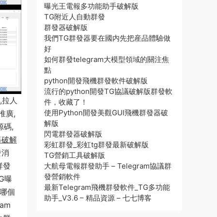
曝光王電報多功能助手破解版
TG附近人自動群發
群發器破解版
我們TG群發器要在國内先把産品體驗做
好
如何群發telegram大模型領域的關注焦
點
python開發飛機群發軟件破解版
流行的python開發TG協議破解版群發軟
,拉人
件，收藏了！
使用Python開發美觀GUI飛機群發器破
推廣,
解版
源碼,
閃電群發器破解版
器破解
彩虹群發_彩虹tg群發最新破解版
發消
TG營銷工具破解版
群發
大航母電報群發助手 – Telegram協議群
發營銷軟件
TG曝
最新Telegram飛機群發軟件_TG多功能
件哪個
助手_V3.6 – 精品資源 – 七七博客
ram