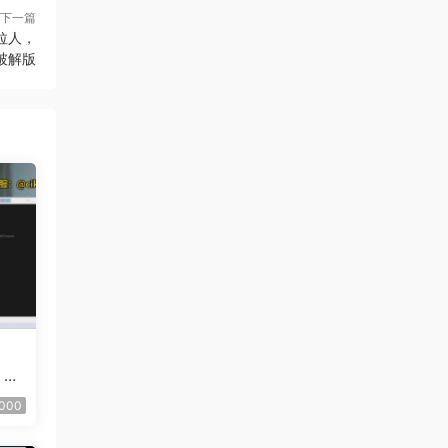
下一篇
拉人，
破解版
，跟
器
000
飛機
 克