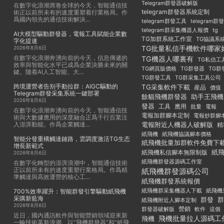
Telegram群發器破解版
在數字化浪潮席卷全球的今天，智能通信技
telegram群發器系統定制
術正以前所未有的速度重塑着行業格局。作
爲國内領先的通信技術解決...
telegram群發工具
telegram
telegram群采集機器人報價
tg
AI大模型驅動群發器，電報工具賦能企業數
TG加群系統工作室
TG協議系
字化提速
TG批量私信手機軟件哪家
2026年8月6日
在數字化浪潮奔湧向前的今天，信息傳遞的
TG機器人哪裏有
TG私信工
效率與智能化水平已成爲企業決勝未來的關
TG群發器
TG群
TG網頁版價格
鍵。随着AI人工智能、大...
TG群發工具
TG群采集工具公司
跨境運營者告别手動拉群：AIGC驅動的
TG采集軟件下載
産品
價值
Telegram群發采集系統一鍵部署
餘貓飛機群發器
助手王飛機
2026年8月6日
發器
工具
應用
批量
電報
在數字化浪潮奔湧向前的今天，智能通信技
電報加群腳本定制
電報炒群腳
術與大數據應用的深度融合正爲千行百業注
入澎湃動能。作爲企業觸達...
電報附近人機器人破解版
精
紙飛機
紙飛機協議腳本價格
智能分發重構觸達鏈路，雲調度激活TG生态
紙飛機批量加群軟件免費下
增長新範式
紙
紙飛機私信腳本無限制版
2026年8月6日
紙飛機群發器源碼工作室
在數字化轉型的澎湃浪潮中，智能通信技術
正以前所未有的速度重塑行業格局。作爲精
紙飛機群發源碼公司
準觸達與高效運營的核心工...
紙飛機群發系統報價
紙飛機群采集機器人下載
紙飛機
700%效率躍升：智能群發引擎驅動紙飛機
采購新藍海
群發
群
紙飛機附近人腳本定制
2026年8月6日
群發器破解版
營銷
這個
軟件
近日，國内通訊軟件與智能營銷領域迎來新
飛機批量拉人源碼工
飛機
一輪技術革新浪潮。以“飛機群發器”和“紙飛