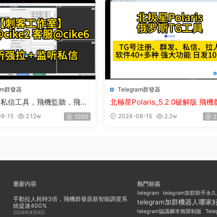
隆炒群 炒群
ram群發器
Telegram群發器
拉私信工具，飛機監聽，飛機
北極星Polaris_5.2.0破解版 飛
拉，飛機監聽自動拉人，破解
器_TG群發軟件_Telegram群發工
8-15
2.12w
2024-08-15
2.2w
1000
2
破解版
最新内容
熱門标簽
telegram
telegram加群助手永
手動拉人耗時3倍，飛機群發器新智能調度系
telegram加群機器人哪家
統提速400%
Tel
telegram協議腳本無限制版
2026年8月6日