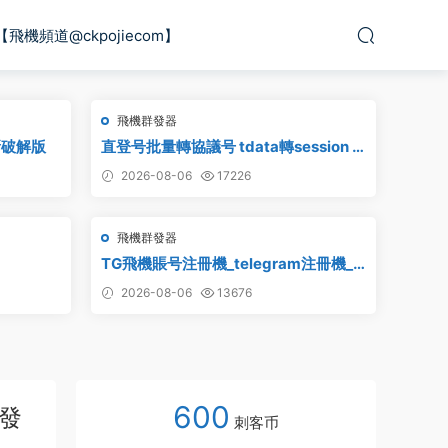
【飛機頻道@ckpojiecom】
飛機群發器
新破解版
直登号批量轉協議号 tdata轉session –
附破解工具
2026-08-06
17226
飛機群發器
TG飛機賬号注冊機_telegram注冊機_
電報飛機号注冊機破解版
2026-08-06
13676
600
群發
刺客币