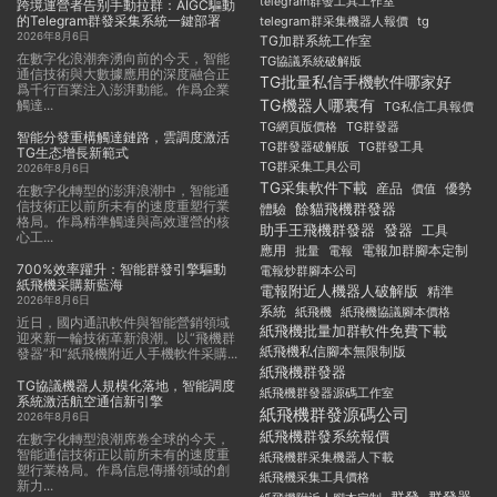
telegram群發工具工作室
跨境運營者告别手動拉群：AIGC驅動
的Telegram群發采集系統一鍵部署
telegram群采集機器人報價
tg
2026年8月6日
TG加群系統工作室
在數字化浪潮奔湧向前的今天，智能
TG協議系統破解版
通信技術與大數據應用的深度融合正
TG批量私信手機軟件哪家好
爲千行百業注入澎湃動能。作爲企業
TG機器人哪裏有
觸達...
TG私信工具報價
TG群發器
TG網頁版價格
智能分發重構觸達鏈路，雲調度激活
TG群發器破解版
TG群發工具
TG生态增長新範式
TG群采集工具公司
2026年8月6日
TG采集軟件下載
産品
優勢
價值
在數字化轉型的澎湃浪潮中，智能通
信技術正以前所未有的速度重塑行業
餘貓飛機群發器
體驗
格局。作爲精準觸達與高效運營的核
助手王飛機群發器
發器
工具
心工...
應用
電報加群腳本定制
批量
電報
700%效率躍升：智能群發引擎驅動
電報炒群腳本公司
紙飛機采購新藍海
電報附近人機器人破解版
精準
2026年8月6日
系統
紙飛機
紙飛機協議腳本價格
近日，國内通訊軟件與智能營銷領域
紙飛機批量加群軟件免費下載
迎來新一輪技術革新浪潮。以“飛機群
紙飛機私信腳本無限制版
發器”和“紙飛機附近人手機軟件采購...
紙飛機群發器
TG協議機器人規模化落地，智能調度
紙飛機群發器源碼工作室
系統激活航空通信新引擎
紙飛機群發源碼公司
2026年8月6日
紙飛機群發系統報價
在數字化轉型浪潮席卷全球的今天，
智能通信技術正以前所未有的速度重
紙飛機群采集機器人下載
塑行業格局。作爲信息傳播領域的創
紙飛機采集工具價格
新力...