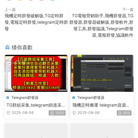
上一篇
下一篇
飛機定時群發破解版,TG定時群
TG電報營銷助手,飛機群發器,TG
發,電報定時群發,telegram定時群
群發器,群發器破解版,群發軟件,群
發
發工具,群發協議,Telegram群發
器,電報群發,協議軟件
猜你喜歡
Telegram群發器
Telegram群發器
TG群組采集,telegram頻道采
飛機定時搬運 telegram資源搬
集,電報群鏈接采集,飛機頻道鏈
運 TG頻道搬運 電報頻道克隆
2025-08-06
2025-08-06
1000
600
接采集,群組采集,頻道采集,群
鏈接采集,頻道鏈接采集,群采集