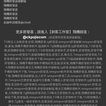
飛機群發器破解版
飛機群發器
飛機群發器
飛機群發器
飛機群發器
友鏈申請聯系@cike6
更多群發器，請進入【刺客工作室】
飛機頻道：
@ckpojiecom
（頻道實時更新最新破解版）
TG附近人自動群發,炒群,飛機群發,tg群發器,telegram群發破解,telegram群發思
路,豪迪,飛機手機群發軟件,協議軟件,Tg飛機協議群發,tg群發網頁版,TG群發免
費,紙飛機群發器,TG群發王,TG群發推廣,群發助手,群發腳本,群發營銷,群發手機
版,telegram群發技巧,餘貓飛機群發器,群發工具,曝光王,Telegram群發系統,TG
群發廣告腳本,TG群發軟件下載,telegram api群發,TG協議破解版群發軟件,飛機
群發機器人,飛機手機群發軟件哪個好用,監聽,群采集,飛機手機群發軟件有哪些,
大飛機群發源碼,曝光王飛機群發軟件破解版,tg群發,餘貓紙飛機群發助手,飛機
手機群發軟件下載,Telegram群發器,telegram軟件群發,飛機群發器,飛機群發器
下載,飛機群發器破解版,拉人助手,telegram群發工具,telegram 群發言,加群軟
件,Telegram怎麽群發,協議号注冊機,TG機器人群發消息,群發軟件,tg群發器免
費版,私信軟件,tg群發廣告,telegram群發規則,telegram群發,telegram 群發,拉
人軟件,telegram批量群發,群發器破解版,曝光王飛機群發軟件,telegram自動群
發,大飛機群發,Tg限制組群發消息,TG曝光王群發軟件,tg 群發,飛機群發軟件破
解版下載,群發協議,telegram群發視頻,TG曝光王群發軟件下載,TG群發機器人
腳本,Tg廣告一鍵群發軟件,批量加群,telegram群發助手,telegram群發 源
碼,telegram 群發腳本,飛機群發軟件破解版,飛機群發協議,飛機群發器源