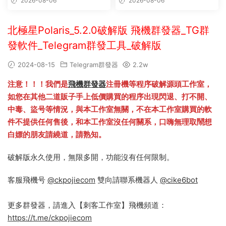
2026-08-06
2026-08-06
破解版,群發軟件,群發工具,群
發協議,Telegram群發器,電報
群發,協議軟件
北極星Polaris_5.2.0破解版 飛機群發器_TG群
發軟件_Telegram群發工具_破解版
2024-08-15
Telegram群發器
2.2w
注意！！！我們是
飛機群發器
注冊機等程序破解源頭工作室，
如您在其他二道販子手上低價購買的程序出現閃退、打不開、
中毒、盜号等情況，與本工作室無關，不在本工作室購買的軟
件不提供任何售後，和本工作室沒任何關系，口嗨無理取鬧想
白嫖的朋友請繞道，請熟知。
破解版永久使用，無限多開，功能沒有任何限制。
客服飛機号
@ckpojiecom
雙向請聯系機器人
@cike6bot
更多群發器，請進入【刺客工作室】飛機頻道：
https://t.me/ckpojiecom