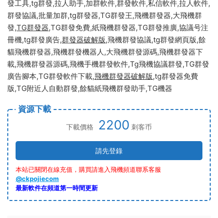
發工具,tg群發,拉人助手,加群軟件,群發軟件,私信軟件,拉人軟件,
群發協議,批量加群,tg群發器,TG群發王,飛機群發器,大飛機群
發,
TG群發器
,TG群發免費,紙飛機群發器,TG群發推廣,協議号注
冊機,tg群發廣告,
群發器破解版
,飛機群發協議,tg群發網頁版,餘
貓飛機群發器,飛機群發機器人,大飛機群發源碼,飛機群發器下
載,飛機群發器源碼,飛機手機群發軟件,Tg飛機協議群發,TG群發
廣告腳本,TG群發軟件下載,
飛機群發器破解版
,tg群發器免費
版,TG附近人自動群發,餘貓紙飛機群發助手,TG機器
資源下載
2200
下載價格
刺客币
請先登錄
本站已關閉在線充值，購買請進入飛機頻道聯系客服
@ckpojiecom
最新軟件在頻道第一時間更新