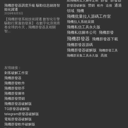
群發
群發器
紙飛機附近人腳本定制
飛機群發器調度升級 驅動信息鏈路智
通過
群發器破解版
營銷
這個
軟件
能化躍遷
領域
飛機
2026年8月5日
飛機批量拉人源碼工作室
【飛機群發系統技術躍遷 數智化引擎
飛機拉人系統采購
驅動行業蓬勃發展】 在數字化浪潮席
飛機私信工具永久版
卷全球的今天，飛機群發器及相關
智...
飛機私信腳本公司
飛機群發
飛機群發器
飛機群發器下載
飛機群發器源碼
飛機群發器破解版
飛機群發工具
飛機群采集工具永久版
高效
友情鏈接：
刺客破解工作室
飛機群發器
飛機群發軟件
飛機群發助手
飛機群發腳本
飛機群發營銷
飛機群發器破解版
TG群發器破解版
telegram群發器破解版
電報群發器破解版
飛機群發軟件破解版