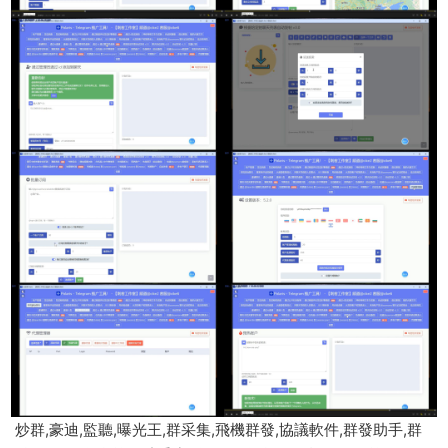
炒群,豪迪,監聽,曝光王,群采集,飛機群發,協議軟件,群發助手,群