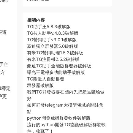
功能
相關内容
TG助手王5.8.3破解版
要遵
TG拉人助手v.4.8.3破解版
TG營銷助手v3.0.1破解版
豪迪獨立群發器5.0破解版
有米TG營銷助理1.5.3破解版
有米TG注冊機2.5.2破解版
于企
豪迪TG助手全能版群發器破解版
單方
曝光王電報多功能助手破解版
TG附近人自動群發
群發器破解版
和穩定
我們TG群發器要在國内先把産品體驗做
戶更
好
如何群發telegram大模型領域的關注焦
點
python開發飛機群發軟件破解版
流行的python開發TG協議破解版群發軟
件，收藏了！