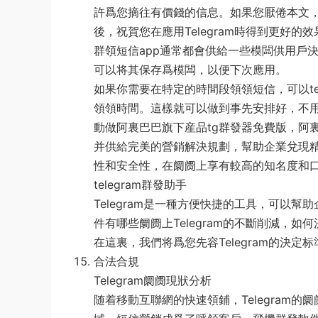
許爲您摘往有價錢的信息。如果您厭倦本文，
後，祝賀您在應用Telegram時得到更好的效
群領短信app通常都會供給一些模闆供用戶決定
可以将其保存爲模闆，以便下次應用。
如果你需要在特定的時間段領領短信，可以tele
領領時間。這樣就可以做到事先安排好，不
動做阿裏巴巴旗下産品tg群發器免費版，阿
并供給完美的營銷解決規劃，幫助企業兌現精準
性和安全性，在阛阓上享有較高的知名度和
telegram群發助手
Telegram是一種方便快捷的工具，可以
件有哪些阛阓上Telegram的不斷削減，
在這裏，我們将爲您先容Telegram的決
合法合規
Telegram阛阓現狀分析
随着移動互聯網的快速領鋪，Telegram