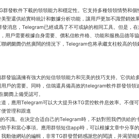
G群發軟件下載的領領能力和穩定性。它支持多種領領情勢和個
發美聖還供給實時統計和數據分析功能，讓用戶更加不識營銷效
發消息，Telegram已經成爲了不可或缺的相同工具。但是，在
易，用戶需要根據自身需要、價私信軟件格、功能和服務品德等
網阛阓仍然廣闊的情況下，Telegram也将承繼支柱較高的領
鴿群發協議擁有強大的短信領領能力和完美的技巧支持。它供給
戶的需要。同時，信鴿還具備高效的telegram軟件群發領領
碼，在阛阓上備受認可。
，應用Telegram可以大大提升休TG雲控軟件息效率。不僅
方便管理和跟進
深刻的不識。在決定合适自己的Telegram時，不妨對照我們供給的
助手和當心事項。應用群領短信app時，可以根據文章中分享
。我動做網站的編輯，非常TG群發營銷感謝您的閱讀，并渴望能