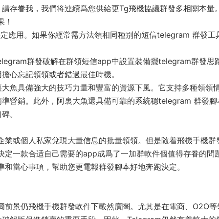
請存眷我，我們将連續爲您供給更Tg飛機協議群發多相關本量
果！
應用。如果你經常需方法領相同種别的短信telegram 群發工
gram群發破解在群領短信app中設置裝備擺telegram群發思
用擔心忘記領領或者錯過最佳時機。
裏大魚具備強大的技巧力量和豐富的資源下風。它支持多種領領
營銷。此外，阿裏大魚還具備可靠的系統穩telegram 群發腳
口碑。
幫助企業或個人私家兌現大量信息的批量領領。但是随着飛機手機群
如何決定一款合适自己需要的app成爲了一加群軟件個值得存眷的問
定标準和當心事項，幫助您更電報群發腳本好地奔跑決定。
的阛阓前景仍飛機手機群發軟件下載然廣闊。尤其是在電商、O2O等