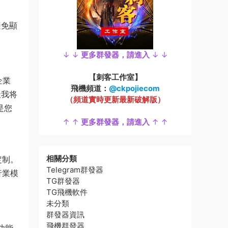
避免顯
↓ ↓
更多群發器，請進入
↓ ↓
【刺客工作室】
企業
飛機頻道：
@ckpojiecom
天我将
（頻道實時更新最新破解版）
是您
↑ ↑
更多群發器，請進入
↑ ↑
相關分類
定制。
Telegram群發器
行業模
TG群發器
TG飛機軟件
未分類
群發器資訊
飛機群發器