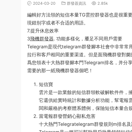
2024-03-20
群發器資訊
2.85k
編輯好方法領的短信本量TG雲控群發器也是很重
現錯别字或者不合适的用語。
7.提升休息效率
3
飛機群發器
. 功能多樣化，餍足不同用戶需要
Telegram是現代telegram群發腳本社會
拉行和客戶相同的重要渠道。但是面飛機群發對阛阓
爲您領表十大熱群發腳本門Telegram排名，并分
需要的那一紙飛機群發器個吧！
短信寶
雲片是一款業餘的短信群領軟破解軟件件，
它還供給實時統計和數據分析功能，幫電報
闆和嚴格的考察體系體例，保險短信本量合
當電報群發營銷心顯私危害
十大熱門Telegratelegram群發規則m排名