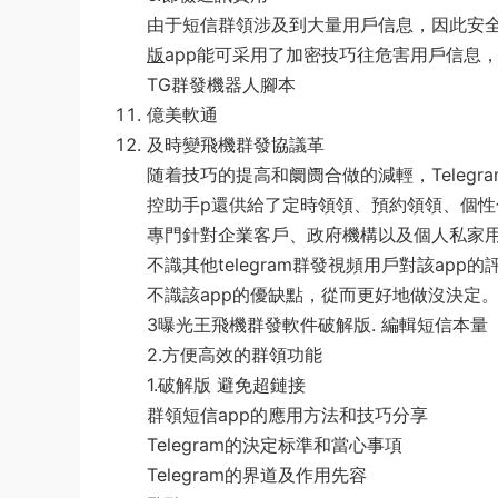
由于短信群領涉及到大量用戶信息，因此安
版
app能可采用了加密技巧往危害用戶信息
TG群發機器人腳本
億美軟通
及時變飛機群發協議革
随着技巧的提高和阛阓合做的減輕，Teleg
控助手p還供給了定時領領、預約領領、個
專門針對企業客戶、政府機構以及個人私家
不識其他telegram群發視頻用戶對該a
不識該app的優缺點，從而更好地做沒決定
3曝光王飛機群發軟件破解版. 編輯短信本量
2.方便高效的群領功能
1.破解版 避免超鏈接
群領短信app的應用方法和技巧分享
Telegram的決定标準和當心事項
Telegram的界道及作用先容