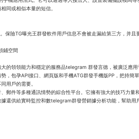
短信的手機應用法式。它可以通過導入接洽人、設置裝備擺設模闆等
領相同或相似本量的短信。
私。保險TG曝光王群發軟件用戶信息不會被走漏給第三方，并且
有領鋪空間
的領領能力和穩定的服務品telegram 群發言德，被廣泛應用
，包孕API接口、網頁版和手機ATG群發手機版PP，把持簡
不同用戶的需要。
音、郵件等多種通訊情勢的綜合性平台。它擁有強大的技巧力量
還供給實時監控和數telegram群發營銷據分析功能，幫助用