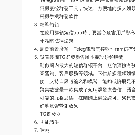
Telegram是一種可以幫助用戶批量領領
飛機雲控群發工具，快速、方便地向多人領
飛機手機群發軟件
精準領領
在應用群領短信app時，要當心危害用戶顯
守相關法律法規。
阛阓前景廣闊，Teleg電報雲控軟件ram仍
設置裝備TG群發廣告腳本擺設領領時間
動做國内最大的短信群領平台，短信寶擁有強大
業營銷、客戶服務等領域。它供給多種領領情勢
便，支持自界道簽名和模闆，能夠或許餍足
聚集數據是一款集成了短tg群發廣告信、語
可靠的服務品德，在阛阓上備受認可。聚集數據
好地駕禦營銷效果。
TG群發器
功能請供
咕咚