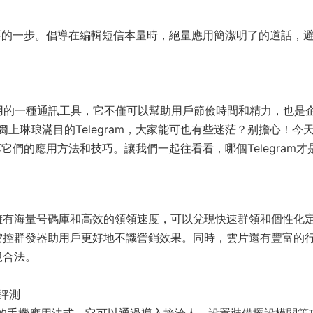
要的一步。倡導在編輯短信本量時，絕量應用簡潔明了的道話，
中非常常用的一種通訊工具，它不僅可以幫助用戶節儉時間和精力，也是
上琳琅滿目的Telegram，大家能可也有些迷茫？别擔心！今
享它們的應用方法和技巧。讓我們一起往看看，哪個Telegram才
擁有海量号碼庫和高效的領領速度，可以兌現快速群領和個性化
雲控群發器助用戶更好地不識營銷效果。同時，雲片還有豐富的
規合法。
及評測