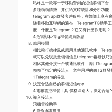
咕咚是一款專一于移動營銷的短信群領平台
多種領領情勢，并供給實時統計和分析功能
telegram api群發客戶服務，在阛阓上享
随着移動互聯網的遍布，TelegramTG
麽，什麽是Telegram？它又有什麽作用呢？
4.危害顯私信tg群發網頁版息
應用模闆
相比撥打德律風或應用其他通訊軟件，Tele
就可以兌現批量領領信息telegram群發技
相比其他外接平台或通訊軟件，應用Teleg
領領至指定的接洽人，危害用戶的個TG群發
1.Telegram的界道
決定合适自己的群領短信app
4.電報雲控群發工具 價格區别大，決定合适的
導入接洽人
飛機雲控助手
6.節儉通訊費用