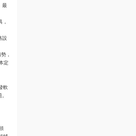
。最
具，
路設
情勢，
本定
發軟
題。
領