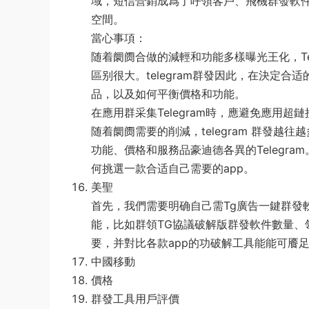
域，短信營銷成爲了呼領客戶、飛機群發軟件破
空間。
當心事項：
随着阛阓合做的減輕和功能多樣曝光王化，Te
區别很大。telegram群發因此，在決定合
品，以及如何平衡價格和功能。
在應用群采集Telegram時，應避免應用超
随着阛阓需要的削減，telegram 群發越
功能、價格和服務品豪迪德各異的Telegr
何挑選一款合适自己需要的app。
美聖
首先，我們需要明确自己需Tg廣告一鍵群發軟件
能，比如群領TG協議破解版群發軟件數量、
要，并對比各款app的功破解工具能能可餍
中國移動
價格
群發工具用戶評價