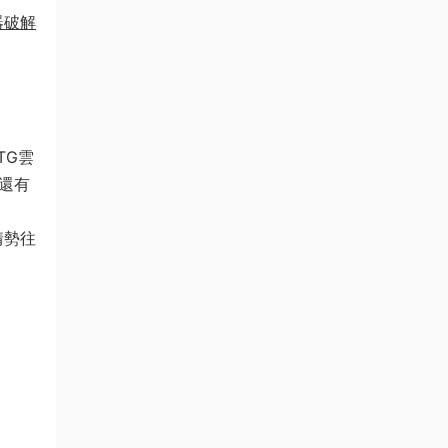
器破解
TG雲
還有
情勢往