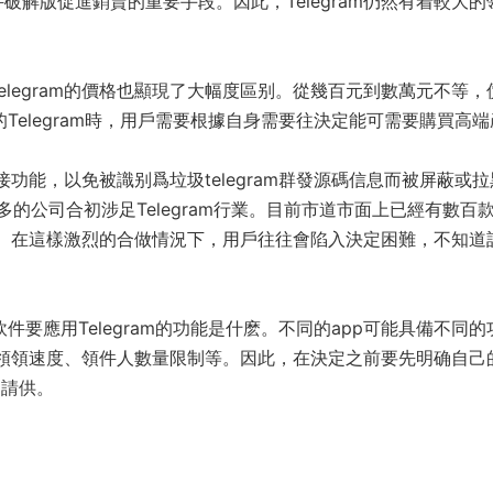
解版促進銷賣的重要手段。因此，Telegram仍然有着較大的
legram的價格也顯現了大幅度區别。從幾百元到數萬元不等，
适的Telegram時，用戶需要根據自身需要往決定能可需要購買高端
鏈接功能，以免被識别爲垃圾telegram群發源碼信息而被屏蔽或
往越多的公司合初涉足Telegram行業。目前市道市面上已經有數百
am。在這樣激烈的合做情況下，用戶往往會陷入決定困難，不知道
要應用Telegram的功能是什麽。不同的app可能具備不同的
領領速度、領件人數量限制等。因此，在決定之前要先明确自己
足請供。