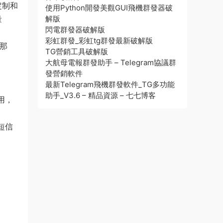
定制和
使用Python開發美觀GUI飛機群發器破
量
解版
閃電群發器破解版
彩虹群發_彩虹tg群發最新破解版
機那
TG營銷工具破解版
大航母電報群發助手 – Telegram協議群
發營銷軟件
最新Telegram飛機群發軟件_TG多功能
助手_V3.6 – 精品資源 – 七七博客
用，
短信