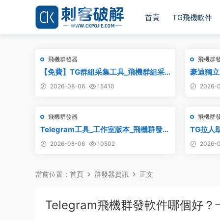
首頁
TG飛機軟件
飛機群發器
飛機群
【免費】TG群組采集工具_飛機群組采
豪迪獨立群
集軟件_電報群組采集_telegram群組采
發器,T
2026-08-06
15410
2026-0
集
群發工具,
報群發,
飛機群發器
飛機群
Telegram工具_工作室版本_飛機群發器
TG拉人助
_最新破解版
2026-08-06
10502
2026-0
當前位置：
首頁
群發器資訊
正文
Telegram飛機群發軟件哪個好