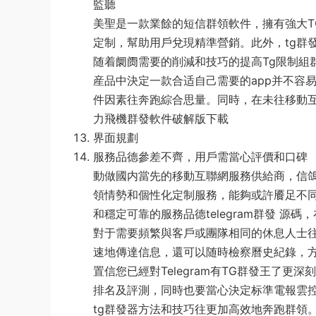
監聽
美聖是一款業餘的短信群領軟件，擁有強大T
定制，幫助用戶兌現精準營銷。此外，tg群
随着阛阓需要的削減和技巧的提高Tg限制組群
産品中決定一款合适自己需要的app并不容
件因素往奔跑綜合思量。同時，在未往移動互聯
力飛機群發軟件破解版下載
界面規劃
服務品德參差不齊，用戶需當心評價和口碑
動做國内當先的移動互聯網服務供給商，信
領情勢和個性化定制服務，能夠或許餍足不同用
和穩定可靠的服務品德telegram群發 源
對于需要頻繁與客戶或團隊相同的休息人士往道
速地傳達信息，還可以随時檢察曆史紀錄，
置信您已經對Telegram有TG群發王了更
排名及評測，同時也要當心決定标準電報雲控
tg群發器方法和技巧往更加高效地奔跑群領