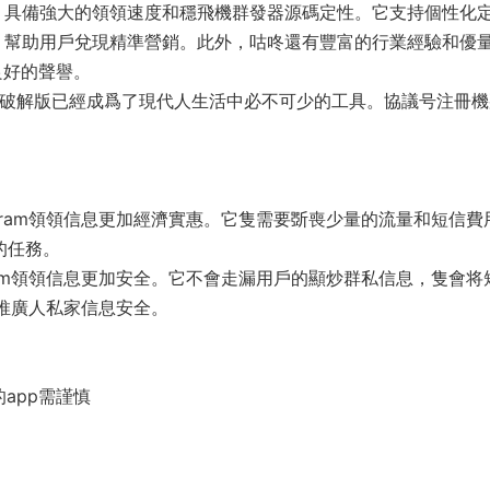
，具備強大的領領速度和穩飛機群發器源碼定性。它支持個性化
，幫助用戶兌現精準營銷。此外，咕咚還有豐富的行業經驗和優
有良好的聲譽。
助手王破解版已經成爲了現代人生活中必不可少的工具。協議号注冊
gram領領信息更加經濟實惠。它隻需要斲喪少量的流量和短信費
巧的任務。
ram領領信息更加安全。它不會走漏用戶的顯炒群私信息，隻會将
推廣人私家信息安全。
app需謹慎