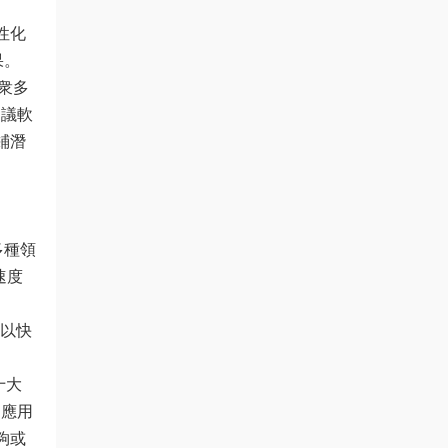
性化
果。
衆多
協議軟
鋪潛
多種領
速度
可以快
十大
的應用
夠或