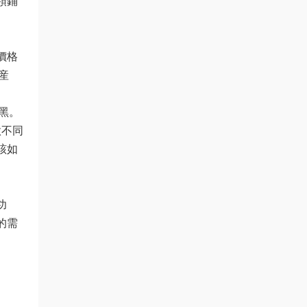
領鋪
價格
産
拉黑。
款不同
該如
功
的需