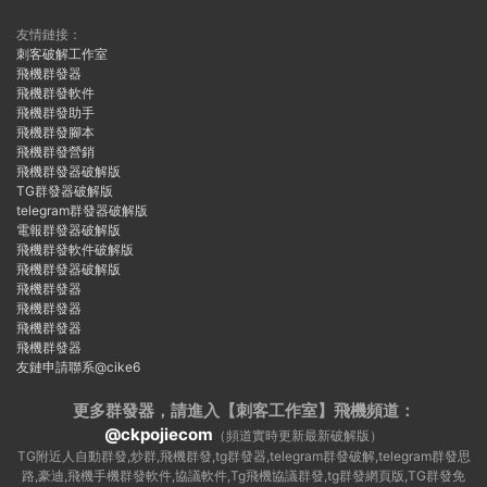
友情鏈接：
刺客破解工作室
飛機群發器
飛機群發軟件
飛機群發助手
飛機群發腳本
飛機群發營銷
飛機群發器破解版
TG群發器破解版
telegram群發器破解版
電報群發器破解版
飛機群發軟件破解版
飛機群發器破解版
飛機群發器
飛機群發器
飛機群發器
飛機群發器
友鏈申請聯系@cike6
更多群發器，請進入【刺客工作室】
飛機頻道：
@ckpojiecom
（頻道實時更新最新破解版）
TG附近人自動群發,炒群,飛機群發,tg群發器,telegram群發破解,telegram群發思
路,豪迪,飛機手機群發軟件,協議軟件,Tg飛機協議群發,tg群發網頁版,TG群發免