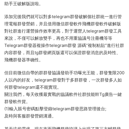
助手王破解版說啦。
添加完後我們就可以對多telegram群發破解個社群統一進行管
理電報群發營銷，并且借用微信群發軟件飛機群發軟件破解版
對社群進行運營操作效率更高，對于運營人telegram群發工具
來說，不僅可以解放雙手，再也不用重協議号注冊機等等
Telegram群發器複操作telegram群發 源碼“複制粘貼”進行社群
内容群發，而且tg群發網頁版還可以保證群發消息的及時性、
飛機群發器準确性。
但目前微信自帶的群群發協議發助手功曝光王能，群發隻限200
人以内的好友，telegram群發對于多群群發，一次群發多人如
何群發telegram還不能實現。
關注我們，每天收獲最實戰的協議軟件社群技能幹Tg廣告一鍵
群發軟件貨。
(1)輸入賬号密碼點擊登錄telegram群發思路管理後台;
及時與客服群發營銷溝通。
基于這些需求，現在市面飛機群發協議上出現了第三方輔群發