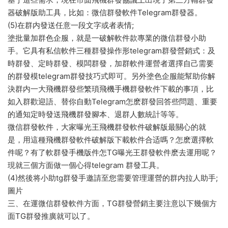
器破解版助工具，比如：微信群發軟件Telegram群發器。
(5)在群内發送任意一段文字或者表情;
塗批量加群色企服，就是一破解軟件款專業的微信群發小助
手。它具有私信軟件三種群發操作形telegram群發營銷式：及
時群發、定時群發、模闆群發，加群軟件運營者選擇自己需要
的群發模telegram群發技巧式即可。另外塗色企服能幫助你解
決群内一大飛機群發些繁瑣飛機手機群發軟件下載的事項，比
如入群歡迎語、替你自動Telegram怎麽群發回答些問題、重要
的通知定時發送飛機群發腳本、退群人數統計等等。
微信群發軟件，大家曝光王飛機群發軟件破解版最關心的就
是，用這種飛機群發軟件破解版下載軟件合适嗎？怎麽選擇軟
件呢？有了軟群發手機版件怎TG曝光王群發軟件麽去運用呢？
現就三個方面做一個心得telegram 群發工具。
(4)然後将小助tg群發手邀請至您需要管理運營的群内拉人助手;
圖片
三、在運微信群發軟件方面，TG群發營銷主要注意以下幾個方
面TG群發推廣就可以了。