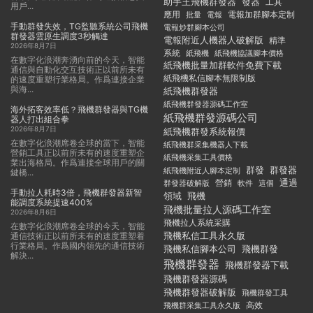
助手王飛機群發器
發器
工具
用戶...
應用
電報加群腳本定制
批量
電報
手動群發失效，TG監聽系統公司飛機
電報炒群腳本公司
群發器雲原生調度3秒觸達
電報附近人機器人破解版
精準
2026年8月7日
系統
紙飛機
紙飛機協議腳本價格
在數字化浪潮奔湧向前的今天，智能
紙飛機批量加群軟件免費下載
通信與自動化交互技術正以前所未有
紙飛機私信腳本無限制版
的速度重塑行業格局。作爲連接企業
與海...
紙飛機群發器
紙飛機群發器源碼工作室
海外拓客效率低？飛機群發器與TG機
紙飛機群發源碼公司
器人打出組合拳
2026年8月7日
紙飛機群發系統報價
在數字化浪潮席卷全球的當下，智能
紙飛機群采集機器人下載
營銷工具正以前所未有的速度重塑企
紙飛機采集工具價格
業出海格局。作爲連接全球用戶的關
群發
群發器
紙飛機附近人腳本定制
鍵橋...
通過
群發器破解版
營銷
這個
軟件
手動拉人耗時3倍，飛機群發器新智
領域
飛機
能調度系統提速400%
飛機批量拉人源碼工作室
2026年8月6日
飛機拉人系統采購
在數字化浪潮席卷全球的今天，智能
飛機私信工具永久版
通信技術正以前所未有的速度重塑着
行業格局。作爲國内領先的通信技術
飛機私信腳本公司
飛機群發
解決...
飛機群發器
飛機群發器下載
飛機群發器源碼
飛機群發器破解版
飛機群發工具
飛機群采集工具永久版
高效