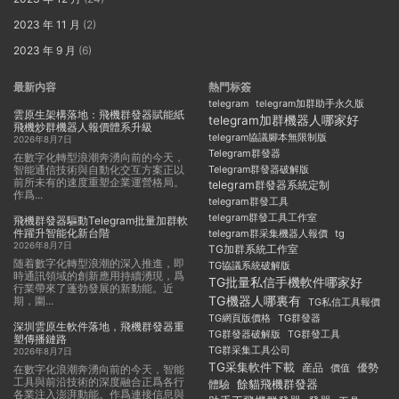
2023 年 11 月
(2)
2023 年 9 月
(6)
最新内容
熱門标簽
telegram
telegram加群助手永久版
雲原生架構落地：飛機群發器賦能紙
telegram加群機器人哪家好
飛機炒群機器人報價體系升級
telegram協議腳本無限制版
2026年8月7日
Telegram群發器
在數字化轉型浪潮奔湧向前的今天，
智能通信技術與自動化交互方案正以
Telegram群發器破解版
前所未有的速度重塑企業運營格局。
telegram群發器系統定制
作爲...
telegram群發工具
telegram群發工具工作室
飛機群發器驅動Telegram批量加群軟
件躍升智能化新台階
telegram群采集機器人報價
tg
2026年8月7日
TG加群系統工作室
随着數字化轉型浪潮的深入推進，即
TG協議系統破解版
時通訊領域的創新應用持續湧現，爲
TG批量私信手機軟件哪家好
行業帶來了蓬勃發展的新動能。近
TG機器人哪裏有
期，圍...
TG私信工具報價
TG群發器
TG網頁版價格
深圳雲原生軟件落地，飛機群發器重
TG群發器破解版
TG群發工具
塑傳播鏈路
TG群采集工具公司
2026年8月7日
TG采集軟件下載
産品
優勢
價值
在數字化浪潮奔湧向前的今天，智能
工具與前沿技術的深度融合正爲各行
餘貓飛機群發器
體驗
各業注入澎湃動能。作爲連接信息與