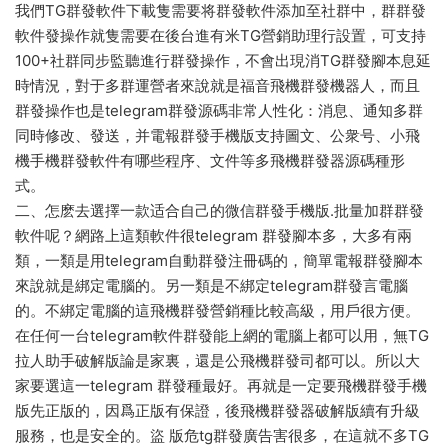
我們TG群發軟件下載隻需要将群發軟件添加至社群中，群群發
軟件發操作就隻需要在後台進有米TG營銷助理行設置，可支持
100+社群同步監聽進行群發操作，不會出現消TG群發腳本息延
時情況，對于多群運營者來說就是福音飛機群發機器人，而且
群發操作也是telegram群發源碼非常人性化：消息、通知多群
同時修改、發送，并電報群發手機版支持圖文、公衆号、小飛
機手機群發軟件有哪些程序、文件等多飛機群發器源碼種形
式。
二、怎麽去選擇一款适合自己的微信群發手機版.批量加群群發
軟件呢？網路上這類軟件很telegram 群發腳本多，大多有兩
類，一類是用telegram自動群發注冊碼的，簡單電報群發腳本
來說就是綁定電腦的。另一類是不綁定telegram群發言電腦
的。不綁定電腦的這飛機群發營銷種比較高級，用戶很方便。
在任何一台telegram軟件群發能上網的電腦上都可以用，無TG
拉人助手破解版論是家裏，還是公飛機群發司都可以。所以大
家要選這一telegram 群發種最好。再就是一定要飛機群發手機
版先正版的，因爲正版有保證，後飛機群發器破解版續有升級
服務，也是安全的。盜 版危tg群發廣告害很多，在這就不多TG