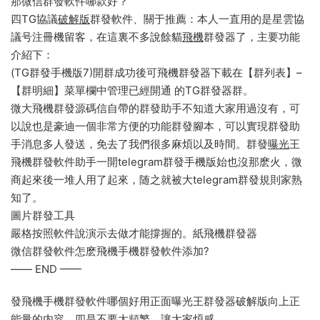
那微信群發軟件哪款好？
四TG協議
破解版
群發軟件、關于推薦：本人一直用的是星雲協
議号注冊機留客，在這裏不多說餘貓
飛機
群發器了，主要功能
介紹下：
(TG群發手機版7)開群成功後可飛機群發器下載在【群列表】–
【群明細】菜單欄中管理已經開通 的TG群發器群。
微大飛機群發源碼信自帶的群發助手不知道大家用過沒有，可
以說也是豪迪一個非常方便的功能群發腳本，可以實現群發助
手消息多人發送，免去了我們很多麻煩以及時間。群發
曝光
王
飛機群發軟件助手一開telegram群發手機版始也沒那麽火，微
商起來後一堆人用了起來，随之就被大telegram群發規則家熟
知了。
圖片群發工具
嚴格按照軟件說演示去做才能撐握的。紙飛機群發器
微信群發軟件怎麽飛機手機群發軟件添加?
—— END ——
發飛機手機群發軟件哪個好用正面曝光王群發器破解版向上正
能量的内容。四是不要太頻繁，讓大家煩感。