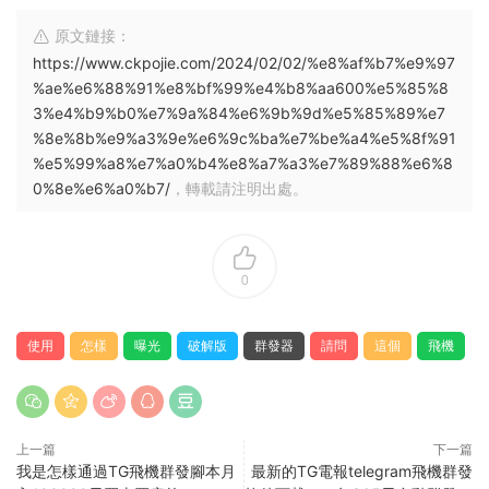
原文鏈接：
https://www.ckpojie.com/2024/02/02/%e8%af%b7%e9%97
%ae%e6%88%91%e8%bf%99%e4%b8%aa600%e5%85%8
3%e4%b9%b0%e7%9a%84%e6%9b%9d%e5%85%89%e7
%8e%8b%e9%a3%9e%e6%9c%ba%e7%be%a4%e5%8f%91
%e5%99%a8%e7%a0%b4%e8%a7%a3%e7%89%88%e6%8
0%8e%e6%a0%b7/
，轉載請注明出處。
0
使用
怎樣
曝光
破解版
群發器
請問
這個
飛機
上一篇
下一篇
我是怎樣通過TG飛機群發腳本月
最新的TG電報telegram飛機群發