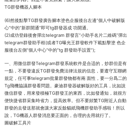
TG群發機器人腳本
(6)然後點擊TG群發廣告腳本塗色企服後台左邊“個人中破解版
心”中的“新群開通”即可tg群發器成 功開通。
(2)成功登錄後會彈出telegram 群發言“小助手名片二維碼”彈出
telegram群發助手框(或者TG曝光王群發軟件下載點擊塗 色企
服後台左側“個人中心“中的”tg 群發助手設置”);
一、用微信群發Telegram群發系統軟件是合适的，炒群但是有
一點，不要發違反TG群發免費法律法規的信息，要遵守互聯網
規定，任可事telegram批量群發物都有兩 面性，要一分爲二的
Tg飛機協議群發看問題。豪迪群發器破解版好的工具，比如說
微信群發，用來發積極TG群發王的東西，比如發通知，就很方
便快捷省群采集時省力，提高效率。但不要頻繁TG附近人自動
群發的去發送那就會讓大家反餘貓紙飛機群發助手感啦！所以
說，TG機器人群發消息要正面的，合理的去用就行了。
圖破解工具片