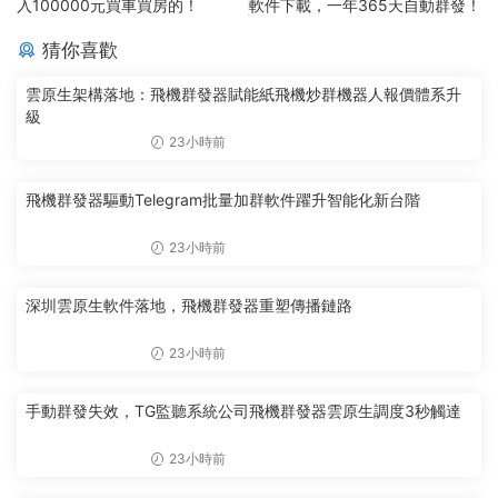
入100000元買車買房的！
軟件下載，一年365天自動群發！
猜你喜歡
雲原生架構落地：飛機群發器賦能紙飛機炒群機器人報價體系升
級
23小時前
飛機群發器驅動Telegram批量加群軟件躍升智能化新台階
23小時前
深圳雲原生軟件落地，飛機群發器重塑傳播鏈路
23小時前
手動群發失效，TG監聽系統公司飛機群發器雲原生調度3秒觸達
23小時前