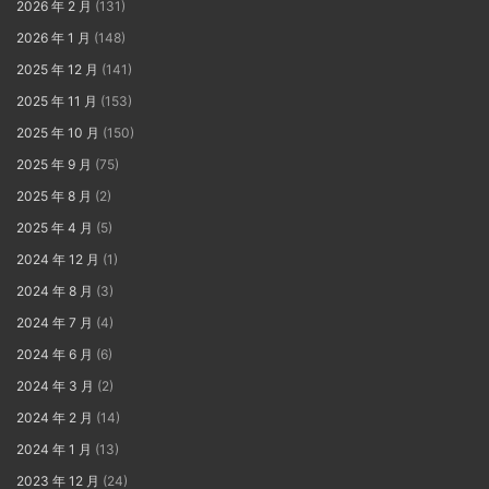
2026 年 2 月
(131)
2026 年 1 月
(148)
2025 年 12 月
(141)
2025 年 11 月
(153)
2025 年 10 月
(150)
2025 年 9 月
(75)
2025 年 8 月
(2)
2025 年 4 月
(5)
2024 年 12 月
(1)
2024 年 8 月
(3)
2024 年 7 月
(4)
2024 年 6 月
(6)
2024 年 3 月
(2)
2024 年 2 月
(14)
2024 年 1 月
(13)
2023 年 12 月
(24)