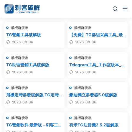
飛機群發器
飛機群發器
TG營銷工具破解版
【免費】TG群組采集工具_飛
機群組采集軟件_電報群組采集
2026-08-06
2026-08-06
_telegram群組采集
飛機群發器
飛機群發器
TG助理營銷工具破解版
Telegram工具_工作室版本_飛
機群發器_最新破解版
2026-08-06
2026-08-06
飛機群發器
飛機群發器
飛機定時群發破解版,TG定時群
豪迪獨立群發器5.0破解版
發,電報定時群發,telegram定
2026-08-06
2026-08-06
時群發
飛機群發器
飛機群發器
TG營銷軟件 最新版 – 刺客工作
有米TG注冊機2.5.2破解版
室破解版