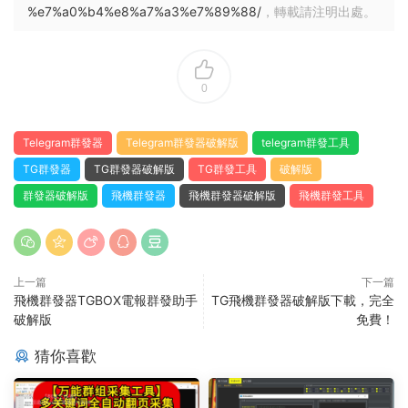
%e7%a0%b4%e8%a7%a3%e7%89%88/
，轉載請注明出處。
0
Telegram群發器
Telegram群發器破解版
telegram群發工具
TG群發器
TG群發器破解版
TG群發工具
破解版
群發器破解版
飛機群發器
飛機群發器破解版
飛機群發工具
上一篇
下一篇
飛機群發器TGBOX電報群發助手
TG飛機群發器破解版下載，完全
破解版
免費！
猜你喜歡