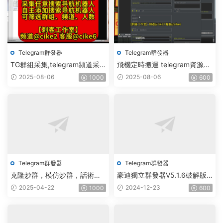
Telegram群發器
Telegram群發器
TG群組采集,telegram頻道采
飛機定時搬運 telegram資源搬
集,電報群鏈接采集,飛機頻道鏈
運 TG頻道搬運 電報頻道克隆
2025-08-06
2025-08-06
1000
600
接采集,群組采集,頻道采集,群
鏈接采集,頻道鏈接采集,群采集
Telegram群發器
Telegram群發器
克隆炒群，模仿炒群，話術炒
豪迪獨立群發器V5.1.6破解版 –
群，跟發炒群，自動炒群 破解
飛機群發器,TG群發器,群發器
2025-04-22
2024-12-23
1000
600
版 – 群發器 群發軟件 TG群發
破解版,群發軟件,群發工具,群
器 飛機群發器 飛機群發軟件
發協議,Telegram群發器,電報
電報群發 telegram群發 克隆炒
群發,協議軟件