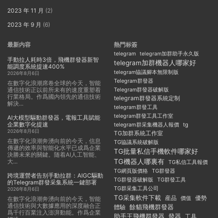
2023 年 11 月
(2)
2023 年 9 月
(6)
最新内容
熱門标簽
telegram
telegram加群助手永久版
手動拉人耗時3倍，飛機群發器新智
telegram加群機器人哪家好
能調度系統提速400%
telegram協議腳本無限制版
2026年8月6日
Telegram群發器
在數字化浪潮席卷全球的今天，智能
通信技術正以前所未有的速度重塑着
Telegram群發器破解版
行業格局。作爲國内領先的通信技術
telegram群發器系統定制
解決...
telegram群發工具
telegram群發工具工作室
AI大模型驅動群發器，電報工具賦能
企業數字化提速
telegram群采集機器人報價
tg
2026年8月6日
TG加群系統工作室
在數字化浪潮奔湧向前的今天，信息
TG協議系統破解版
傳遞的效率與智能化水平已成爲企業
TG批量私信手機軟件哪家好
決勝未來的關鍵。随着AI人工智能、
TG機器人哪裏有
大...
TG私信工具報價
TG群發器
TG網頁版價格
跨境運營者告别手動拉群：AIGC驅動
TG群發器破解版
TG群發工具
的Telegram群發采集系統一鍵部署
TG群采集工具公司
2026年8月6日
TG采集軟件下載
産品
優勢
價值
在數字化浪潮奔湧向前的今天，智能
通信技術與大數據應用的深度融合正
餘貓飛機群發器
體驗
爲千行百業注入澎湃動能。作爲企業
助手王飛機群發器
發器
工具