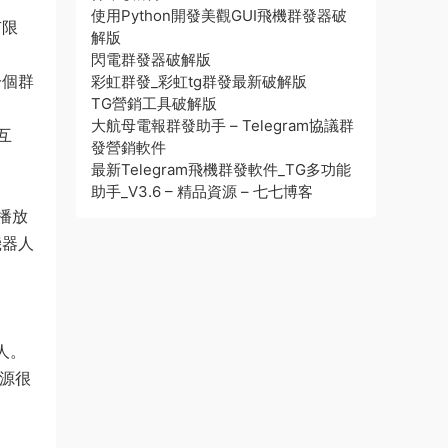
使用Python開發美觀GUI飛機群發器破
有限
解版
閃電群發器破解版
一個群
彩虹群發_彩虹tg群發最新破解版
TG營銷工具破解版
大航母電報群發助手 – Telegram協議群
互
發營銷軟件
最新Telegram飛機群發軟件_TG多功能
助手_V3.6 – 精品資源 – 七七博客
播放
機器人
人。
資源很