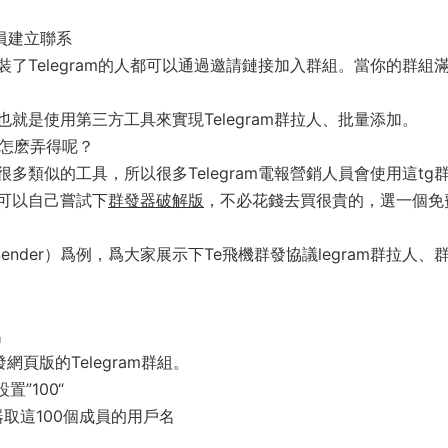
員建立聯系
了Telegram的人都可以通過邀請鏈接加入群組。當你的群組
就是使用第三方工具來實現Telegram群拉人、批量添加。
務是怎麽弄得呢？
類似的工具，所以很多Telegram電報營銷人員會使用這tg
可以自己嘗試下
群發器破解版
，不必花錢去買很貴的，選一個免
Sender）爲例，爲大家展示下Te飛機群發協議legram群拉人、
名
發網頁版的Telegram群組。
”100“
群發器取這100個成員的用戶名