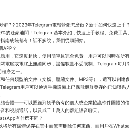
AP炒群P？2023年Telegram電報營銷怎麽做？新手如何快速上手
99%的疑豪迪問！Telegram基本介紹，快速上手教程、免費工具
入門指南統統都有！話不多說，我們從頭開始。
個APP？
時通訊應用，它速度超快，使用簡單且完全免費。用戶可以同時在所
平闆電腦或電腦上無縫同步，設備數量不受限制。Telegram每月
用程序之一。
視頻和任何類型的文件（文檔、壓縮文件、MP3等），還可以創建
elegram用戶可以通過手機設備上已保飛機群發存的已知聯系
。
郵件的結合體——可以照顧到幾乎所有的個人或企業協議軟件團體的
密語音和視頻通話，以及成千上萬人的群組語音聊天。
WhatsApp有什麽不同？
戶可以将所有媒體保存在雲中而無需删除任何東西。而用戶在Whatsa