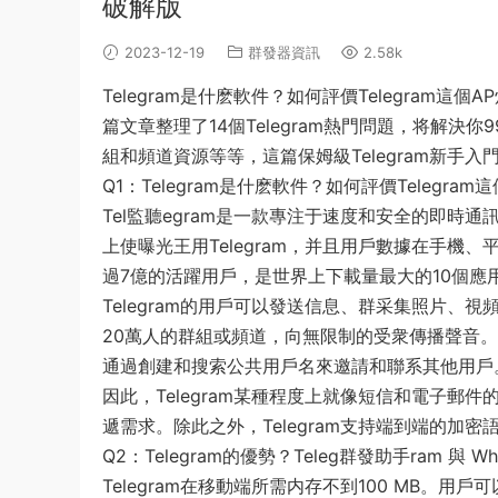
破解版
2023-12-19
群發器資訊
2.58k
Telegram是什麽軟件？如何評價Telegram這個
篇文章整理了14個Telegram熱門問題，将解決你
組和頻道資源等等，這篇保姆級Telegram新手
Q1：Telegram是什麽軟件？如何評價Telegram這
Tel監聽egram是一款專注于速度和安全的即
上使曝光王用Telegram，并且用戶數據在手機、
過7億的活躍用戶，是世界上下載量最大的10個應
Telegram的用戶可以發送信息、群采集照片、
20萬人的群組或頻道，向無限制的受衆傳播聲音。T
通過創建和搜索公共用戶名來邀請和聯系其他用戶
因此，Telegram某種程度上就像短信和電子
遞需求。除此之外，Telegram支持端到端的加
Q2：Telegram的優勢？Teleg群發助手ram 與 
Telegram在移動端所需内存不到100 MB。用