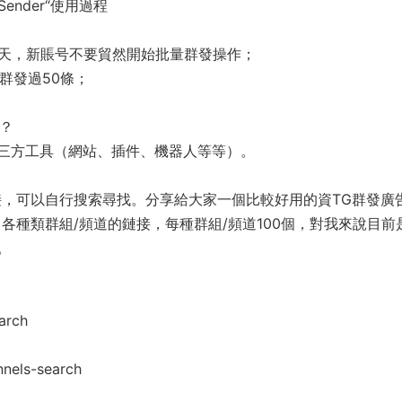
ender“使用過程
5天，新賬号不要貿然開始批量群發操作；
群發過50條；
找？
三方工具（網站、插件、機器人等等）。
接，可以自行搜索尋找。分享給大家一個比較好用的資TG群發廣
各種類群組/頻道的鏈接，每種群組/頻道100個，對我來說目前
。
arch
nels-search