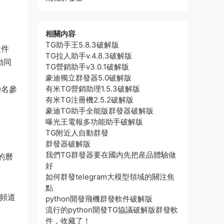
相關内容
TG助手王5.8.3破解版
文件
TG拉人助手v.4.8.3破解版
動同
TG營銷助手v3.0.1破解版
豪迪獨立群發器5.0破解版
0名參
有米TG營銷助理1.5.3破解版
有米TG注冊機2.5.2破解版
豪迪TG助手全能版群發器破解版
曝光王電報多功能助手破解版
TG附近人自動群發
群發器破解版
我們TG群發器要在國内先把産品體驗做
的曆
好
如何群發telegram大模型領域的關注焦
點
在頻道
python開發飛機群發軟件破解版
流行的python開發TG協議破解版群發軟
件，收藏了！