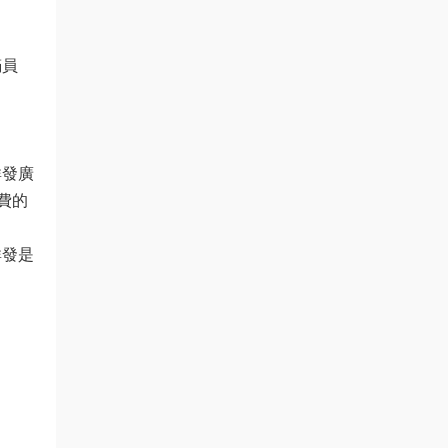
滿員
群發廣
費的
群發是