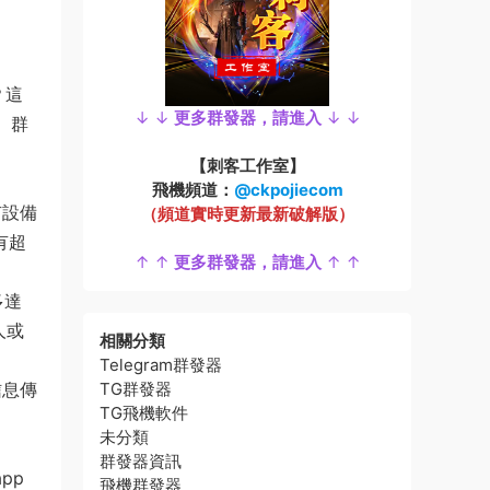
？這
↓ ↓
更多群發器，請進入
↓ ↓
、群
【刺客工作室】
飛機頻道：
@ckpojiecom
有設備
（頻道實時更新最新破解版）
有超
↑ ↑
更多群發器，請進入
↑ ↑
多達
人或
相關分類
Telegram群發器
信息傳
TG群發器
TG飛機軟件
未分類
群發器資訊
pp
飛機群發器