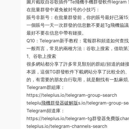
圖片截取自谷歌插件”Te飛機手機群發軟件legram S
在批量群發中避免被封号的小技巧：
賬号非新号：在批量群發前，你的賬号最好已滿1
一個賬号一天一次群發的信息數不要超Tg飛機協議
最好不要在信息中帶有鏈接。
Q10：Telegram新手教程：電報群和頻道如何查
一般而言，常見的兩種方法：谷歌上搜索，借助第
1、谷歌上搜索
很多網站都分享了許多常見類别的群組/頻道的鏈
本源，這個TG群發軟件下載網站分享了比較全的、
的，有需要的朋友自行取用，就是翻找有一點麻煩
Telegram群組庫：
https://teleplus.io/telegram-group-search
​teleplu
飛機群發器破解版
s.io/telegram-group-se
Telegram頻道庫：
https://teleplus.io/telegram-tg群發器免費版chan
​teleplus.io/telegram-channels-search