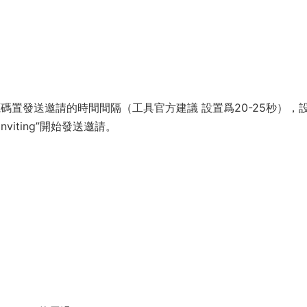
發源碼置發送邀請的時間間隔（工具官方建議 設置爲20-25秒），
viting”開始發送邀請。