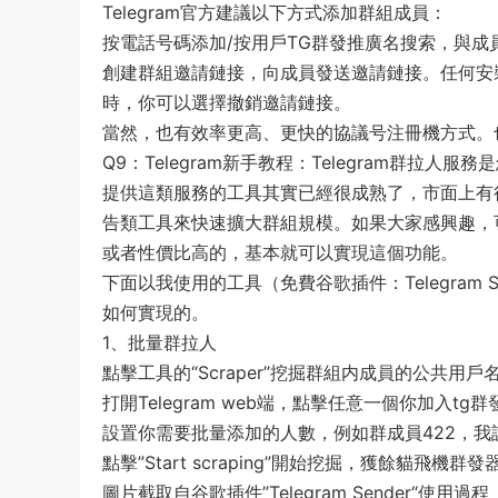
Telegram官方建議以下方式添加群組成員：
按電話号碼添加/按用戶TG群發推廣名搜索，與成
創建群組邀請鏈接，向成員發送邀請鏈接。任何安裝
時，你可以選擇撤銷邀請鏈接。
當然，也有效率更高、更快的協議号注冊機方式。也
Q9：Telegram新手教程：Telegram群拉人服
提供這類服務的工具其實已經很成熟了，市面上有很多
告類工具來快速擴大群組規模。如果大家感興趣，
或者性價比高的，基本就可以實現這個功能。
下面以我使用的工具（免費谷歌插件：Telegram 
如何實現的。
1、批量群拉人
點擊工具的“Scraper”挖掘群組内成員的公共用戶
打開Telegram web端，點擊任意一個你加入tg群
設置你需要批量添加的人數，例如群成員422，我設置
點擊”Start scraping”開始挖掘，獲餘貓飛機
圖片截取自谷歌插件”Telegram Sender“使用過程