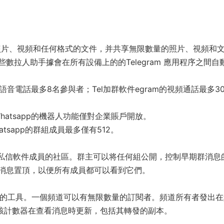
。
息、照片、視頻和任何格式的文件，并共享無限數量的照片、視頻和
時這些數拉人助手據會在所有設備上的的Telegram 應用程序之間自
p的語音電話最多8名參與者；Tel加群軟件egram的視頻通話最多3
Whatsapp的機器人功能僅對企業賬戶開放。
atsapp的群組成員最多僅有512。
20萬名私信軟件成員的社區。群主可以将任何組公開，控制早期群消息
消息置頂，以便所有成員都可以看到它們。
廣播消息的工具。一個頻道可以有無限數量的訂閱者。頻道所有者發出
，該計數器在查看消息時更新，包括其轉發的副本。