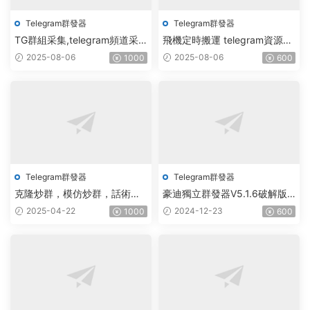
Telegram群發器
Telegram群發器
TG群組采集,telegram頻道采
飛機定時搬運 telegram資源搬
集,電報群鏈接采集,飛機頻道鏈
運 TG頻道搬運 電報頻道克隆
2025-08-06
2025-08-06
1000
600
接采集,群組采集,頻道采集,群
鏈接采集,頻道鏈接采集,群采集
Telegram群發器
Telegram群發器
克隆炒群，模仿炒群，話術炒
豪迪獨立群發器V5.1.6破解版 –
群，跟發炒群，自動炒群 破解
飛機群發器,TG群發器,群發器
2025-04-22
2024-12-23
1000
600
版 – 群發器 群發軟件 TG群發
破解版,群發軟件,群發工具,群
器 飛機群發器 飛機群發軟件
發協議,Telegram群發器,電報
電報群發 telegram群發 克隆炒
群發,協議軟件
群 炒群