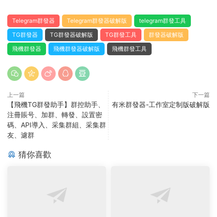
Telegram群發器
Telegram群發器破解版
telegram群發工具
TG群發器
TG群發器破解版
TG群發工具
群發器破解版
飛機群發器
飛機群發器破解版
飛機群發工具
上一篇
下一篇
【飛機TG群發助手】群控助手、
有米群發器-工作室定制版破解版
注冊賬号、加群、轉發、設置密
碼、API導入、采集群組、采集群
友、濾群
猜你喜歡