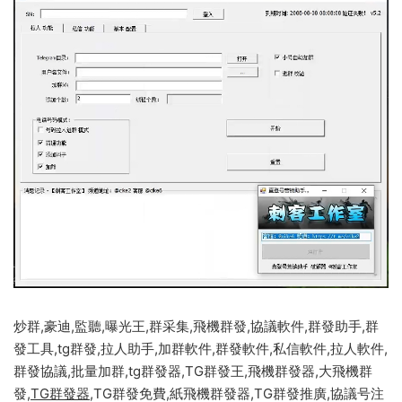
炒群,豪迪,監聽,曝光王,群采集,飛機群發,協議軟件,群發助手,群
發工具,tg群發,拉人助手,加群軟件,群發軟件,私信軟件,拉人軟件,
群發協議,批量加群,tg群發器,TG群發王,飛機群發器,大飛機群
發,
TG群發器
,TG群發免費,紙飛機群發器,TG群發推廣,協議号注