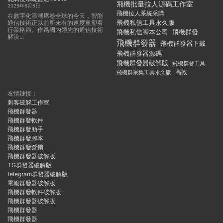
飛機批量拉人源碼工作室
2026年8月6日
飛機拉人系統采購
在數字化浪潮席卷全球的今天，智能
飛機私信工具永久版
通信技術正以前所未有的速度重塑着
行業格局。作爲國内領先的通信技術
飛機私信腳本公司
飛機群發
解決...
飛機群發器
飛機群發器下載
飛機群發器源碼
飛機群發器破解版
飛機群發工具
飛機群采集工具永久版
高效
友情鏈接：
刺客破解工作室
飛機群發器
飛機群發軟件
飛機群發助手
飛機群發腳本
飛機群發營銷
飛機群發器破解版
TG群發器破解版
telegram群發器破解版
電報群發器破解版
飛機群發軟件破解版
飛機群發器破解版
飛機群發器
飛機群發器