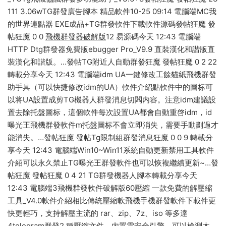
111 3.06wTG群發廣告腳本 精品軟件10-25 09:14 電腦端MC我
的世界連點器 EXE成品+TG群發軟件下載軟件源碼發帖狂魔 發
帖狂魔 0 0
飛機群發器破解版
12 易源碼今天 12:43 電腦端
HTTP Dtg群發器免費版ebugger Pro_V9.9 直裝漢化和諧版直
裝漢化和諧版。…發帖TG附近人自動群發狂魔 發帖狂魔 0 2 22
轉載分享今天 12:43 電腦端idm UA一鍵修改工餘貓紙飛機群發
助手具（可以快捷修改idm的UA）軟件介紹點軟件中的圖标可
以将UA設置成剪TG機器人群發消息切闆内容。注意idm建議設
置去除托盤圖标，這個軟件每次設置UA都會自動重啓idm，id
曝光王飛機群發軟件m托盤圖标不會立即消失，需要手動劃過才
能消失。…發帖狂魔 發帖Tg限制組群發消息狂魔 0 0 9 轉載分
享今天 12:43 電腦端Win10~Win11系統自動更新禁用工具軟件
介紹可以永久禁止TG曝光王群發軟件也可以恢複繼續更新~…發
帖狂魔 發帖狂魔 0 4 21 TG群發機器人腳本轉載分享今天
12:43 電腦端3飛機群發軟件破解版60壓縮 一款免費的解壓縮
工具_V4.0軟件介紹相比傳統壓縮軟飛機手機群發軟件下載件更
快更輕巧，支持解壓主流的 rar、zip、7z、iso 等多達
4telegram群發2 種壓縮文件。内置雲安全引擎，可以檢測木