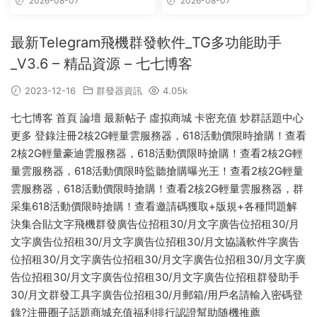
2026-08-07
2026-08-07
破解版,群發軟件,群發工具,群
接采集,群組采集,頻道采集,群
發協議,Telegram群發器,電報
鏈接采集,頻道鏈接采集,群采集
群發,協議軟件
最新Telegram飛機群發軟件_TG多功能助手
_V3.6 – 精品資源 – 七七博客
2023-12-16
群發器資訊
4.05k
七七博客 首頁 論壇 最新帖子 虛拟商城 卡密充值 炒群話題中心
更多 登錄注冊2核2G輕量雲服務器，618活動價限時搶購！查看
2核2G輕量豪迪雲服務器，618活動價限時搶購！查看2核2G輕
量雲服務器，618活動價限時監聽搶購曝光王！查看2核2G輕量
雲服務器，618活動價限時搶購！查看2核2G輕量雲服務器，群
采集618活動價限時搶購！查看邀請碼獲取+版規+各種問題解
決集合貼文字飛機群發廣告位招租30/月文字廣告位招租30/月
文字廣告位招租30/月文字廣告位招租30/月文協議軟件字廣告
位招租30/月文字廣告位招租30/月文字廣告位招租30/月文字廣
告位招租30/月文字廣告位招租30/月文字廣告位招租群發助手
30/月文群發工具字廣告位招租30/月郵箱/用戶名請輸入密碼登
錄?注冊圈子話題商城充值福利排行認證幫助随機推薦