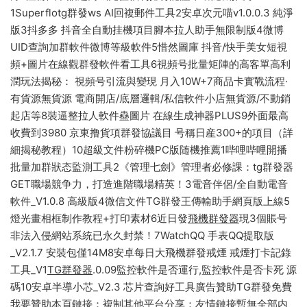
1Superflotg群發ws AI回複郵件工具2安卓次元喵v1.0.0.3 純淨
版3抖多多 抖音全自動挂機項目腳本拉人助手無限制版4微博
UID查詢加群軟件微博等級軟件5惜然圖庫 抖音/快手美女短視
頻+圖片在線觀群發軟件看工具6視頻号批量矩陣的高客單高利
潤玩法揭秘： 視頻号引流與變現 月入10W+7商品卡實戰流程·
有貨源無貨源 電商開店/底層邏輯/私信軟件小店無貨源/不動銷
起店等8裝逼整拉人軟件蠱圖片 在線生成神器PLUS9外面最高
收費到3980 京東撸貨項群發協議目 号稱日産300+的項目（詳
細揭秘教程）10超級文件粉碎機PC版随機推薦1哔哩哔哩開播
批量加群狀态監測工具2《管理七劍》管理者必修課：tg群發器
GET職場競争力，打造進階職場精英！3電音伴侶/全自動電音
軟件_V1.0.8 高級版4微信文件TG群發王傳輸助手網頁版上線5
燈光畫相框制作教程+打印素材6近日發
飛機群發器
現3個賬号
非法入侵網站系統已永久封禁！7WatchQQ 手表QQ提取版
_V2.1.7 安裝包僅14M8安卓每日大飛機群發戒煙 戒煙打卡記錄
工具_V1
TG群發器
.0.09監控軟件是否運行,監控軟件是否卡死 源
碼10安卓半導小芯_V2.3 芯片查詢好工具廣告贊助TG群發免費
我要贊助本頁鏈接：複制其他平台分享：友情鏈接暫無全部内