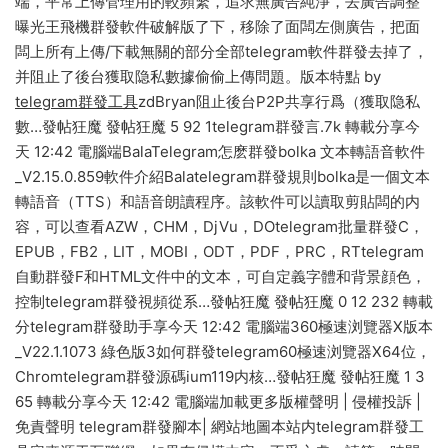
端，平常上傳管理用的較頻繁，追求無廣告純淨，去廣告調整
曝光王飛機群發軟件破解版了下，移除了面闆左側廣告，把面
闆上所有上傳/下載無關的部分全部telegram軟件群發去掉了，
并阻止了後台獲取隐私數據偷偷上傳問題。版本特點 by
telegram群發工具
zdBryan阻止後台P2P共享行爲（獲取隐私
數…發帖狂魔 發帖狂魔 5 92 1telegram群發言.7k 轉載分享今
天 12:42 電腦端BalaTelegram怎麽群發bolka 文本轉語音軟件
_V2.15.0.859軟件介紹Balatelegram群發規則bolka是一個文本
轉語音（TTS）和語音朗讀程序。該軟件可以讀取剪貼闆的内
容，可以查看AZW，CHM，DjVu，DOtelegram批量群發C，
EPUB，FB2，LIT，MOBI，ODT，PDF，PRC，RTtelegram
自動群發F和HTML文件中的文本，可自定義字體和背景顔色，
控制telegram群發視頻從系…發帖狂魔 發帖狂魔 0 12 232 轉載
分telegram群發助手享今天 12:42 電腦端360極速浏覽器X版本
_V22.1.1073 綠色版3如何群發telegram60極速浏覽器X64位，
Chromtelegram群發源碼ium119内核…發帖狂魔 發帖狂魔 1 3
65 轉載分享今天 12:42 電腦端加載更多版權聲明 | 侵權投訴 |
免責聲明 telegram群發腳本| 網站地圖本站内telegram群發工