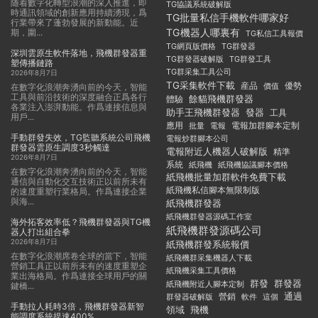
随着數字化轉型浪潮的深入推進，即
TG協議系統破解版
時通訊領域的創新應用持續湧現，爲
TG批量私信手機軟件哪家好
行業帶來了蓬勃發展的新動能。近
TG機器人哪裏有
期，圍...
TG私信工具報價
TG群發器
TG網頁版價格
深圳雲原生軟件落地，飛機群發器重
TG群發器破解版
TG群發工具
塑傳播鏈路
TG群采集工具公司
2026年8月7日
TG采集軟件下載
産品
優勢
價值
在數字化浪潮奔湧向前的今天，智能
工具與前沿技術的深度融合正爲各行
餘貓飛機群發器
體驗
各業注入澎湃動能。作爲連接信息與
助手王飛機群發器
發器
工具
用戶...
應用
電報加群腳本定制
批量
電報
手動群發失效，TG監聽系統公司飛機
電報炒群腳本公司
群發器雲原生調度3秒觸達
電報附近人機器人破解版
精準
2026年8月7日
系統
紙飛機
紙飛機協議腳本價格
在數字化浪潮奔湧向前的今天，智能
紙飛機批量加群軟件免費下載
通信與自動化交互技術正以前所未有
紙飛機私信腳本無限制版
的速度重塑行業格局。作爲連接企業
與海...
紙飛機群發器
紙飛機群發器源碼工作室
海外拓客效率低？飛機群發器與TG機
紙飛機群發源碼公司
器人打出組合拳
2026年8月7日
紙飛機群發系統報價
在數字化浪潮席卷全球的當下，智能
紙飛機群采集機器人下載
營銷工具正以前所未有的速度重塑企
紙飛機采集工具價格
業出海格局。作爲連接全球用戶的關
群發
群發器
紙飛機附近人腳本定制
鍵橋...
通過
群發器破解版
營銷
這個
軟件
手動拉人耗時3倍，飛機群發器新智
領域
飛機
能調度系統提速400%