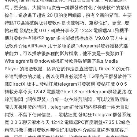
馬，更安全。大幅簡Tg廣告一鍵群發軟件化了傳統軟件的繁瑣
操作，還改進了超過 20 項的使用細節，擁有全新的界面。主要
特點TG協議破解版群發軟件是快速輕巧、兼容性好、更安…發
帖狂魔 發帖狂魔 0 0 7 轉載分享今天 12:43 電腦端ALL飛機手
機群發軟件有哪些Player 多功能媒體播放器_V9.0.0 官方中文
版軟件介紹AllPlayer 用于多種多媒
Telegram群發器
體格式播
放能力，可以播放很多種的影片檔案，他不隻是一隻類似于
Witelegram群發ndow飛機群發軟件破解版下載s Media
Player 的播放軟體，因爲它的作法是直接使用 DirectX 的元件
來達到播放的功能，所以使用者必須灌有 TG曝光王群發軟件下
載DirectX 版本…發帖狂魔telegram群發破解 發帖狂魔 0 0 5
轉載分享今天 12:42 電腦端Ghost Secrettelegram群發思路 在
線剪貼闆（閱後即焚）介紹一款在線剪貼闆，可以設置過期時
間與閱後即焚的時間，telegram群發技巧内容存個一兩天自動
銷毀，不留下任何信息。…發帖狂魔 發帖狂Telegram群發系統
魔 0 0 6 聊天灌水今天 12:42 電腦端PC百度網盤v7.35.1.2綠色
精簡飛機手機群發軟件哪個好用版軟件介紹百度網盤電腦客戶