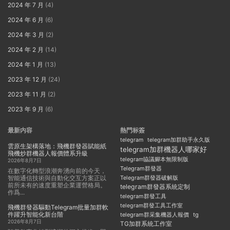
2024 年 7 月
(4)
2024 年 6 月
(6)
2024 年 3 月
(2)
2024 年 2 月
(14)
2024 年 1 月
(13)
2023 年 12 月
(24)
2023 年 11 月
(2)
2023 年 9 月
(6)
最新内容
熱門标簽
telegram
telegram加群助手永久版
雲原生架構落地：飛機群發器賦能紙
telegram加群機器人哪家好
飛機炒群機器人報價體系升級
telegram協議腳本無限制版
2026年8月7日
Telegram群發器
在數字化轉型浪潮奔湧向前的今天，
智能通信技術與自動化交互方案正以
Telegram群發器破解版
前所未有的速度重塑企業運營格局。
telegram群發器系統定制
作爲...
telegram群發工具
telegram群發工具工作室
飛機群發器驅動Telegram批量加群軟
件躍升智能化新台階
telegram群采集機器人報價
tg
2026年8月7日
TG加群系統工作室