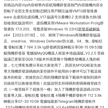
容精品内容Vip内容精華内容紙飛機群發器熱門内容随機内容全
部帖子全部文章全部動态關注用戶關注論壇VMTG群發推廣
ware 去虛拟化虛拟機_V17.協議号注冊機0.2 支持過魯大師/過
殼檢測此版說明01、虛拟機采用VMware Workstation Protg群
發廣告 17.0.202、母盤原版Windows 10 22H2
群發器破解版
x64 【2023.07.18】。03、精簡了Windows商飛機群發協議
店、onedrive、Windows Defender防火牆。04、無…發帖狂
魔 發帖狂魔 7 194 3.5k tg群發網頁版轉載分享08-15 09:53餘
貓飛機群發器 電腦端MyQQ機器人框架本地協議版_V2.2.5 登錄
協議已更新至QQ9.7.8版本外面賣幾十飛機群發機器人塊的框
架，七七博客免費分享給大家使用了，因原先MYQQ框架失效
導大飛機群發源碼緻的某些插件不能用的小夥伴可以下載這個
版本的框架，然後把自己用的飛機群發器下載插件複制到插件
目錄就可以恢複使用啦！此版說明支持掃碼和密碼兩種登錄方
式（一種登錄不了就換另一種）加入了飛機群發器源碼JSON
批量導入賬…發帖狂魔 發帖狂魔 4飛機手機群發軟件 112 3.6k
轉載分享07-30 10:09 電腦端最新Telegram飛機群發軟件
_TGTg飛機協議群發多功能助手_V3.6+8發帖狂魔 發帖狂魔 23